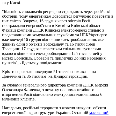
та у Києві.
"Більшість споживачів регулярно страждають через російські
обстріли, тому енергетикам доводиться регулярно повертати в
них світло. Зокрема, 16 грудня через обстріл Росії
постраждали енергооб'єкти в Києві та Київської області.
Фахівці компанії ДТЕК Київські електромережі спільно з
представниками комунальних службами та НЕКУкренерго
вже ввечері 16 грудня відновили електрообладнання, яке
живить один з об'єктів водоканалу та 16 тисяч сімей
Троєщини.17 грудня енергетикам спільними зусиллями
вдалося відновити електрообладнання 125 тисяч сімей у
містах Бориспіль, Бровари та прилеглих до них населених
пунктів", - йдеться у повідомленні.
Крім того, світло повернули 51 тисячі споживачів на
Донеччині та 36 тисячам- на Дніпропетровщині.
За словами генерального директора компанії ДТЕК Мережі
Олександра Фоменка, з початку повномасштабного
вторгнення Росії відновлено електропостачання понад 6
мільйонів клієнтів.
Нагадаємо, російські терористи з жовтня атакують об'єкти
енергетичної інфраструктури України. Останній
масований