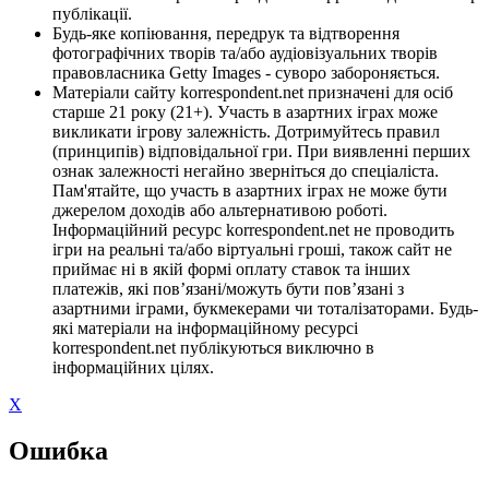
публікації.
Будь-яке копіювання, передрук та відтворення
фотографічних творів та/або аудіовізуальних творів
правовласника Getty Images - суворо забороняється.
Матеріали сайту korrespondent.net призначені для осіб
старше 21 року (21+). Участь в азартних іграх може
викликати ігрову залежність. Дотримуйтесь правил
(принципів) відповідальної гри. При виявленні перших
ознак залежності негайно зверніться до спеціаліста.
Пам'ятайте, що участь в азартних іграх не може бути
джерелом доходів або альтернативою роботі.
Інформаційний ресурс korrespondent.net не проводить
ігри на реальні та/або віртуальні гроші, також сайт не
приймає ні в якій формі оплату ставок та інших
платежів, які пов’язані/можуть бути пов’язані з
азартними іграми, букмекерами чи тоталізаторами. Будь-
які матеріали на інформаційному ресурсі
korrespondent.net публікуються виключно в
інформаційних цілях.
X
Ошибка