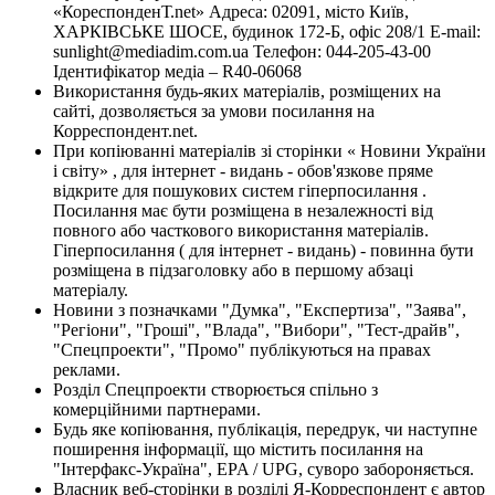
«КореспонденТ.net» Адреса: 02091, місто Київ,
ХАРКІВСЬКЕ ШОСЕ, будинок 172-Б, офіс 208/1 E-mail:
sunlight@mediadim.com.ua
Телефон: 044-205-43-00
Ідентифікатор медіа – R40-06068
Використання будь-яких матеріалів, розміщених на
сайті, дозволяється за умови посилання на
Корреспондент.net.
При копіюванні матеріалів зі сторінки « Новини України
і світу» , для інтернет - видань - обов'язкове пряме
відкрите для пошукових систем гіперпосилання .
Посилання має бути розміщена в незалежності від
повного або часткового використання матеріалів.
Гіперпосилання ( для інтернет - видань) - повинна бути
розміщена в підзаголовку або в першому абзаці
матеріалу.
Новини з позначками "Думка", "Експертиза", "Заява",
"Регіони", "Гроші", "Влада", "Вибори", "Тест-драйв",
"Спецпроекти", "Промо" публікуються на правах
реклами.
Розділ Спецпроекти створюється спільно з
комерційними партнерами.
Будь яке копіювання, публікація, передрук, чи наступне
поширення інформації, що містить посилання на
"Інтерфакс-Україна", EPA / UPG, суворо забороняється.
Власник веб-сторінки в розділі Я-Корреспондент є автор