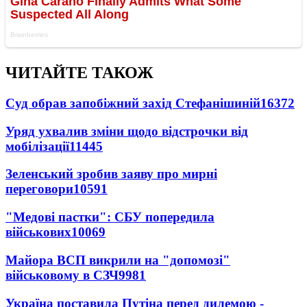
ЧИТАЙТЕ ТАКОЖ
Суд обрав запобіжний захід Стефанішиній
16372
Уряд ухвалив зміни щодо відстрочки від
мобілізації
11445
Зеленський зробив заяву про мирні
переговори
10591
"Медові пастки": СБУ попередила
військових
10069
Майора ВСП викрили на "допомозі"
військовому в СЗЧ
9981
Україна поставила Путіна перед дилемою -