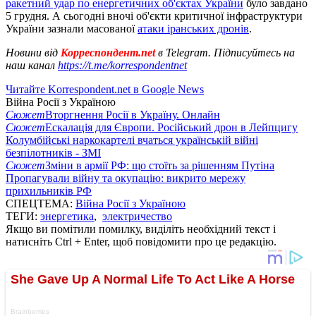
ракетний удар по енергетичних об'єктах України
було завдано
5 грудня. А сьогодні вночі об'єкти критичної інфраструктури
України зазнали масованої
атаки іранських дронів
.
Новини від
Корреспондент.net
в Telegram. Підписуйтесь на
наш канал
https://t.me/korrespondentnet
Читайте Korrespondent.net в Google News
Війна Росії з Україною
Сюжет
Вторгнення Росії в Україну. Онлайн
Сюжет
Ескалація для Європи. Російський дрон в Лейпцигу
Колумбійські наркокартелі вчаться українській війні
безпілотників - ЗМІ
Сюжет
Зміни в армії РФ: що стоїть за рішенням Путіна
Пропагували війну та окупацію: викрито мережу
прихильників РФ
СПЕЦТЕМА:
Війна Росії з Україною
ТЕГИ:
энергетика
,
электричество
Якщо ви помітили помилку, виділіть необхідний текст і
натисніть Ctrl + Enter, щоб повідомити про це редакцію.