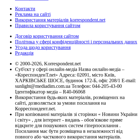
Контакти
Реклама на сайті
Використання матеріалів korrespondent.net
Правила користування сайтом
Договір користування сайтом
Політика у сфері конфіденційності і персональних даних
Угода щодо користування
Редакція
© 2000-2026, Korrespondent.net
Суб'єкт у сфері онлайн-медіа Назва онлайн-медіа –
«КореспонденТ.net» Адреса: 02091, місто Київ,
ХАРКІВСЬКЕ ШОСЕ, будинок 172-Б, офіс 208/1 E-mail:
sunlight@mediadim.com.ua
Телефон: 044-205-43-00
Ідентифікатор медіа – R40-06068
Використання будь-яких матеріалів, розміщених на
сайті, дозволяється за умови посилання на
Корреспондент.net.
При копіюванні матеріалів зі сторінки « Новини України
і світу» , для інтернет - видань - обов'язкове пряме
відкрите для пошукових систем гіперпосилання .
Посилання має бути розміщена в незалежності від
повного або часткового використання матеріалів.