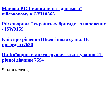
Майора ВСП викрили на "допомозі"
військовому в СЗЧ
10365
РФ створила "українську бригаду" з полонених
- ISW
9159
Київ про рішення Швеції щодо судна: Це
прецедент
7620
На Київщині сталося групове зґвалтування 21-
річної дівчини
7594
Читати коментарі