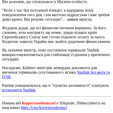
Він розповів, що спілкувався із Маском особисто.
"Коли у нас був потужний блекаут, я відправив йому
повідомлення того дня, і він миттєво відреагував і вже зробив
деякі кроки. Він розуміє ситуацію", - заявив міністр.
Федоров додав, що всі фінансові питання вирішено. За його
словами, хоча контракту ще немає, уряди кількох країн
Європейського Союзу вже готові поділити оплату за нього.
Водночас навесні Україна має знайти додаткове фінансування.
Як зазначив міністр, нове постачання терміналів Starlink
використовуватиметься для стабілізації з'єднання у критичних
ситуаціях.
Нагадаємо, Кабінет міністрів затвердив документи для
ввезення терміналів супутникового зв'язку
Starlink без мита та
ПДВ
.
Раніше повідомлялося, що в "пунктах незламності" планують
встановити Starlink
.
Новини від
Корреспондент.net
в Telegram. Підписуйтесь на
наш канал
https://t.me/korrespondentnet