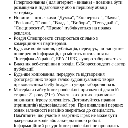
Гіперпосилання ( для інтернет - видань) - повинна бути
розміщена в підзаголовку або в першому абзаці
матеріалу.
Новини з позначками "Думка", "Експертиза", "Заява",
"Регіони", "Гроші", "Влада", "Вибори", "Тест-драйв",
"Спецпроекти", "Промо" публікуються на правах
реклами.
Розділ Спецпроекти створюється спільно з
комерційними партнерами.
Будь яке копіювання, публікація, передрук, чи наступне
поширення інформації, що містить посилання на
"Інтерфакс-Україна", EPA / UPG, суворо забороняється.
Власник веб-сторінки в розділі Я-Корреспондент є автор
публікації.
Будь-яке копіювання, передрук та відтворення
фотографічних творів та/або аудіовізуальних творів
правовласника Getty Images - суворо забороняється.
Матеріали сайту korrespondent.net призначені для осіб
старше 21 року (21+). Участь в азартних іграх може
викликати ігрову залежність. Дотримуйтесь правил
(принципів) відповідальної гри. При виявленні перших
ознак залежності негайно зверніться до спеціаліста.
Пам'ятайте, що участь в азартних іграх не може бути
джерелом доходів або альтернативою роботі.
Інформаційний ресурс korrespondent.net не проводить