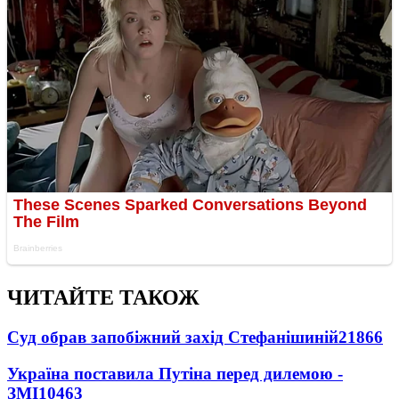
ЧИТАЙТЕ ТАКОЖ
Суд обрав запобіжний захід Стефанішиній
21866
Україна поставила Путіна перед дилемою -
ЗМІ
10463