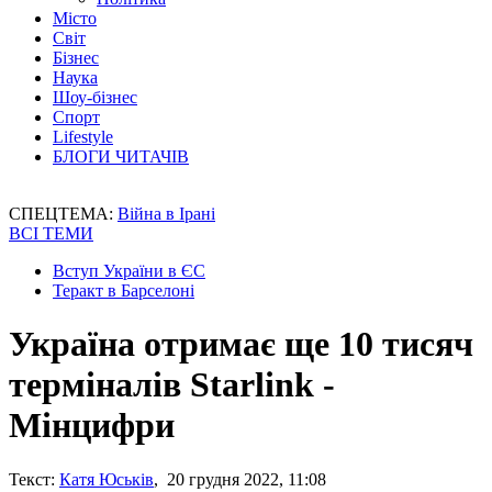
Місто
Світ
Бізнес
Наука
Шоу-бізнес
Спорт
Lifestyle
БЛОГИ ЧИТАЧІВ
СПЕЦТЕМА:
Війна в Ірані
ВСІ ТЕМИ
Вступ України в ЄС
Теракт в Барселоні
Україна отримає ще 10 тисяч
терміналів Starlink -
Мінцифри
Текст:
Катя Юськів
, 20 грудня 2022, 11:08