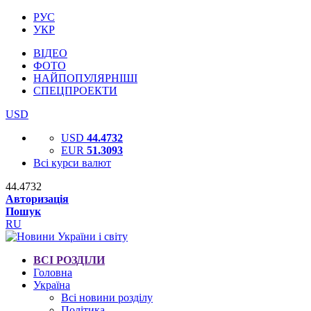
РУС
УКР
ВІДЕО
ФОТО
НАЙПОПУЛЯРНІШІ
СПЕЦПРОЕКТИ
USD
USD
44.4732
EUR
51.3093
Всі курси валют
44.4732
Авторизація
Пошук
RU
ВСІ РОЗДІЛИ
Головна
Україна
Всі новини розділу
Політика