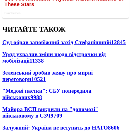
ЧИТАЙТЕ ТАКОЖ
Суд обрав запобіжний захід Стефанішиній
12845
Уряд ухвалив зміни щодо відстрочки від
мобілізації
11338
Зеленський зробив заяву про мирні
переговори
10521
"Медові пастки": СБУ попередила
військових
9988
Майора ВСП викрили на "допомозі"
військовому в СЗЧ
9709
Залужний: Україна не вступить до НАТО
8606