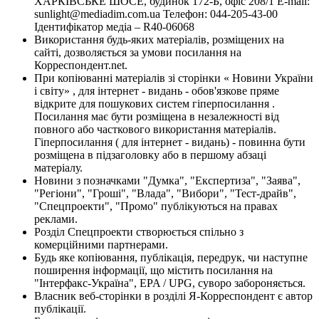
ХАРКІВСЬКЕ ШОСЕ, будинок 172-Б, офіс 208/1 E-mail:
sunlight@mediadim.com.ua
Телефон: 044-205-43-00
Ідентифікатор медіа – R40-06068
Використання будь-яких матеріалів, розміщених на
сайті, дозволяється за умови посилання на
Корреспондент.net.
При копіюванні матеріалів зі сторінки « Новини України
і світу» , для інтернет - видань - обов'язкове пряме
відкрите для пошукових систем гіперпосилання .
Посилання має бути розміщена в незалежності від
повного або часткового використання матеріалів.
Гіперпосилання ( для інтернет - видань) - повинна бути
розміщена в підзаголовку або в першому абзаці
матеріалу.
Новини з позначками "Думка", "Експертиза", "Заява",
"Регіони", "Гроші", "Влада", "Вибори", "Тест-драйв",
"Спецпроекти", "Промо" публікуються на правах
реклами.
Розділ Спецпроекти створюється спільно з
комерційними партнерами.
Будь яке копіювання, публікація, передрук, чи наступне
поширення інформації, що містить посилання на
"Інтерфакс-Україна", EPA / UPG, суворо забороняється.
Власник веб-сторінки в розділі Я-Корреспондент є автор
публікації.