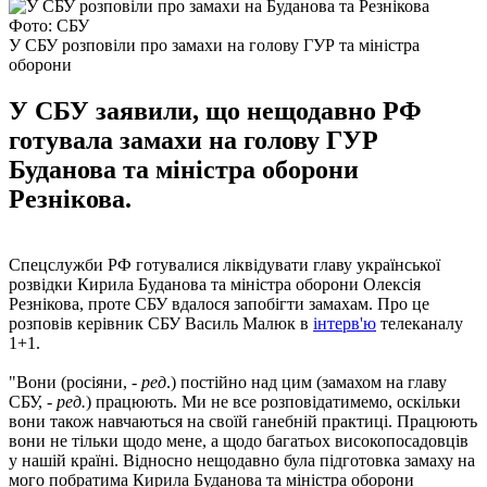
Фото: СБУ
У СБУ розповіли про замахи на голову ГУР та міністра
оборони
У СБУ заявили, що нещодавно РФ
готувала замахи на голову ГУР
Буданова та міністра оборони
Резнікова.
Спецслужби РФ готувалися ліквідувати главу української
розвідки Кирила Буданова та міністра оборони Олексія
Резнікова, проте СБУ вдалося запобігти замахам. Про це
розповів керівник СБУ Василь Малюк в
інтерв'ю
телеканалу
1+1.
"Вони (росіяни, -
ред
.) постійно над цим (замахом на главу
СБУ, -
ред.
) працюють. Ми не все розповідатимемо, оскільки
вони також навчаються на своїй ганебній практиці. Працюють
вони не тільки щодо мене, а щодо багатьох високопосадовців
у нашій країні. Відносно нещодавно була підготовка замаху на
мого побратима Кирила Буданова та міністра оборони