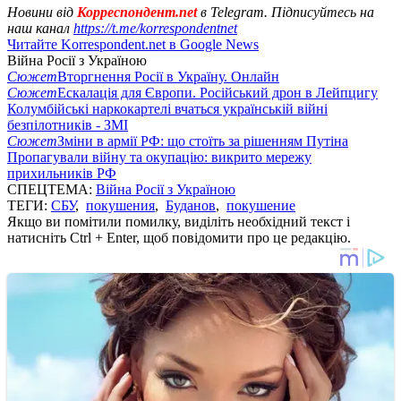
Новини від
Корреспондент.net
в Telegram. Підписуйтесь на
наш канал
https://t.me/korrespondentnet
Читайте Korrespondent.net в Google News
Війна Росії з Україною
Сюжет
Вторгнення Росії в Україну. Онлайн
Сюжет
Ескалація для Європи. Російський дрон в Лейпцигу
Колумбійські наркокартелі вчаться українській війні
безпілотників - ЗМІ
Сюжет
Зміни в армії РФ: що стоїть за рішенням Путіна
Пропагували війну та окупацію: викрито мережу
прихильників РФ
СПЕЦТЕМА:
Війна Росії з Україною
ТЕГИ:
СБУ
,
покушения
,
Буданов
,
покушение
Якщо ви помітили помилку, виділіть необхідний текст і
натисніть Ctrl + Enter, щоб повідомити про це редакцію.