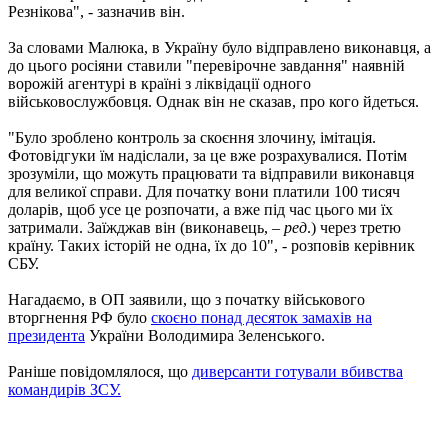
Резнікова", - зазначив він.
За словами Малюка, в Україну було відправлено виконавця, а
до цього росіяни ставили "перевірочне завдання" наявній
ворожій агентурі в країні з ліквідації одного
військовослужбовця. Однак він не сказав, про кого йдеться.
"Було зроблено контроль за скоєння злочину, імітація.
Фотовідгуки їм надіслали, за це вже розрахувалися. Потім
зрозуміли, що можуть працювати та відправили виконавця
для великої справи. Для початку вони платили 100 тисяч
доларів, щоб усе це розпочати, а вже під час цього ми їх
затримали. Заїжджав він (виконавець, –
ред
.) через третю
країну. Таких історій не одна, їх до 10", - розповів керівник
СБУ.
Нагадаємо, в ОП заявили, що з початку військового
вторгнення РФ було
скоєно понад десяток замахів на
президента
України Володимира Зеленського.
Раніше повідомлялося, що
диверсанти готували вбивства
командирів ЗСУ.