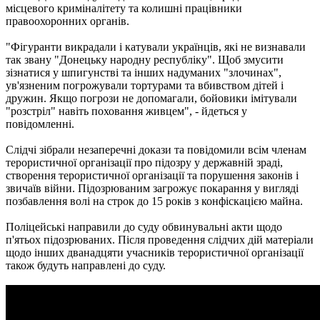
місцевого криміналітету та колишні працівники
правоохоронних органів.
"Фігуранти викрадали і катували українців, які не визнавали
так звану "Донецьку народну республіку". Щоб змусити
зізнатися у шпигунстві та інших надуманих "злочинах",
ув'язненим погрожували тортурами та вбивством дітей і
дружин. Якщо погрози не допомагали, бойовики імітували
"розстріл" навіть поховання живцем", - йдеться у
повідомленні.
Слідчі зібрали незаперечні докази та повідомили всім членам
терористичної організації про підозру у державній зраді,
створення терористичної організації та порушення законів і
звичаїв війни. Підозрюваним загрожує покарання у вигляді
позбавлення волі на строк до 15 років з конфіскацією майна.
Поліцейські направили до суду обвинувальні акти щодо
п'ятьох підозрюваних. Після проведення слідчих дій матеріали
щодо інших дванадцяти учасників терористичної організації
також будуть направлені до суду.