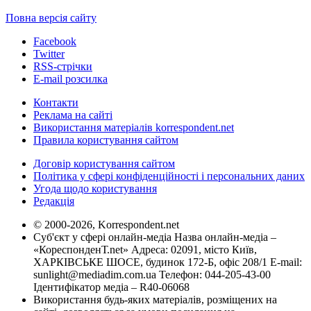
Повна версія сайту
Facebook
Twitter
RSS-стрічки
E-mail розсилка
Контакти
Реклама на сайті
Використання матеріалів korrespondent.net
Правила користування сайтом
Договір користування сайтом
Політика у сфері конфіденційності і персональних даних
Угода щодо користування
Редакція
© 2000-2026, Korrespondent.net
Суб'єкт у сфері онлайн-медіа Назва онлайн-медіа –
«КореспонденТ.net» Адреса: 02091, місто Київ,
ХАРКІВСЬКЕ ШОСЕ, будинок 172-Б, офіс 208/1 E-mail:
sunlight@mediadim.com.ua
Телефон: 044-205-43-00
Ідентифікатор медіа – R40-06068
Використання будь-яких матеріалів, розміщених на