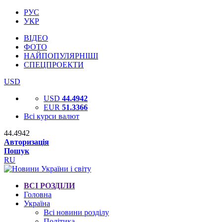
РУС
УКР
ВІДЕО
ФОТО
НАЙПОПУЛЯРНІШІ
СПЕЦПРОЕКТИ
USD
USD
44.4942
EUR
51.3366
Всі курси валют
44.4942
Авторизація
Пошук
RU
ВСІ РОЗДІЛИ
Головна
Україна
Всі новини розділу
Політика