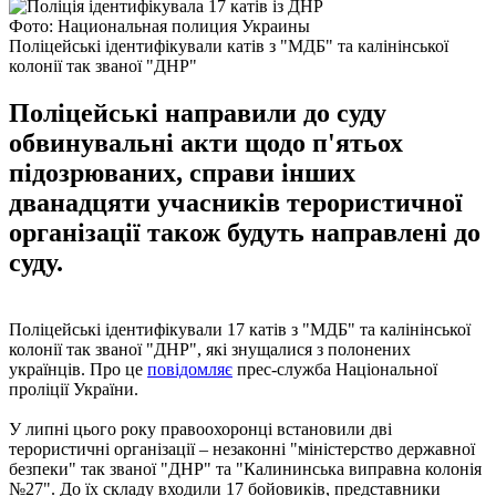
Фото: Национальная полиция Украины
Поліцейські ідентифікували катів з "МДБ" та калінінської
колонії так званої "ДНР"
Поліцейські направили до суду
обвинувальні акти щодо п'ятьох
підозрюваних, справи інших
дванадцяти учасників терористичної
організації також будуть направлені до
суду.
Поліцейські ідентифікували 17 катів з "МДБ" та калінінської
колонії так званої "ДНР", які знущалися з полонених
українців. Про це
повідомляє
прес-служба Національної
проліції України.
У липні цього року правоохоронці встановили дві
терористичні організації – незаконні "міністерство державної
безпеки" так званої "ДНР" та "Калининська виправна колонія
№27". До їх складу входили 17 бойовиків, представники