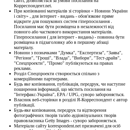
сайті, дозволяється за умови посилання на
Корреспондент.net.
При копіюванні матеріалів зі сторінки « Новини України
і світу» , для інтернет - видань - обов'язкове пряме
відкрите для пошукових систем гіперпосилання .
Посилання має бути розміщена в незалежності від
повного або часткового використання матеріалів.
Гіперпосилання ( для інтернет - видань) - повинна бути
розміщена в підзаголовку або в першому абзаці
матеріалу.
Новини з позначками "Думка", "Експертиза", "Заява",
"Регіони", "Гроші", "Влада", "Вибори", "Тест-драйв",
"Спецпроекти", "Промо" публікуються на правах
реклами.
Розділ Спецпроекти створюється спільно з
комерційними партнерами.
Будь яке копіювання, публікація, передрук, чи наступне
поширення інформації, що містить посилання на
"Інтерфакс-Україна", EPA / UPG, суворо забороняється.
Власник веб-сторінки в розділі Я-Корреспондент є автор
публікації.
Будь-яке копіювання, передрук та відтворення
фотографічних творів та/або аудіовізуальних творів
правовласника Getty Images - суворо забороняється.
Матеріали сайту korrespondent.net призначені для осіб