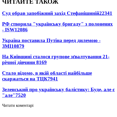
ЧИТАЙТЕ ТАКОЖ
Суд обрав запобіжний захід Стефанішиній
22341
РФ створила "українську бригаду" з полонених
- ISW
12086
Україна поставила Путіна перед дилемою -
ЗМІ
10879
На Київщині сталося групове зґвалтування 21-
річної дівчини
8169
Стало відомо, в якій області найбільше
скаржаться на ТЦК
7941
Зеленський про українську балістику: Буде, але є
"але"
7520
Читати коментарі