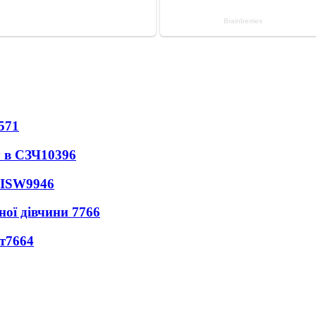
571
 в СЗЧ
10396
 ISW
9946
ної дівчини
7766
т
7664