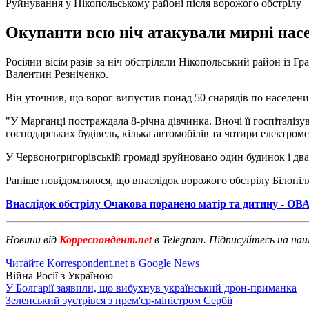
Руйнування у Нікопольському районі після ворожого обстрілу
Окупанти всю ніч атакували мирні насе
Росіяни вісім разів за ніч обстріляли Нікопольський район із Гр
Валентин Резніченко.
Він уточнив, що ворог випустив понад 50 снарядів по населени
"У Марганці постраждала 8-річна дівчинка. Вночі її госпіталі
господарських будівель, кілька автомобілів та чотири електром
У Червоногригорівській громаді зруйновано один будинок і два
Раніше повідомлялося, що внаслідок ворожого обстрілу Білопі
Внаслідок обстрілу Очакова поранено матір та дитину - ОВ
Новини від
Корреспондент.net
в Telegram. Підписуйтесь на на
Читайте Korrespondent.net в Google News
Війна Росії з Україною
У Болгарії заявили, що вибухнув український дрон-приманка
Зеленський зустрівся з прем'єр-міністром Сербії