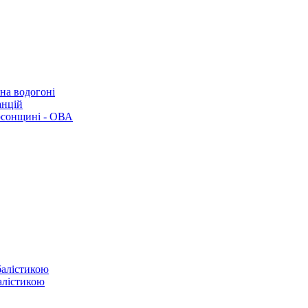
 на водогоні
анцій
рсонщині - ОВА
балістикою