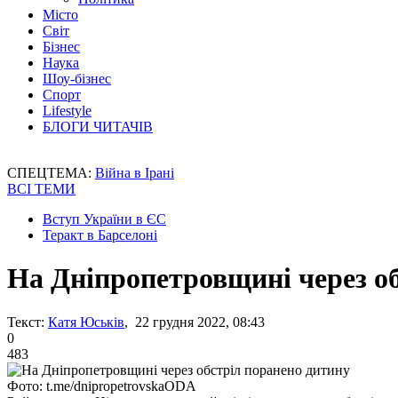
Місто
Світ
Бізнес
Наука
Шоу-бізнес
Спорт
Lifestyle
БЛОГИ ЧИТАЧІВ
СПЕЦТЕМА:
Війна в Ірані
ВСІ ТЕМИ
Вступ України в ЄС
Теракт в Барселоні
На Дніпропетровщині через о
Текст:
Катя Юськів
, 22 грудня 2022, 08:43
0
483
Фото: t.me/dnipropetrovskaODA