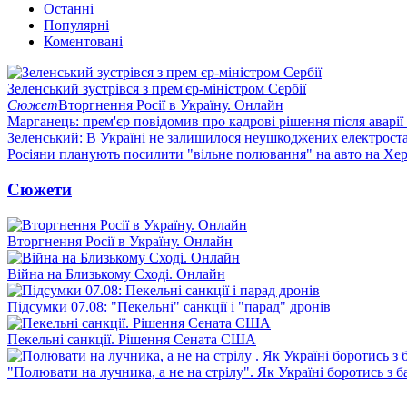
Останні
Популярні
Коментовані
Зеленський зустрівся з прем'єр-міністром Сербії
Сюжет
Вторгнення Росії в Україну. Онлайн
Марганець: прем'єр повідомив про кадрові рішення після аварії
Зеленський: В Україні не залишилося неушкоджених електрост
Росіяни планують посилити "вільне полювання" на авто на Хе
Сюжети
Вторгнення Росії в Україну. Онлайн
Війна на Близькому Сході. Онлайн
Підсумки 07.08: "Пекельні" санкції і "парад" дронів
Пекельні санкції. Рішення Сената США
"Полювати на лучника, а не на стрілу". Як Україні боротись з 