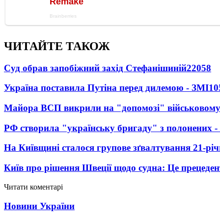
ЧИТАЙТЕ ТАКОЖ
Суд обрав запобіжний захід Стефанішиній
22058
Україна поставила Путіна перед дилемою - ЗМІ
10
Майора ВСП викрили на "допомозі" військовому
РФ створила "українську бригаду" з полонених -
На Київщині сталося групове зґвалтування 21-річ
Київ про рішення Швеції щодо судна: Це прецеден
Читати коментарі
Новини України