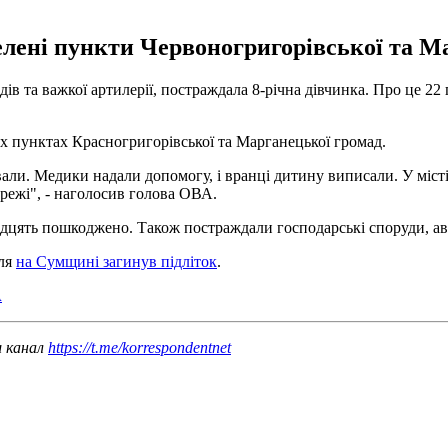
лені пункти Червоногригорівської та М
адів та важкої артилерії, постраждала 8-річна дівчинка. Про це 22
х пунктах Красногригорівської та Марганецької громад.
зували. Медики надали допомогу, і вранці дитину виписали. У міс
ережі", - наголосив голова ОВА.
дцять пошкоджено. Також постраждали господарські споруди, авто
лля
на Сумщині загинув підліток
.
А
ш канал
https://t.me/korrespondentnet