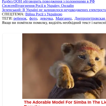
Радбез ООН обговорить поводження з полоненими в РФ
Сюжет
Вторгнення Росії в Україну. Онлайн
Зеленський: В Україні не залишилося неушкоджених електрост
СПЕЦТЕМА:
Війна Росії з Україною
ТЕГИ:
ребенок
,
фото
,
девочка
,
Марганец
,
Днепропетровская 
Якщо ви помітили помилку, виділіть необхідний текст і натисніт