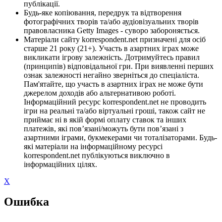
публікації.
Будь-яке копіювання, передрук та відтворення
фотографічних творів та/або аудіовізуальних творів
правовласника Getty Images - суворо забороняється.
Матеріали сайту korrespondent.net призначені для осіб
старше 21 року (21+). Участь в азартних іграх може
викликати ігрову залежність. Дотримуйтесь правил
(принципів) відповідальної гри. При виявленні перших
ознак залежності негайно зверніться до спеціаліста.
Пам'ятайте, що участь в азартних іграх не може бути
джерелом доходів або альтернативою роботі.
Інформаційний ресурс korrespondent.net не проводить
ігри на реальні та/або віртуальні гроші, також сайт не
приймає ні в якій формі оплату ставок та інших
платежів, які пов’язані/можуть бути пов’язані з
азартними іграми, букмекерами чи тоталізаторами. Будь-
які матеріали на інформаційному ресурсі
korrespondent.net публікуються виключно в
інформаційних цілях.
X
Ошибка