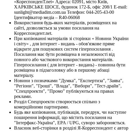
«КореспонденТ.net» Адреса: 02091, місто Київ,
ХАРКІВСЬКЕ ШОСЕ, будинок 172-Б, офіс 208/1 E-mail:
sunlight@mediadim.com.ua
Телефон: 044-205-43-00
Ідентифікатор медіа – R40-06068
Використання будь-яких матеріалів, розміщених на
сайті, дозволяється за умови посилання на
Корреспондент.net.
При копіюванні матеріалів зі сторінки « Новини України
і світу» , для інтернет - видань - обов'язкове пряме
відкрите для пошукових систем гіперпосилання .
Посилання має бути розміщена в незалежності від
повного або часткового використання матеріалів.
Гіперпосилання ( для інтернет - видань) - повинна бути
розміщена в підзаголовку або в першому абзаці
матеріалу.
Новини з позначками "Думка", "Експертиза", "Заява",
"Регіони", "Гроші", "Влада", "Вибори", "Тест-драйв",
"Спецпроекти", "Промо" публікуються на правах
реклами.
Розділ Спецпроекти створюється спільно з
комерційними партнерами.
Будь яке копіювання, публікація, передрук, чи наступне
поширення інформації, що містить посилання на
"Інтерфакс-Україна", EPA / UPG, суворо забороняється.
Власник веб-сторінки в розділі Я-Корреспондент є автор