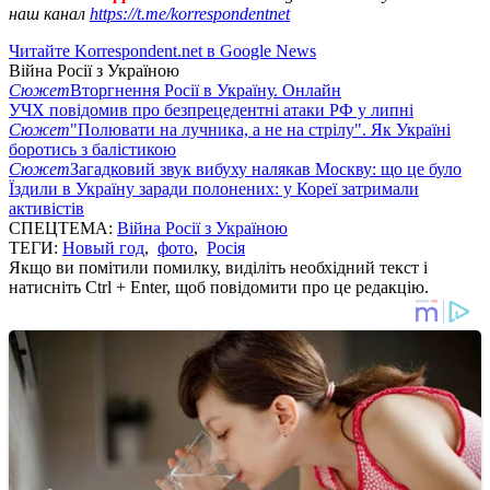
наш канал
https://t.me/korrespondentnet
Читайте Korrespondent.net в Google News
Війна Росії з Україною
Сюжет
Вторгнення Росії в Україну. Онлайн
УЧХ повідомив про безпрецедентні атаки РФ у липні
Сюжет
"Полювати на лучника, а не на стрілу". Як Україні
боротись з балістикою
Сюжет
Загадковий звук вибуху налякав Москву: що це було
Їздили в Україну заради полонених: у Кореї затримали
активістів
СПЕЦТЕМА:
Війна Росії з Україною
ТЕГИ:
Новый год
,
фото
,
Росія
Якщо ви помітили помилку, виділіть необхідний текст і
натисніть Ctrl + Enter, щоб повідомити про це редакцію.