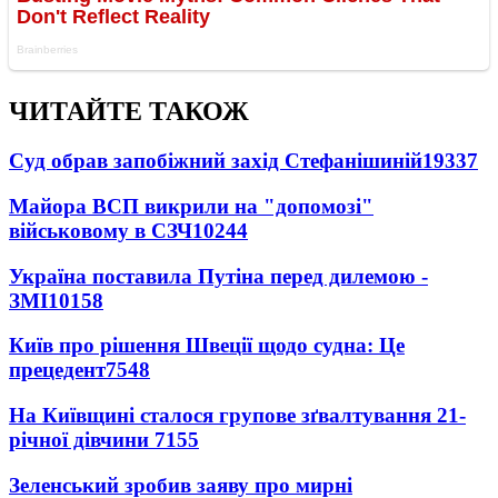
ЧИТАЙТЕ ТАКОЖ
Суд обрав запобіжний захід Стефанішиній
19337
Майора ВСП викрили на "допомозі"
військовому в СЗЧ
10244
Україна поставила Путіна перед дилемою -
ЗМІ
10158
Київ про рішення Швеції щодо судна: Це
прецедент
7548
На Київщині сталося групове зґвалтування 21-
річної дівчини
7155
Зеленський зробив заяву про мирні