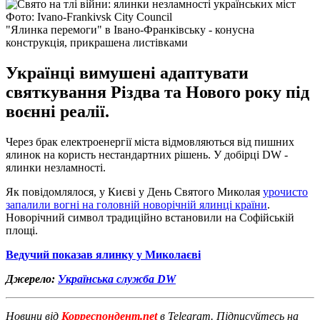
Фото: Ivano-Frankivsk City Council
"Ялинка перемоги" в Івано-Франківську - конусна
конструкція, прикрашена листівками
Українці вимушені адаптувати
святкування Різдва та Нового року під
воєнні реалії.
Через брак електроенергії міста відмовляються від пишних
ялинок на користь нестандартних рішень. У добірці DW -
ялинки незламності.
Як повідомлялося, у Києві у День Святого Миколая
урочисто
запалили вогні на головній новорічній ялинці країни
.
Новорічний символ традиційно встановили на Софійській
площі.
Ведучий показав ялинку у Миколаєві
Джерело:
Українська служба DW
Новини від
Корреспондент.net
в Telegram. Підписуйтесь на