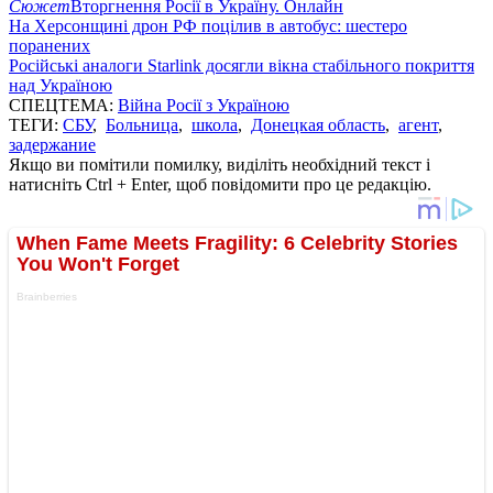
Сюжет
Вторгнення Росії в Україну. Онлайн
На Херсонщині дрон РФ поцілив в автобус: шестеро
поранених
Російські аналоги Starlink досягли вікна стабільного покриття
над Україною
СПЕЦТЕМА:
Війна Росії з Україною
ТЕГИ:
СБУ
,
Больница
,
школа
,
Донецкая область
,
агент
,
задержание
Якщо ви помітили помилку, виділіть необхідний текст і
натисніть Ctrl + Enter, щоб повідомити про це редакцію.