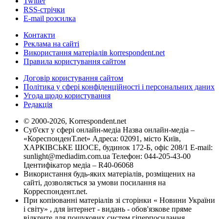
Twitter
RSS-стрічки
E-mail розсилка
Контакти
Реклама на сайті
Використання матеріалів korrespondent.net
Правила користування сайтом
Договір користування сайтом
Політика у сфері конфіденційності і персональних даних
Угода щодо користування
Редакція
© 2000-2026, Korrespondent.net
Суб'єкт у сфері онлайн-медіа Назва онлайн-медіа –
«КореспонденТ.net» Адреса: 02091, місто Київ,
ХАРКІВСЬКЕ ШОСЕ, будинок 172-Б, офіс 208/1 E-mail:
sunlight@mediadim.com.ua
Телефон: 044-205-43-00
Ідентифікатор медіа – R40-06068
Використання будь-яких матеріалів, розміщених на
сайті, дозволяється за умови посилання на
Корреспондент.net.
При копіюванні матеріалів зі сторінки « Новини України
і світу» , для інтернет - видань - обов'язкове пряме
відкрите для пошукових систем гіперпосилання .