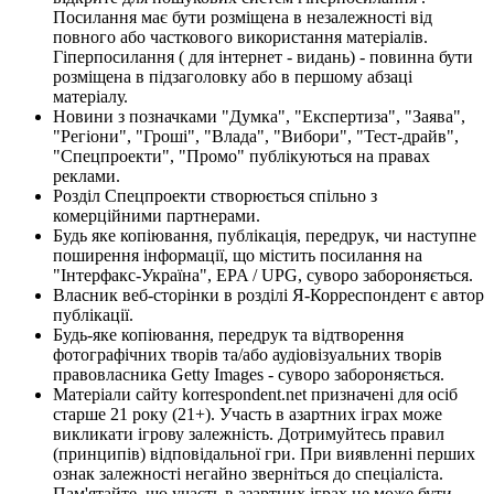
Посилання має бути розміщена в незалежності від
повного або часткового використання матеріалів.
Гіперпосилання ( для інтернет - видань) - повинна бути
розміщена в підзаголовку або в першому абзаці
матеріалу.
Новини з позначками "Думка", "Експертиза", "Заява",
"Регіони", "Гроші", "Влада", "Вибори", "Тест-драйв",
"Спецпроекти", "Промо" публікуються на правах
реклами.
Розділ Спецпроекти створюється спільно з
комерційними партнерами.
Будь яке копіювання, публікація, передрук, чи наступне
поширення інформації, що містить посилання на
"Інтерфакс-Україна", EPA / UPG, суворо забороняється.
Власник веб-сторінки в розділі Я-Корреспондент є автор
публікації.
Будь-яке копіювання, передрук та відтворення
фотографічних творів та/або аудіовізуальних творів
правовласника Getty Images - суворо забороняється.
Матеріали сайту korrespondent.net призначені для осіб
старше 21 року (21+). Участь в азартних іграх може
викликати ігрову залежність. Дотримуйтесь правил
(принципів) відповідальної гри. При виявленні перших
ознак залежності негайно зверніться до спеціаліста.
Пам'ятайте, що участь в азартних іграх не може бути