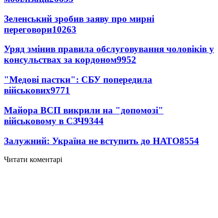
Зеленський зробив заяву про мирні
переговори
10263
Уряд змінив правила обслуговування чоловіків у
консульствах за кордоном
9952
"Медові пастки": СБУ попередила
військових
9771
Майора ВСП викрили на "допомозі"
військовому в СЗЧ
9344
Залужний: Україна не вступить до НАТО
8554
Читати коментарі