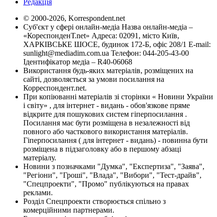
Редакція
© 2000-2026, Korrespondent.net
Суб'єкт у сфері онлайн-медіа Назва онлайн-медіа –
«КореспонденТ.net» Адреса: 02091, місто Київ,
ХАРКІВСЬКЕ ШОСЕ, будинок 172-Б, офіс 208/1 E-mail:
sunlight@mediadim.com.ua
Телефон: 044-205-43-00
Ідентифікатор медіа – R40-06068
Використання будь-яких матеріалів, розміщених на
сайті, дозволяється за умови посилання на
Корреспондент.net.
При копіюванні матеріалів зі сторінки « Новини України
і світу» , для інтернет - видань - обов'язкове пряме
відкрите для пошукових систем гіперпосилання .
Посилання має бути розміщена в незалежності від
повного або часткового використання матеріалів.
Гіперпосилання ( для інтернет - видань) - повинна бути
розміщена в підзаголовку або в першому абзаці
матеріалу.
Новини з позначками "Думка", "Експертиза", "Заява",
"Регіони", "Гроші", "Влада", "Вибори", "Тест-драйв",
"Спецпроекти", "Промо" публікуються на правах
реклами.
Розділ Спецпроекти створюється спільно з
комерційними партнерами.