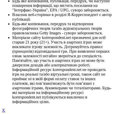
Будь яке копіювання, публікація, передрук, чи наступне
поширення інформації, що містить посилання на
"Інтерфакс-Україна", EPA / UPG, суворо забороняється.
Власник веб-сторінки в розділі Я-Корреспондент є автор
публікації.
Будь-яке копіювання, передрук та відтворення
фотографічних творів та/або аудіовізуальних творів
правовласника Getty Images - суворо забороняється.
Матеріали сайту korrespondent.net призначені для осіб
старше 21 року (21+). Участь в азартних іграх може
викликати ігрову залежність. Дотримуйтесь правил
(принципів) відповідальної гри. При виявленні перших
ознак залежності негайно зверніться до спеціаліста.
Пам'ятайте, що участь в азартних іграх не може бути
джерелом доходів або альтернативою роботі.
Інформаційний ресурс korrespondent.net не проводить
ігри на реальні та/або віртуальні гроші, також сайт не
приймає ні в якій формі оплату ставок та інших
платежів, які пов’язані/можуть бути пов’язані з
азартними іграми, букмекерами чи тоталізаторами. Будь-
які матеріали на інформаційному ресурсі
korrespondent.net публікуються виключно в
інформаційних цілях.
X