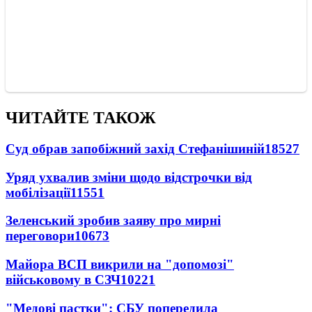
ЧИТАЙТЕ ТАКОЖ
Суд обрав запобіжний захід Стефанішиній
18527
Уряд ухвалив зміни щодо відстрочки від
мобілізації
11551
Зеленський зробив заяву про мирні
переговори
10673
Майора ВСП викрили на "допомозі"
військовому в СЗЧ
10221
"Медові пастки": СБУ попередила