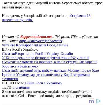
Також загинув один мирний житель Херсонської області, троє
зазнали поранень.
Нагадаємо, у Запорізькій області росіяни
обстріляли 18
населених пунктів.
Новини від
Корреспондент.net
в Telegram. Підписуйтесь на
наш канал
https://t.me/korrespondentnet
Читайте Korrespondent.net в Google News
Війна Росії з Україною
Сюжет
Вторгнення Росії в Україну. Онлайн
УЧХ повідомив про безпрецедентні атаки РФ у липні
Сюжет
"Полювати на лучника, а не на стрілу". Як Україні
боротись з балістикою
Сюжет
Загадковий звук вибуху налякав Москву: що це було
Їздили в Україну заради полонених: у Кореї затримали
активістів
СПЕЦТЕМА:
Війна Росії з Україною
ТЕГИ:
погибшие
Якщо ви помітили помилку, виділіть необхідний текст і
натисніть Ctrl + Enter, щоб повідомити про це редакцію.