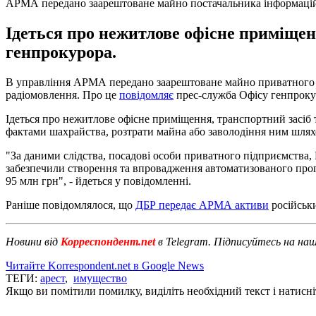
АРМА передано заарештоване майно постачальника інформаційн
Ідеться про нежитлове офісне приміщен
генпрокурора.
В управління АРМА передано заарештоване майно приватного п
радіомовлення. Про це
повідомляє
прес-служба Офісу генпроку
Ідеться про нежитлове офісне приміщення, транспортний засіб 
фактами шахрайства, розтрати майна або заволодіння ним шля
"За даними слідства, посадові особи приватного підприємства, 
забезпечили створення та впровадження автоматизованого прог
95 млн грн", - йдеться у повідомленні.
Раніше повідомлялося, що
ДБР передає АРМА активи
російськ
Новини від
Корреспондент.net
в Telegram. Підписуйтесь на на
Читайте Korrespondent.net в Google News
ТЕГИ:
арест
,
имущество
Якщо ви помітили помилку, виділіть необхідний текст і натисніт