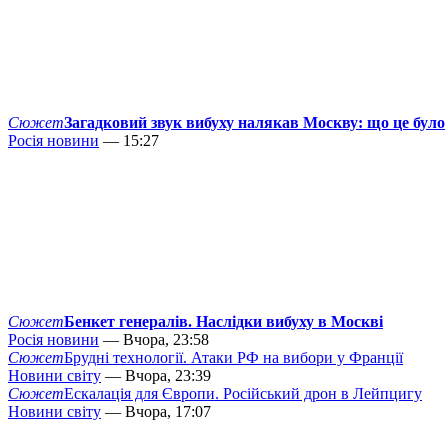
Сюжет
Загадковий звук вибуху налякав Москву: що це було
Росія новини
— 15:27
Сюжет
Бенкет генералів. Наслідки вибуху в Москві
Росія новини
— Вчора, 23:58
Сюжет
Брудні технології. Атаки РФ на вибори у Франції
Новини світу
— Вчора, 23:39
Сюжет
Ескалація для Європи. Російський дрон в Лейпцигу
Новини світу
— Вчора, 17:07