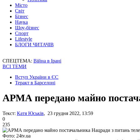
Місто
Світ
Бізнес
Наука
Шоу-бізнес
Спорт
Lifestyle
БЛОГИ ЧИТАЧІВ
СПЕЦТЕМА:
Війна в Ірані
ВСІ ТЕМИ
Вступ України в ЄС
Теракт в Барселоні
АРМА передано майно постача
Текст:
Катя Юськів
, 23 грудня 2022, 13:59
0
235
Фото: 24tv.ua