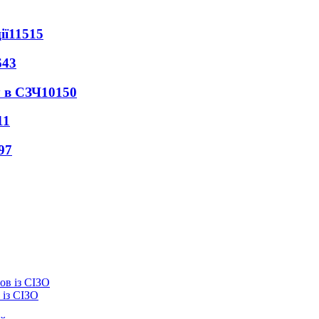
ії
11515
643
 в СЗЧ
10150
11
97
із СІЗО