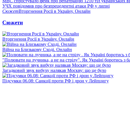
МВС спростувало фейк про репатріацію 1210 тіл українських в
УЧХ повідомив про безпрецедентні атаки РФ у липні
Сюжет
Вторгнення Росії в Україну. Онлайн
Сюжети
Вторгнення Росії в Україну. Онлайн
Війна на Близькому Сході. Онлайн
"Полювати на лучника, а не на стрілу". Як Україні боротись з 
Загадковий звук вибуху налякав Москву: що це було
Підсумки 06.08: Санкції проти РФ і дрон у Лейпцигу