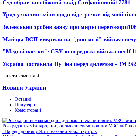
Суд обрав запобіжний захід Стефанішиній
17781
Уряд ухвалив зміни щодо відстрочки від мобілізац
Зеленський зробив заяву про мирні переговори
10
Майора ВСП викрили на "допомозі" військовому
"Медові пастки": СБУ попередила військових
101
Україна поставила Путіна перед дилемою - ЗМІ
98
Читати коментарі
Новини України
Останні
Популярні
Коментовані
Розкрадання міжнародної допомоги: ексчиновник МЗС вийшов 
"Парад" дронів у Ялті: названо можливу ціль