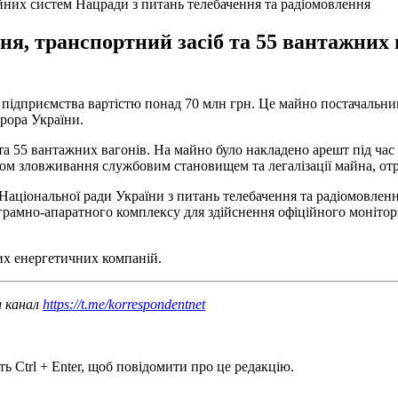
их систем Нацради з питань телебачення та радіомовлення
ня, транспортний засіб та 55 вантажних 
ідприємства вартістю понад 70 млн грн. Це майно постачальник
рора України.
та 55 вантажних вагонів. На майно було накладено арешт під ча
хом зловживання службовим становищем та легалізації майна, о
Національної ради України з питань телебачення та радіомовленн
рамно-апаратного комплексу для здійснення офіційного монітори
их енергетичних компаній.
ш канал
https://t.me/korrespondentnet
ь Ctrl + Enter, щоб повідомити про це редакцію.