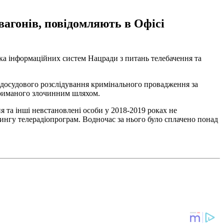
вагонів, повідомляють в Офісі
а інформаційних систем Нацради з питань телебачення та
с досудового розслідування кримінального провадження за
триманого злочинним шляхом.
я та інші невстановлені особи у 2018-2019 роках не
нгу телерадіопрограм. Водночас за нього було сплачено понад