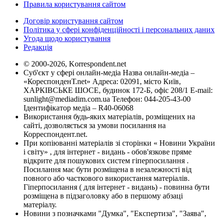
Правила користування сайтом
Договір користування сайтом
Політика у сфері конфіденційності і персональних даних
Угода щодо користування
Редакція
© 2000-2026, Korrespondent.net
Суб'єкт у сфері онлайн-медіа Назва онлайн-медіа –
«КореспонденТ.net» Адреса: 02091, місто Київ,
ХАРКІВСЬКЕ ШОСЕ, будинок 172-Б, офіс 208/1 E-mail:
sunlight@mediadim.com.ua
Телефон: 044-205-43-00
Ідентифікатор медіа – R40-06068
Використання будь-яких матеріалів, розміщених на
сайті, дозволяється за умови посилання на
Корреспондент.net.
При копіюванні матеріалів зі сторінки « Новини України
і світу» , для інтернет - видань - обов'язкове пряме
відкрите для пошукових систем гіперпосилання .
Посилання має бути розміщена в незалежності від
повного або часткового використання матеріалів.
Гіперпосилання ( для інтернет - видань) - повинна бути
розміщена в підзаголовку або в першому абзаці
матеріалу.
Новини з позначками "Думка", "Експертиза", "Заява",