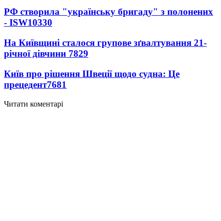
РФ створила "українську бригаду" з полонених
- ISW
10330
На Київщині сталося групове зґвалтування 21-
річної дівчини
7829
Київ про рішення Швеції щодо судна: Це
прецедент
7681
Читати коментарі