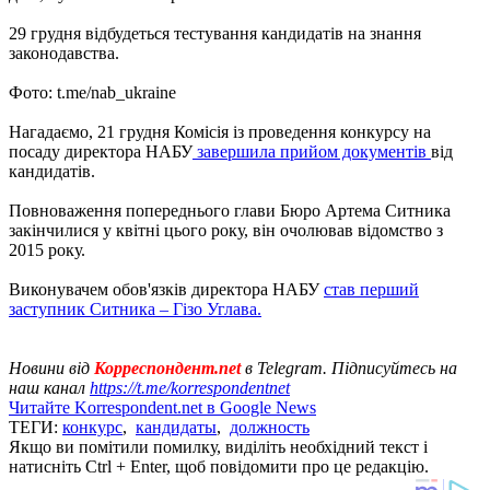
29 грудня відбудеться тестування кандидатів на знання
законодавства.
Фото: t.me/nab_ukraine
Нагадаємо, 21 грудня Комісія із проведення конкурсу на
посаду директора НАБУ
завершила прийом документів
від
кандидатів.
Повноваження попереднього глави Бюро Артема Ситника
закінчилися у квітні цього року, він очолював відомство з
2015 року.
Виконувачем обов'язків директора НАБУ
став перший
заступник Ситника – Гізо Углава.
Новини від
Корреспондент.net
в Telegram. Підписуйтесь на
наш канал
https://t.me/korrespondentnet
Читайте Korrespondent.net в Google News
ТЕГИ:
конкурс
,
кандидаты
,
должность
Якщо ви помітили помилку, виділіть необхідний текст і
натисніть Ctrl + Enter, щоб повідомити про це редакцію.