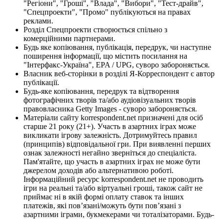
"Регіони", "Гроші", "Влада", "Вибори", "Тест-драйв",
"Спецпроекти", "Промо" публікуються на правах
реклами.
Розділ Спецпроекти створюється спільно з
комерційними партнерами.
Будь яке копіювання, публікація, передрук, чи наступне
поширення інформації, що містить посилання на
"Інтерфакс-Україна", EPA / UPG, суворо забороняється.
Власник веб-сторінки в розділі Я-Корреспондент є автор
публікації.
Будь-яке копіювання, передрук та відтворення
фотографічних творів та/або аудіовізуальних творів
правовласника Getty Images - суворо забороняється.
Матеріали сайту korrespondent.net призначені для осіб
старше 21 року (21+). Участь в азартних іграх може
викликати ігрову залежність. Дотримуйтесь правил
(принципів) відповідальної гри. При виявленні перших
ознак залежності негайно зверніться до спеціаліста.
Пам'ятайте, що участь в азартних іграх не може бути
джерелом доходів або альтернативою роботі.
Інформаційний ресурс korrespondent.net не проводить
ігри на реальні та/або віртуальні гроші, також сайт не
приймає ні в якій формі оплату ставок та інших
платежів, які пов’язані/можуть бути пов’язані з
азартними іграми, букмекерами чи тоталізаторами. Будь-