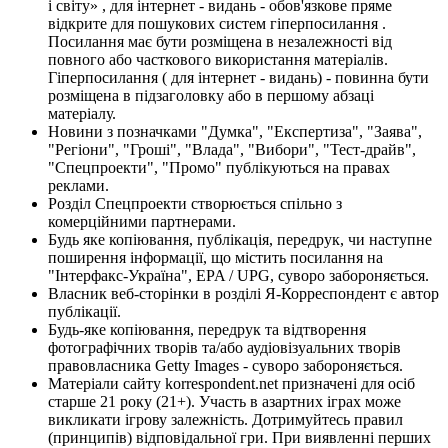
і світу» , для інтернет - видань - обов'язкове пряме
відкрите для пошукових систем гіперпосилання .
Посилання має бути розміщена в незалежності від
повного або часткового використання матеріалів.
Гіперпосилання ( для інтернет - видань) - повинна бути
розміщена в підзаголовку або в першому абзаці
матеріалу.
Новини з позначками "Думка", "Експертиза", "Заява",
"Регіони", "Гроші", "Влада", "Вибори", "Тест-драйв",
"Спецпроекти", "Промо" публікуються на правах
реклами.
Розділ Спецпроекти створюється спільно з
комерційними партнерами.
Будь яке копіювання, публікація, передрук, чи наступне
поширення інформації, що містить посилання на
"Інтерфакс-Україна", EPA / UPG, суворо забороняється.
Власник веб-сторінки в розділі Я-Корреспондент є автор
публікації.
Будь-яке копіювання, передрук та відтворення
фотографічних творів та/або аудіовізуальних творів
правовласника Getty Images - суворо забороняється.
Матеріали сайту korrespondent.net призначені для осіб
старше 21 року (21+). Участь в азартних іграх може
викликати ігрову залежність. Дотримуйтесь правил
(принципів) відповідальної гри. При виявленні перших