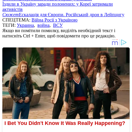
Їздили в Україну заради полонених: у Кореї затримали
активістів
Сюжет
Ескалація для Європи. Російський дрон в Лейпцигу
СПЕЦТЕМА:
Війна Росії з Україною
ТЕГИ:
Украина
,
война
,
ВСУ
Якщо ви помітили помилку, виділіть необхідний текст і
натисніть Ctrl + Enter, щоб повідомити про це редакцію.