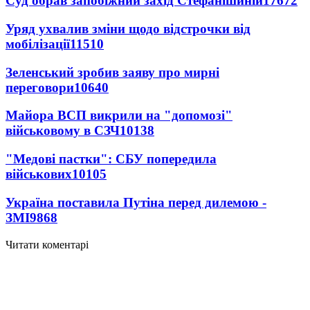
Суд обрав запобіжний захід Стефанішиній
17672
Уряд ухвалив зміни щодо відстрочки від
мобілізації
11510
Зеленський зробив заяву про мирні
переговори
10640
Майора ВСП викрили на "допомозі"
військовому в СЗЧ
10138
"Медові пастки": СБУ попередила
військових
10105
Україна поставила Путіна перед дилемою -
ЗМІ
9868
Читати коментарі