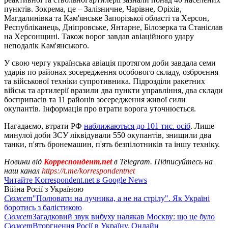
пунктів. Зокрема, це – Залізничне, Чарівне, Оріхів,
Магдалинівка та Кам'янське Запорізької області та Херсон,
Республіканець, Дніпровське, Янтарне, Білозерка та Станіслав
на Херсонщині. Також ворог завдав авіаційного удару
неподалік Кам'янського.
У свою чергу українська авіація протягом доби завдала семи
ударів по районах зосередження особового складу, озброєння
та військової техніки супротивника. Підрозділи ракетних
військ та артилерії вразили два пункти управління, два склади
боєприпасів та 11 районів зосередження живої сили
окупантів. Інформація про втрати ворога уточнюється.
Нагадаємо, втрати РФ
наближаються до 101 тис. осіб
. Лише
минулої доби ЗСУ ліквідували 550 окупантів, знищили два
танки, п'ять бронемашин, п'ять безпілотників та іншу техніку.
Новини від
Корреспондент.net
в Telegram. Підписуйтесь на
наш канал
https://t.me/korrespondentnet
Читайте Korrespondent.net в Google News
Війна Росії з Україною
Сюжет
"Полювати на лучника, а не на стрілу". Як Україні
боротись з балістикою
Сюжет
Загадковий звук вибуху налякав Москву: що це було
Сюжет
Вторгнення Росії в Україну. Онлайн