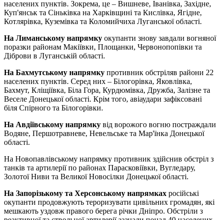
населених пунктів. Зокрема, це – Вишневе, Іванівка, Західне,
Куп'янськ та Сіньківка на Харківщині та Кислівка, Ягідне,
Котлярівка, Куземівка та Коломийчиха Луганської області.
На Лиманському напрямку
окупанти знову завдали вогняної
поразки районам Макіївки, Площанки, Червонопопівки та
Діброви в Луганській області.
На Бахмутському напрямку
противник обстріляв райони 22
населених пунктів. Серед них – Білогорівка, Яковлівка,
Бахмут, Кліщіївка, Біла Гора, Курдюмівка, Дружба, Залізне та
Веселе Донецької області. Крім того, авіаудари зафіксовані
біля Спірного та Білогорівки.
На Авдіївському напрямку
від ворожого вогню постраждали
Водяне, Першотравневе, Невельське та Мар'їнка Донецької
області.
На Новопавлівському напрямку противник здійснив обстріл з
танків та артилерії по районах Парасковіївки, Вугледару,
Золотої Ниви та Великої Новосілки Донецької області.
На Запорізькому та Херсонському напрямках
російські
окупанти продовжують тероризувати цивільних громадян, які
мешкають уздовж правого берега річки Дніпро. Обстріли з
реактивної та ствольної артилерії зазнали понад 40 населених