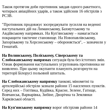
Також протягом доби противник завдав одного ракетного,
чотирьох авіаційних ударів, а також здійснив 16 обстрілів з
РСЗВ.
"Противник продовжує зосереджувати зусилля на веденні
наступальних дій на Лиманському, Бахмутському та
Авдіївському напрямках. На Куп'янському – намагається
покращити тактичне становище. На Новопавлівському,
Запорізькому та Херсонському – обороняється", – зазначили у
Генштабі.
На Волинському, Поліському, Сіверському та
Слобожанському напрямах
ситуація була без істотних змін.
Ознак формування наступальних угруповань противника не
виявлено. При цьому окупанти планують розгорнути на
території Білорусі польовий шпиталь.
На Слобожанському напрямку
танкові, мінометні та
артилерійські обстріли зазнали райони 15 населених пунктів.
Серед них – Гоптівка, Кудіївка, Красне, Зелене, Гатище,
Вовчанськ, Варварівка, Зибіне, Дворічна та Землянки
Харківської області.
На Куп'янському напрямку
ворог обстріляв райони 14