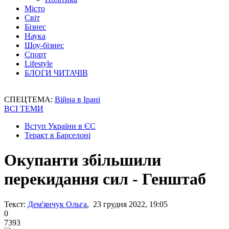
Місто
Світ
Бізнес
Наука
Шоу-бізнес
Спорт
Lifestyle
БЛОГИ ЧИТАЧІВ
СПЕЦТЕМА:
Війна в Ірані
ВСІ ТЕМИ
Вступ України в ЄС
Теракт в Барселоні
Окупанти збільшили
перекидання сил - Генштаб
Текст:
Дем'янчук Ольга
, 23 грудня 2022, 19:05
0
7393