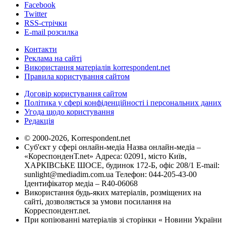
Facebook
Twitter
RSS-стрічки
E-mail розсилка
Контакти
Реклама на сайті
Використання матеріалів korrespondent.net
Правила користування сайтом
Договір користування сайтом
Політика у сфері конфіденційності і персональних даних
Угода щодо користування
Редакція
© 2000-2026, Korrespondent.net
Суб'єкт у сфері онлайн-медіа Назва онлайн-медіа –
«КореспонденТ.net» Адреса: 02091, місто Київ,
ХАРКІВСЬКЕ ШОСЕ, будинок 172-Б, офіс 208/1 E-mail:
sunlight@mediadim.com.ua
Телефон: 044-205-43-00
Ідентифікатор медіа – R40-06068
Використання будь-яких матеріалів, розміщених на
сайті, дозволяється за умови посилання на
Корреспондент.net.
При копіюванні матеріалів зі сторінки « Новини України