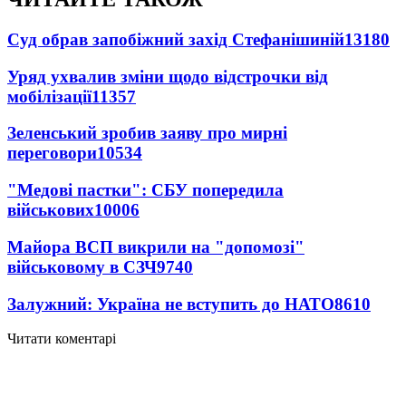
Суд обрав запобіжний захід Стефанішиній
13180
Уряд ухвалив зміни щодо відстрочки від
мобілізації
11357
Зеленський зробив заяву про мирні
переговори
10534
"Медові пастки": СБУ попередила
військових
10006
Майора ВСП викрили на "допомозі"
військовому в СЗЧ
9740
Залужний: Україна не вступить до НАТО
8610
Читати коментарі