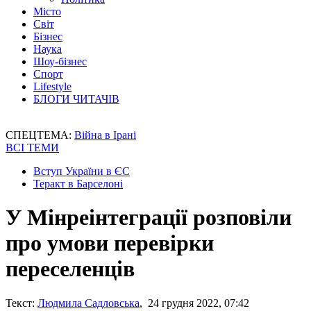
Місто
Світ
Бізнес
Наука
Шоу-бізнес
Спорт
Lifestyle
БЛОГИ ЧИТАЧІВ
СПЕЦТЕМА:
Війна в Ірані
ВСІ ТЕМИ
Вступ України в ЄС
Теракт в Барселоні
У Мінреінтеграції розповіли
про умови перевірки
переселенців
Текст:
Людмила Садловська
, 24 грудня 2022, 07:42