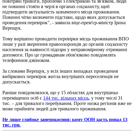
повітряні тривоги, проблеми з електрикою та зв'язком, люди
не повинні стояти в черзі в органах соцзахисту, щоб
підтвердити актуальність зазначеного місця проживання.
Повинні чітко визначити підстави, щодо яких допускається
проведення перевірок", - заявила віце-прем'єр-міністр Ірина
Верещук.
Тому вирішено проводити перевірки місць проживання ВПО
лише у разі звернення правоохоронців до органів соцзахисту
населення за наявності підозри у неправомірному отриманні
допомоги. Про це громадянам обов'язково повідомлять
телефонним дзвіноком.
За словами Верещук, у всіх інших випадках проведення
вибіркових перевірок житла внутрішніх переселенців не
допускається.
Раніше повідомлялося, що у 15 областях для внутрішньо
переміщених осіб є
144 тис. вільних місць
, у тому числі 31
тис. – для тривалого перебування. Проте низка регіонів вже не
може прийняти людей для тривалого проживання.
Не лише глибоке занепокоєння: кому ООН дасть понад 13
тис. грн.