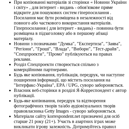
При копіюванні матеріалів зі сторінки « Новини України
і світу» , для інтернет - видань - обов'язкове пряме
відкрите для пошукових систем гіперпосилання .
Посилання має бути розміщена в незалежності від
повного або часткового використання матеріалів.
Гіперпосилання ( для інтернет - видань) - повинна бути
розміщена в підзаголовку або в першому абзаці
матеріалу.
Новини з позначками "Думка", "Експертиза", "Заява",
"Регіони", "Гроші", "Влада", "Вибори", "Тест-драйв",
"Спецпроекти", "Промо" публікуються на правах
реклами.
Розділ Спецпроекти створюється спільно з
комерційними партнерами.
Будь яке копіювання, публікація, передрук, чи наступне
поширення інформації, що містить посилання на
"Інтерфакс-Україна", EPA / UPG, суворо забороняється.
Власник веб-сторінки в розділі Я-Корреспондент є автор
публікації.
Будь-яке копіювання, передрук та відтворення
фотографічних творів та/або аудіовізуальних творів
правовласника Getty Images - суворо забороняється.
Матеріали сайту korrespondent.net призначені для осіб
старше 21 року (21+). Участь в азартних іграх може
викликати ігрову залежність. Дотримуйтесь правил