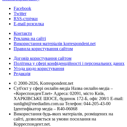
Facebook
Twitter
RSS-стрічки
E-mail розсилка
Контакти
Реклама на сайті
Використання матеріалів korrespondent.net
Правила користування сайтом
Договір користування сайтом
Політика у сфері конфіденційності і персональних даних
Угода щодо користування
Редакція
© 2000-2026, Korrespondent.net
Суб'єкт у сфері онлайн-медіа Назва онлайн-медіа –
«КореспонденТ.net» Адреса: 02091, місто Київ,
ХАРКІВСЬКЕ ШОСЕ, будинок 172-Б, офіс 208/1 E-mail:
sunlight@mediadim.com.ua
Телефон: 044-205-43-00
Ідентифікатор медіа – R40-06068
Використання будь-яких матеріалів, розміщених на
сайті, дозволяється за умови посилання на
Корреспондент.net.