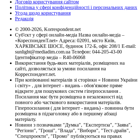
Договір користування сайтом
Політика у сфері конфіденційності і персональних даних
Угода щодо користування
Редакція
© 2000-2026, Korrespondent.net
Суб'єкт у сфері онлайн-медіа Назва онлайн-медіа –
«КореспонденТ.net» Адреса: 02091, місто Київ,
ХАРКІВСЬКЕ ШОСЕ, будинок 172-Б, офіс 208/1 E-mail:
sunlight@mediadim.com.ua
Телефон: 044-205-43-00
Ідентифікатор медіа – R40-06068
Використання будь-яких матеріалів, розміщених на
сайті, дозволяється за умови посилання на
Корреспондент.net.
При копіюванні матеріалів зі сторінки « Новини України
і світу» , для інтернет - видань - обов'язкове пряме
відкрите для пошукових систем гіперпосилання .
Посилання має бути розміщена в незалежності від
повного або часткового використання матеріалів.
Гіперпосилання ( для інтернет - видань) - повинна бути
розміщена в підзаголовку або в першому абзаці
матеріалу.
Новини з позначками "Думка", "Експертиза", "Заява",
"Регіони", "Гроші", "Влада", "Вибори", "Тест-драйв",
"Спецпроекти", "Промо" публікуються на правах