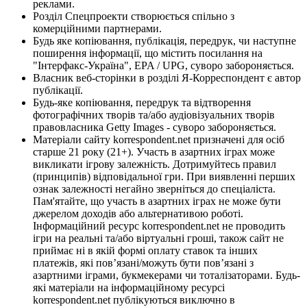
реклами.
Розділ Спецпроекти створюється спільно з
комерційними партнерами.
Будь яке копіювання, публікація, передрук, чи наступне
поширення інформації, що містить посилання на
"Інтерфакс-Україна", EPA / UPG, суворо забороняється.
Власник веб-сторінки в розділі Я-Корреспондент є автор
публікації.
Будь-яке копіювання, передрук та відтворення
фотографічних творів та/або аудіовізуальних творів
правовласника Getty Images - суворо забороняється.
Матеріали сайту korrespondent.net призначені для осіб
старше 21 року (21+). Участь в азартних іграх може
викликати ігрову залежність. Дотримуйтесь правил
(принципів) відповідальної гри. При виявленні перших
ознак залежності негайно зверніться до спеціаліста.
Пам'ятайте, що участь в азартних іграх не може бути
джерелом доходів або альтернативою роботі.
Інформаційний ресурс korrespondent.net не проводить
ігри на реальні та/або віртуальні гроші, також сайт не
приймає ні в якій формі оплату ставок та інших
платежів, які пов’язані/можуть бути пов’язані з
азартними іграми, букмекерами чи тоталізаторами. Будь-
які матеріали на інформаційному ресурсі
korrespondent.net публікуються виключно в