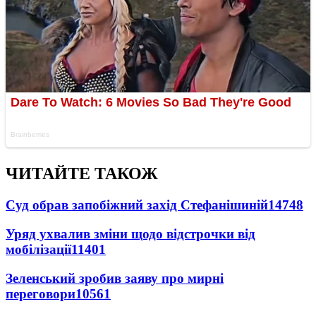
ЧИТАЙТЕ ТАКОЖ
Суд обрав запобіжний захід Стефанішиній
14748
Уряд ухвалив зміни щодо відстрочки від
мобілізації
11401
Зеленський зробив заяву про мирні
переговори
10561