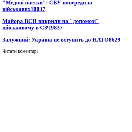
"Медові пастки": СБУ попередила
військових
10037
Майора ВСП викрили на "допомозі"
військовому в СЗЧ
9837
Залужний: Україна не вступить до НАТО
8629
Читати коментарі