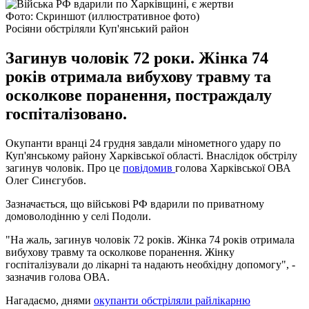
Фото: Скриншот (иллюстративное фото)
Росіяни обстріляли Куп'янський район
Загинув чоловік 72 роки. Жінка 74
років отримала вибухову травму та
осколкове поранення, постраждалу
госпіталізовано.
Окупанти вранці 24 грудня завдали мінометного удару по
Куп'янському району Харківської області. Внаслідок обстрілу
загинув чоловік. Про це
повідомив
голова Харківської ОВА
Олег Синєгубов.
Зазначається, що військові РФ вдарили по приватному
домоволодінню у селі Подоли.
"На жаль, загинув чоловік 72 років. Жінка 74 років отримала
вибухову травму та осколкове поранення. Жінку
госпіталізували до лікарні та надають необхідну допомогу", -
зазначив голова ОВА.
Нагадаємо, днями
окупанти обстріляли райлікарню