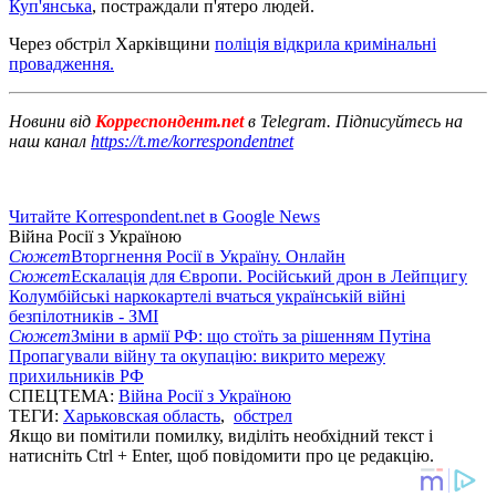
Куп'янська
, постраждали п'ятеро людей.
Через обстріл Харківщини
поліція відкрила кримінальні
провадження.
Новини від
Корреспондент.net
в Telegram. Підписуйтесь на
наш канал
https://t.me/korrespondentnet
Читайте Korrespondent.net в Google News
Війна Росії з Україною
Сюжет
Вторгнення Росії в Україну. Онлайн
Сюжет
Ескалація для Європи. Російський дрон в Лейпцигу
Колумбійські наркокартелі вчаться українській війні
безпілотників - ЗМІ
Сюжет
Зміни в армії РФ: що стоїть за рішенням Путіна
Пропагували війну та окупацію: викрито мережу
прихильників РФ
СПЕЦТЕМА:
Війна Росії з Україною
ТЕГИ:
Харьковская область
,
обстрел
Якщо ви помітили помилку, виділіть необхідний текст і
натисніть Ctrl + Enter, щоб повідомити про це редакцію.