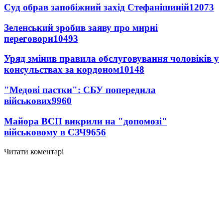
Суд обрав запобіжний захід Стефанішиній
12073
Зеленський зробив заяву про мирні
переговори
10493
Уряд змінив правила обслуговування чоловіків у
консульствах за кордоном
10148
"Медові пастки": СБУ попередила
військових
9960
Майора ВСП викрили на "допомозі"
військовому в СЗЧ
9656
Читати коментарі