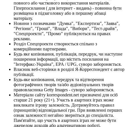
повного або часткового використання матеріалів.
Гіперпосилання ( для інтернет - видань) - повинна бути
розміщена в підзаголовку або в першому абзаці
матеріалу.
Новини з позначками "Думка", "Експертиза", "Заява",
"Регіони", "Гроші", "Влада", "Вибори", "Тест-драйв",
"Спецпроекти", "Промо" публікуються на правах
реклами.
Розділ Спецпроекти створюється спільно з
комерційними партнерами.
Будь яке копіювання, публікація, передрук, чи наступне
поширення інформації, що містить посилання на
"Інтерфакс-Україна", EPA / UPG, суворо забороняється.
Власник веб-сторінки в розділі Я-Корреспондент є автор
публікації.
Будь-яке копіювання, передрук та відтворення
фотографічних творів та/або аудіовізуальних творів
правовласника Getty Images - суворо забороняється.
Матеріали сайту korrespondent.net призначені для осіб
старше 21 року (21+). Участь в азартних іграх може
викликати ігрову залежність. Дотримуйтесь правил
(принципів) відповідальної гри. При виявленні перших
ознак залежності негайно зверніться до спеціаліста.
Пам'ятайте, що участь в азартних іграх не може бути
джерелом доходів або альтернативою роботі.