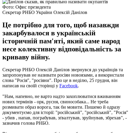
Фото: Офис президента
Секретар РНБО України Олексій Данілов
Це потрібно для того, щоб назавжди
закарбувалося в українській
історичній пам'яті, який саме народ
несе колективну відповідальність за
криваву війну.
Секретар РНБО Олексій Данілов звернувся до українців та
запропонував не називати росіян новоязами, а використали
слова "Росія", "росіяни". Про це в неділю, 25 грудня, він
написав на своїй сторінці у
Facebook
.
"Нам, напевно, не варто надто захоплюватися вживанням
нових термінів - орк, русня, свинособака... Не треба
розмивати образ ворога, так би мовити. Пишемо й одразу
документуємо для історії: "російський", "російський", "Росія"
- убив , напав, пограбував, зґвалтував, зруйнував, збрехав", -
зазначив голова РНБО.