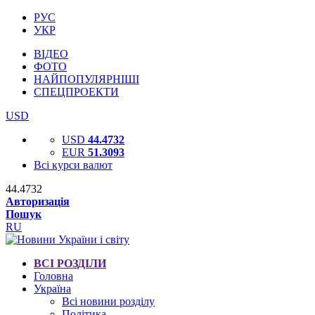
РУС
УКР
ВІДЕО
ФОТО
НАЙПОПУЛЯРНІШІ
СПЕЦПРОЕКТИ
USD
USD
44.4732
EUR
51.3093
Всі курси валют
44.4732
Авторизація
Пошук
RU
ВСІ РОЗДІЛИ
Головна
Україна
Всі новини розділу
Політика