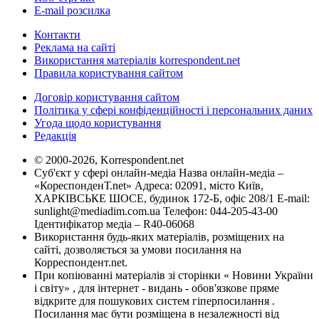
E-mail розсилка
Контакти
Реклама на сайті
Використання матеріалів korrespondent.net
Правила користування сайтом
Договір користування сайтом
Політика у сфері конфіденційності і персональних даних
Угода щодо користування
Редакція
© 2000-2026, Korrespondent.net
Суб'єкт у сфері онлайн-медіа Назва онлайн-медіа –
«КореспонденТ.net» Адреса: 02091, місто Київ,
ХАРКІВСЬКЕ ШОСЕ, будинок 172-Б, офіс 208/1 E-mail:
sunlight@mediadim.com.ua
Телефон: 044-205-43-00
Ідентифікатор медіа – R40-06068
Використання будь-яких матеріалів, розміщених на
сайті, дозволяється за умови посилання на
Корреспондент.net.
При копіюванні матеріалів зі сторінки « Новини України
і світу» , для інтернет - видань - обов'язкове пряме
відкрите для пошукових систем гіперпосилання .
Посилання має бути розміщена в незалежності від