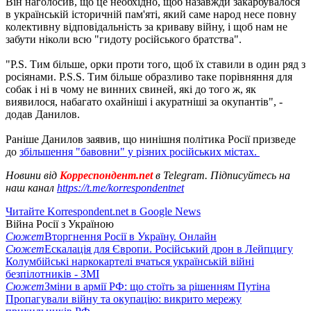
Він наголосив, що це необхідно, щоб назавжди закарбувалося
в українській історичній пам'яті, який саме народ несе повну
колективну відповідальність за криваву війну, і щоб нам не
забути ніколи всю "гидоту російського братства".
"P.S. Тим більше, орки проти того, щоб їх ставили в один ряд з
росіянами. P.S.S. Тим більше образливо таке порівняння для
собак і ні в чому не винних свиней, які до того ж, як
виявилося, набагато охайніші і акуратніші за окупантів", -
додав Данилов.
Раніше Данилов заявив, що нинішня політика Росії призведе
до
збільшення "бавовни" у різних російських містах.
Новини від
Корреспондент.net
в Telegram. Підписуйтесь на
наш канал
https://t.me/korrespondentnet
Читайте Korrespondent.net в Google News
Війна Росії з Україною
Сюжет
Вторгнення Росії в Україну. Онлайн
Сюжет
Ескалація для Європи. Російський дрон в Лейпцигу
Колумбійські наркокартелі вчаться українській війні
безпілотників - ЗМІ
Сюжет
Зміни в армії РФ: що стоїть за рішенням Путіна
Пропагували війну та окупацію: викрито мережу