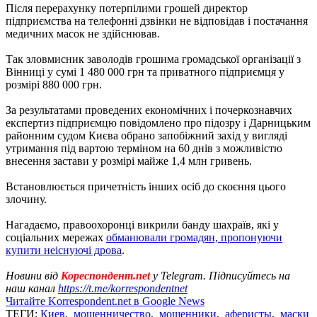
Після перерахунку потерпілими грошей директор
підприємства на телефонні дзвінки не відповідав і постачання
медичних масок не здійснював.
Так зловмисник заволодів грошима громадської організації з
Вінниці у сумі 1 480 000 грн та приватного підприємця у
розмірі 880 000 грн.
За результатами проведених економічних і почеркознавчих
експертиз підприємцю повідомлено про підозру і Дарницьким
районним судом Києва обрано запобіжний захід у вигляді
утримання під вартою терміном на 60 днів з можливістю
внесення застави у розмірі майже 1,4 млн гривень.
Встановлюється причетність інших осіб до скоєння цього
злочину.
Нагадаємо, правоохоронці викрили банду шахраїв, які у
соціальних мережах
обманювали громадян, пропонуючи
купити неіснуючі дрова
.
Новини від
Кореспондент.net
у Telegram. Підписуйтесь на
наш канал
https://t.me/korrespondentnet
Читайте Korrespondent.net в Google News
ТЕГИ:
Киев
,
мошенничество
,
мошенники
,
аферисты
,
маски