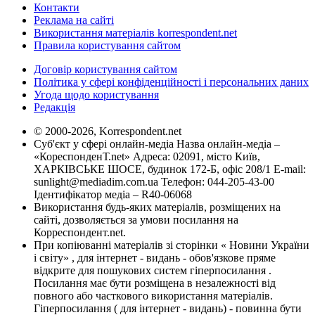
Контакти
Реклама на сайті
Використання матеріалів korrespondent.net
Правила користування сайтом
Договір користування сайтом
Політика у сфері конфіденційності і персональних даних
Угода щодо користування
Редакція
© 2000-2026, Korrespondent.net
Суб'єкт у сфері онлайн-медіа Назва онлайн-медіа –
«КореспонденТ.net» Адреса: 02091, місто Київ,
ХАРКІВСЬКЕ ШОСЕ, будинок 172-Б, офіс 208/1 E-mail:
sunlight@mediadim.com.ua
Телефон: 044-205-43-00
Ідентифікатор медіа – R40-06068
Використання будь-яких матеріалів, розміщених на
сайті, дозволяється за умови посилання на
Корреспондент.net.
При копіюванні матеріалів зі сторінки « Новини України
і світу» , для інтернет - видань - обов'язкове пряме
відкрите для пошукових систем гіперпосилання .
Посилання має бути розміщена в незалежності від
повного або часткового використання матеріалів.
Гіперпосилання ( для інтернет - видань) - повинна бути