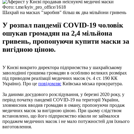
Фото: t.me/kyiv_pro_office/1618
Шахрай на масках "заробив" більш як два мільйони гривень
У розпал пандемії COVID-19 чоловік
ошукав громадян на 2,4 мільйона
гривень, пропонуючи купити маски за
вигідною ціною.
У Києві викрито директора підприємства у шахрайському
заволодінні грошима громадян в особливо великих розмірах
під приводом реалізації медичних масок (ч. 4 ст. 190 КК
України). Про це
повідомляє
Київська міська прокуратура.
За даними досудового розслідування, у березні 2020 року, у
період початку пандемії COVID-19 на території України,
зловмисник вводив громадян в оману, пропонуючи продаж
медичних масок за вигідною ціною. При цьому слідством
встановлено, що його підприємство ніколи не займалося
продажем медичних масок і не мало потужностей для їхнього
виготовлення.