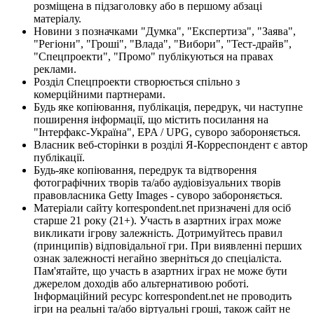
розміщена в підзаголовку або в першому абзаці
матеріалу.
Новини з позначками "Думка", "Експертиза", "Заява",
"Регіони", "Гроші", "Влада", "Вибори", "Тест-драйв",
"Спецпроекти", "Промо" публікуються на правах
реклами.
Розділ Спецпроекти створюється спільно з
комерційними партнерами.
Будь яке копіювання, публікація, передрук, чи наступне
поширення інформації, що містить посилання на
"Інтерфакс-Україна", EPA / UPG, суворо забороняється.
Власник веб-сторінки в розділі Я-Корреспондент є автор
публікації.
Будь-яке копіювання, передрук та відтворення
фотографічних творів та/або аудіовізуальних творів
правовласника Getty Images - суворо забороняється.
Матеріали сайту korrespondent.net призначені для осіб
старше 21 року (21+). Участь в азартних іграх може
викликати ігрову залежність. Дотримуйтесь правил
(принципів) відповідальної гри. При виявленні перших
ознак залежності негайно зверніться до спеціаліста.
Пам'ятайте, що участь в азартних іграх не може бути
джерелом доходів або альтернативою роботі.
Інформаційний ресурс korrespondent.net не проводить
ігри на реальні та/або віртуальні гроші, також сайт не