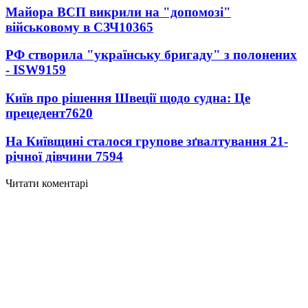
Майора ВСП викрили на "допомозі"
військовому в СЗЧ
10365
РФ створила "українську бригаду" з полонених
- ISW
9159
Київ про рішення Швеції щодо судна: Це
прецедент
7620
На Київщині сталося групове зґвалтування 21-
річної дівчини
7594
Читати коментарі