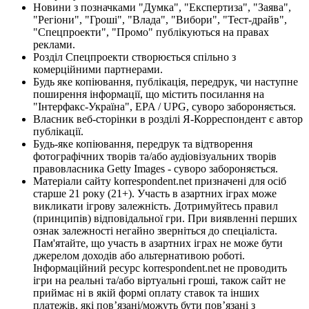
Новини з позначками "Думка", "Експертиза", "Заява",
"Регіони", "Гроші", "Влада", "Вибори", "Тест-драйв",
"Спецпроекти", "Промо" публікуються на правах
реклами.
Розділ Спецпроекти створюється спільно з
комерційними партнерами.
Будь яке копіювання, публікація, передрук, чи наступне
поширення інформації, що містить посилання на
"Інтерфакс-Україна", EPA / UPG, суворо забороняється.
Власник веб-сторінки в розділі Я-Корреспондент є автор
публікації.
Будь-яке копіювання, передрук та відтворення
фотографічних творів та/або аудіовізуальних творів
правовласника Getty Images - суворо забороняється.
Матеріали сайту korrespondent.net призначені для осіб
старше 21 року (21+). Участь в азартних іграх може
викликати ігрову залежність. Дотримуйтесь правил
(принципів) відповідальної гри. При виявленні перших
ознак залежності негайно зверніться до спеціаліста.
Пам'ятайте, що участь в азартних іграх не може бути
джерелом доходів або альтернативою роботі.
Інформаційний ресурс korrespondent.net не проводить
ігри на реальні та/або віртуальні гроші, також сайт не
приймає ні в якій формі оплату ставок та інших
платежів, які пов’язані/можуть бути пов’язані з