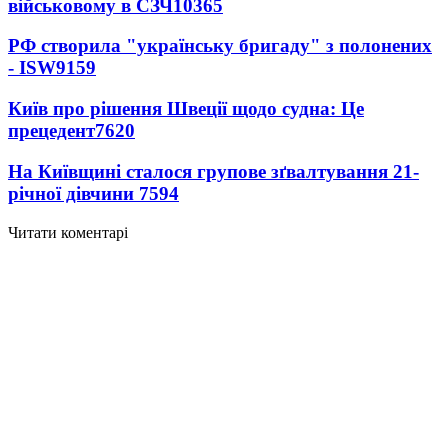
військовому в СЗЧ
10365
РФ створила "українську бригаду" з полонених
- ISW
9159
Київ про рішення Швеції щодо судна: Це
прецедент
7620
На Київщині сталося групове зґвалтування 21-
річної дівчини
7594
Читати коментарі