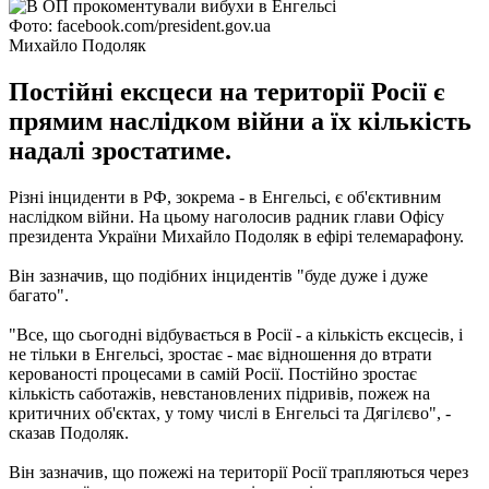
Фото: facebook.com/president.gov.ua
Михайло Подоляк
Постійні ексцеси на території Росії є
прямим наслідком війни а їх кількість
надалі зростатиме.
Різні інциденти в РФ, зокрема - в Енгельсі, є об'єктивним
наслідком війни. На цьому наголосив радник глави Офісу
президента України Михайло Подоляк в ефірі телемарафону.
Він зазначив, що подібних інцидентів "буде дуже і дуже
багато".
"Все, що сьогодні відбувається в Росії - а кількість ексцесів, і
не тільки в Енгельсі, зростає - має відношення до втрати
керованості процесами в самій Росії. Постійно зростає
кількість саботажів, невстановлених підривів, пожеж на
критичних об'єктах, у тому числі в Енгельсі та Дягілєво", -
сказав Подоляк.
Він зазначив, що пожежі на території Росії трапляються через