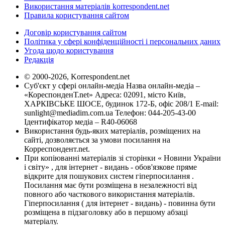
Використання матеріалів korrespondent.net
Правила користування сайтом
Договір користування сайтом
Політика у сфері конфіденційності і персональних даних
Угода щодо користування
Редакція
© 2000-2026, Korrespondent.net
Суб'єкт у сфері онлайн-медіа Назва онлайн-медіа –
«КореспонденТ.net» Адреса: 02091, місто Київ,
ХАРКІВСЬКЕ ШОСЕ, будинок 172-Б, офіс 208/1 E-mail:
sunlight@mediadim.com.ua
Телефон: 044-205-43-00
Ідентифікатор медіа – R40-06068
Використання будь-яких матеріалів, розміщених на
сайті, дозволяється за умови посилання на
Корреспондент.net.
При копіюванні матеріалів зі сторінки « Новини України
і світу» , для інтернет - видань - обов'язкове пряме
відкрите для пошукових систем гіперпосилання .
Посилання має бути розміщена в незалежності від
повного або часткового використання матеріалів.
Гіперпосилання ( для інтернет - видань) - повинна бути
розміщена в підзаголовку або в першому абзаці
матеріалу.