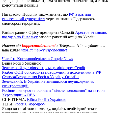
те, що країна не може отримати іноземні запчастини, а також
консультації фахівців.
Нагадаємо, Подоляк також заявив, що
РФ втратила
економічний суверенітет
через визнання її державою-
спонсором тероризму.
Раніше радник Офісу президента Олексій
Арестович заявив,
що удар по Енгельсу
запобіг ракетній атаці по Україні.
Новини від
Корреспондент.net
в Telegram. Підписуйтесь на
наш канал
https://t.me/korrespondentnet
Читайте Korrespondent.net в Google News
Війна Росії з Україною
Зеленський зустрівся з прем'єр-міністром Сербії
Радбез ООН обговорить поводження з полоненими в РФ
Сюжет
Вторгнення Росії в Україну. Онлайн
Зеленський: В Україні не залишилося неушкоджених
електростанцій
Росіяни планують посилити "вільне полювання" на авто на
Херсонщині - ОВА
СПЕЦТЕМА:
Війна Росії з Україною
ТЕГИ:
Россия
,
аэродром
Якщо ви помітили помилку, виділіть необхідний текст і