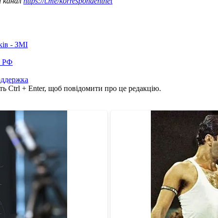
ш канал
https://t.me/korrespondentnet
ків - ЗМІ
в РФ
ддержка
ь Ctrl + Enter, щоб повідомити про це редакцію.