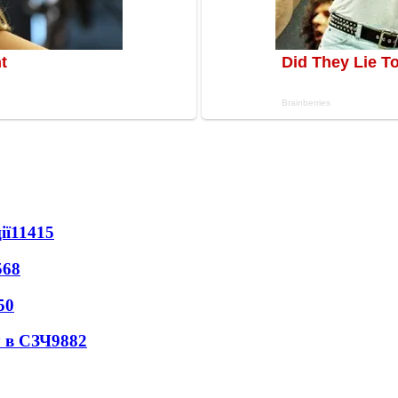
ії
11415
568
50
 в СЗЧ
9882