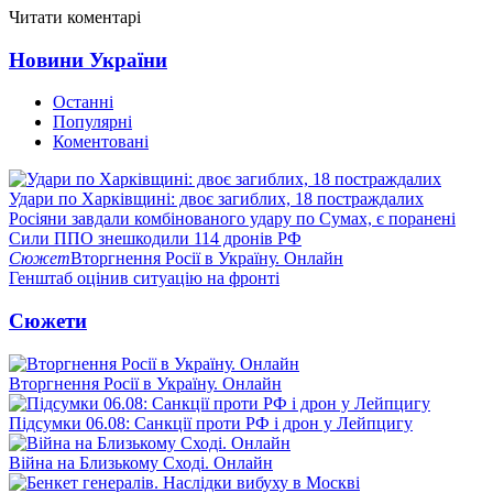
Читати коментарі
Новини України
Останні
Популярні
Коментовані
Удари по Харківщині: двоє загиблих, 18 постраждалих
Росіяни завдали комбінованого удару по Сумах, є поранені
Сили ППО знешкодили 114 дронів РФ
Сюжет
Вторгнення Росії в Україну. Онлайн
Генштаб оцінив ситуацію на фронті
Сюжети
Вторгнення Росії в Україну. Онлайн
Підсумки 06.08: Санкції проти РФ і дрон у Лейпцигу
Війна на Близькому Сході. Онлайн