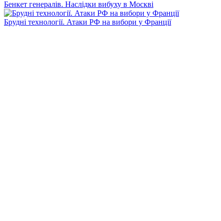
Бенкет генералів. Наслідки вибуху в Москві
Брудні технології. Атаки РФ на вибори у Франції