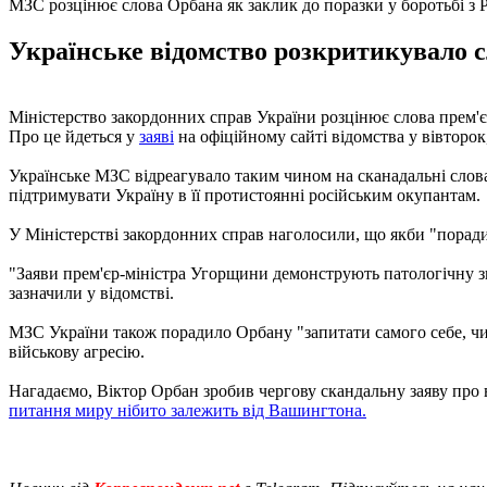
МЗС розцінює слова Орбана як заклик до поразки у боротьбі з
Українське відомство розкритикувало с
Міністерство закордонних справ України розцінює слова прем'
Про це йдеться у
заяві
на офіційному сайті відомства у вівторок,
Українське МЗС відреагувало таким чином на сканадальні слов
підтримувати Україну в її протистоянні російським окупантам.
У Міністерстві закордонних справ наголосили, що якби "поради
"Заяви прем'єр-міністра Угорщини демонструють патологічну знев
зазначили у відомстві.
МЗС України також порадило Орбану "запитати самого себе, чи х
військову агресію.
Нагадаємо, Віктор Орбан зробив чергову скандальну заяву про
питання миру нібито залежить від Вашингтона.