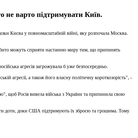
о не варто підтримувати Київ.
азки Києва у повномасштабній війні, яку розпочала Москва.
нібито можуть сприяти настанню миру тим, що припинять
осійська агресія загрожувала б уже безпосередньо.
кій агресії, а також його власну політичну короткозорість", -
ою", щоб Росія вивела війська з України та припинила свою
вати доти, доки США підтримують їх зброєю та грошима. Тому