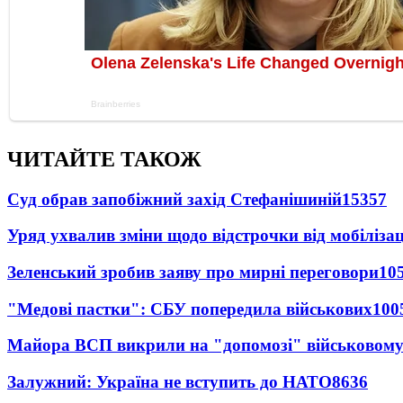
ЧИТАЙТЕ ТАКОЖ
Суд обрав запобіжний захід Стефанішиній
15357
Уряд ухвалив зміни щодо відстрочки від мобілізац
Зеленський зробив заяву про мирні переговори
10
"Медові пастки": СБУ попередила військових
100
Майора ВСП викрили на "допомозі" військовому
Залужний: Україна не вступить до НАТО
8636