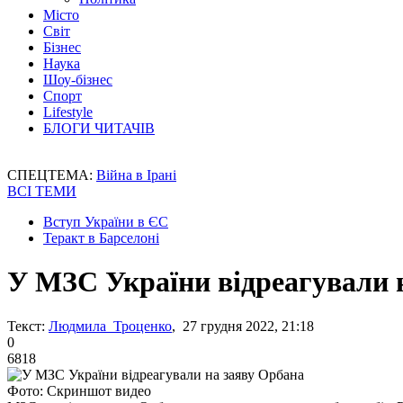
Місто
Світ
Бізнес
Наука
Шоу-бізнес
Спорт
Lifestyle
БЛОГИ ЧИТАЧІВ
СПЕЦТЕМА:
Війна в Ірані
ВСІ ТЕМИ
Вступ України в ЄС
Теракт в Барселоні
У МЗС України відреагували 
Текст:
Людмила Троценко
, 27 грудня 2022, 21:18
0
6818
Фото: Скриншот видео