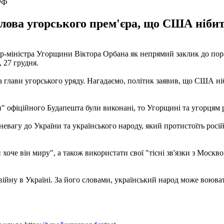
 РФ
лова угорського прем'єра, що США нібит
єр-міністра Угорщини Віктора Орбана як непрямий заклик до пор
 27 грудня.
а глави угорського уряду. Нагадаємо, політик заявив, що США 
" офіційного Будапешта були виконані, то Угорщині та угорцям р
агу до України та українського народу, який протистоїть російсь
оче він миру", а також використати свої "тісні зв'язки з Москв
 війну в Україні. За його словами, український народ може вою