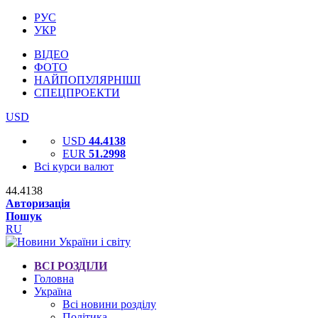
РУС
УКР
ВІДЕО
ФОТО
НАЙПОПУЛЯРНІШІ
СПЕЦПРОЕКТИ
USD
USD
44.4138
EUR
51.2998
Всі курси валют
44.4138
Авторизація
Пошук
RU
ВСІ РОЗДІЛИ
Головна
Україна
Всі новини розділу
Політика