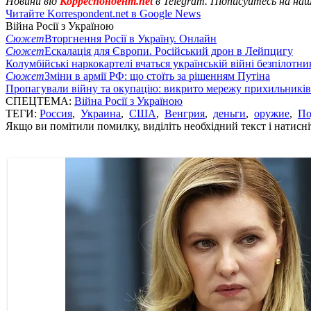
Новини від
Корреспондент.net
в Telegram. Підписуйтесь на на
Читайте Korrespondent.net в Google News
Війна Росії з Україною
Сюжет
Вторгнення Росії в Україну. Онлайн
Сюжет
Ескалація для Європи. Російський дрон в Лейпцигу
Колумбійські наркокартелі вчаться українській війні безпілотни
Сюжет
Зміни в армії РФ: що стоїть за рішенням Путіна
Пропагували війну та окупацію: викрито мережу прихильникі
СПЕЦТЕМА:
Війна Росії з Україною
ТЕГИ:
Россия
,
Украина
,
США
,
Венгрия
,
деньги
,
оружие
,
По
Якщо ви помітили помилку, виділіть необхідний текст і натисніт