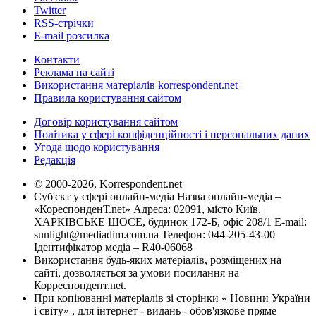
Twitter
RSS-стрічки
E-mail розсилка
Контакти
Реклама на сайті
Використання матеріалів korrespondent.net
Правила користування сайтом
Договір користування сайтом
Політика у сфері конфіденційності і персональних даних
Угода щодо користування
Редакція
© 2000-2026, Korrespondent.net
Суб'єкт у сфері онлайн-медіа Назва онлайн-медіа –
«КореспонденТ.net» Адреса: 02091, місто Київ,
ХАРКІВСЬКЕ ШОСЕ, будинок 172-Б, офіс 208/1 E-mail:
sunlight@mediadim.com.ua
Телефон: 044-205-43-00
Ідентифікатор медіа – R40-06068
Використання будь-яких матеріалів, розміщених на
сайті, дозволяється за умови посилання на
Корреспондент.net.
При копіюванні матеріалів зі сторінки « Новини України
і світу» , для інтернет - видань - обов'язкове пряме