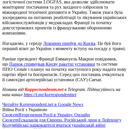
логістичної системи LOGFAS, яка дозволяє здійснювати
моніторинг постачання та рух західного озброєння та
міжнародної технічної допомоги в Україну. Також увага була
зосереджена на питаннях реабілітації та лікування українських
військовослужбовців у медзакладах Франції та початку
довгострокових проектів із французькими оборонними
компаніями.
Нагадаємо, у середу
Лєкорню прибув до Києва
. Це був його
перший візит до України з моменту вступу на посаду у травні.
Раніше президент Франції Еммануель Макрон повідомив,
що
Париж спрямував Києву ракетні установки
та системи
ППО Crotale і планує на початку наступного року надати нову
партію зброї та боєприпасів. Серед цих постачань очікуються
й самохідні артилерійські установки (САУ) Caesar.
Новини від
Корреспондент.net
в Telegram. Підписуйтесь на
наш канал
https://t.me/korrespondentnet
Читайте Korrespondent.net в Google News
Війна Росії з Україною
Сюжет
Вторгнення Росії в Україну. Онлайн
Сюжет
Ескалація для Європи. Російський дрон в Лейпцигу
Колумбійські наркокартелі вчаться українській війні