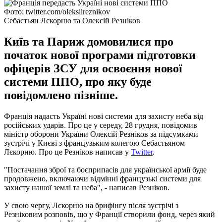
Фото: twitter.com/oleksiireznikov
Себастьян Лєкорню та Олексій Резніков
Київ та Париж домовилися про
початок нової програми підготовки
офіцерів ЗСУ для освоєння нової
системи ППО, про яку буде
повідомлено пізніше.
Франція надасть Україні нові системи для захисту неба від
російських ударів. Про це у середу, 28 грудня, повідомив
міністр оборони України Олексій Резніков за підсумками
зустрічі у Києві з французьким колегою Себастьяном
Лєкорню. Про це Резніков написав у
Twitter
.
"Постачання зброї та боєприпасів для української армії буде
продовжено, включаючи відмінні французькі системи для
захисту нашої землі та неба", - написав Резніков.
У свою чергу, Лєкорню на брифінгу після зустрічі з
Резніковим розповів, що у Франції створили фонд, через який