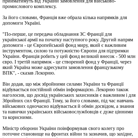
прийматимуть від України замовлення для військово-
промислового комплексу.
За його словами, Франція вже обрала кілька напрямків для
допомоги Україні.
"По-перше, це передача обладнання ЗС Франції для
української армії на початку наступного року. Другий напрям
допомоги - це Європейський фонд миру, який є важливим
інструментом, силою та потужністю Європи для підтримки
України. Франція робить у цей фонд великий внесок - 500 млн
євро. І третій напрямок - це створений фонд у Франції, через
який Україна може адресувати замовлення французькому
ВПК", - сказав Лєкорню.
Він додав, що між збройними силами України та Франції
відбувається постійний обмін інформацією. Лекорню також
наголосив, що досвід українських захисників є важливим і для
Збройних сил Франції. Тому, за його словами, під час навчань
військових одночасно відбувається й обмін досвідом, а знання
та навички українських військовослужбовців є дуже цінними
та корисними.
Міністр оборони України поінформував свого колегу про
поточне становище на фронтах війни та зазначив, що західне,