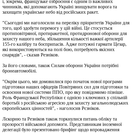
і, зокрема, французьке озброєння є одним із важливих
чинників, які допомагають Україні знищувати ворога та
захищати українське небо від російських ракет.
"Сьогодні ми наголосили на переліку пріоритетів України для
того, щоб здобути перемогу у цій війні. Це стосується
протиповітряної, протиракетної, протидронової оборони для
захисту нашого неба, збільшення кількості важкої артилерії
155-го калібру та боєприпасів. Адже потужні гармати Цезар,
які використовуються на полі бою, потребують якісних
снарядів", - сказав Резніков.
За його словами, також Силам оборони України потрібні
бронеавтомобілі.
"Окрім цього, ми домовилися про початок нової програми
підготовки наших офіцерів Повітряних сил для підготовки та
освоєння нової системи ППО, про яку повідомимо пізніше.
Роль Французької Республіки є однією з ключових у спільній
боротьбі з російською агресією для захисту загальнолюдських
європейських цінностей", - наголосив Рєзніков.
Лєкорню та Резніков також торкнулися питань обліку та
прозорості військової допомоги. Представникам іноземної
делегації було презентовано брифінг щодо впровадження