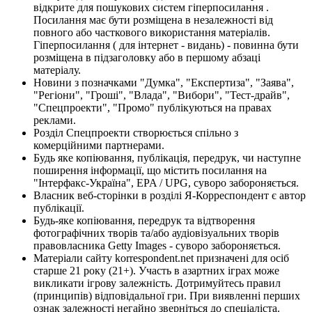
відкрите для пошукових систем гіперпосилання .
Посилання має бути розміщена в незалежності від
повного або часткового використання матеріалів.
Гіперпосилання ( для інтернет - видань) - повинна бути
розміщена в підзаголовку або в першому абзаці
матеріалу.
Новини з позначками "Думка", "Експертиза", "Заява",
"Регіони", "Гроші", "Влада", "Вибори", "Тест-драйв",
"Спецпроекти", "Промо" публікуються на правах
реклами.
Розділ Спецпроекти створюється спільно з
комерційними партнерами.
Будь яке копіювання, публікація, передрук, чи наступне
поширення інформації, що містить посилання на
"Інтерфакс-Україна", EPA / UPG, суворо забороняється.
Власник веб-сторінки в розділі Я-Корреспондент є автор
публікації.
Будь-яке копіювання, передрук та відтворення
фотографічних творів та/або аудіовізуальних творів
правовласника Getty Images - суворо забороняється.
Матеріали сайту korrespondent.net призначені для осіб
старше 21 року (21+). Участь в азартних іграх може
викликати ігрову залежність. Дотримуйтесь правил
(принципів) відповідальної гри. При виявленні перших
ознак залежності негайно зверніться до спеціаліста.