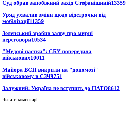
Суд обрав запобіжний захід Стефанішиній
13359
Уряд ухвалив зміни щодо відстрочки від
мобілізації
11359
Зеленський зробив заяву про мирні
переговори
10534
"Медові пастки": СБУ попередила
військових
10011
Майора ВСП викрили на "допомозі"
військовому в СЗЧ
9751
Залужний: Україна не вступить до НАТО
8612
Читати коментарі