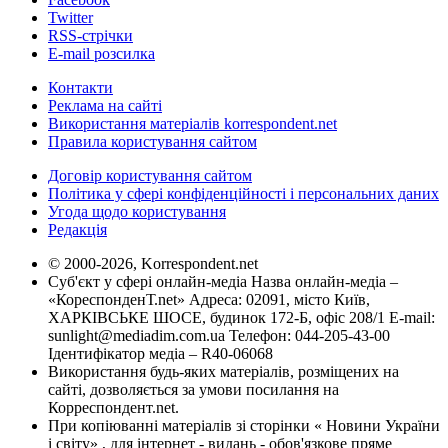
Twitter
RSS-стрічки
E-mail розсилка
Контакти
Реклама на сайті
Використання матеріалів korrespondent.net
Правила користування сайтом
Договір користування сайтом
Політика у сфері конфіденційності і персональних даних
Угода щодо користування
Редакція
© 2000-2026, Korrespondent.net
Суб'єкт у сфері онлайн-медіа Назва онлайн-медіа –
«КореспонденТ.net» Адреса: 02091, місто Київ,
ХАРКІВСЬКЕ ШОСЕ, будинок 172-Б, офіс 208/1 E-mail:
sunlight@mediadim.com.ua
Телефон: 044-205-43-00
Ідентифікатор медіа – R40-06068
Використання будь-яких матеріалів, розміщених на
сайті, дозволяється за умови посилання на
Корреспондент.net.
При копіюванні матеріалів зі сторінки « Новини України
і світу» , для інтернет - видань - обов'язкове пряме