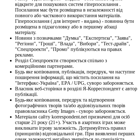
відкрите для пошукових систем гіперпосилання .
Посилання має бути розміщена в незалежності від
повного або часткового використання матеріалів.
Гіперпосилання ( для інтернет - видань) - повинна бути
розміщена в підзаголовку або в першому абзаці
матеріалу.
Новини з позначками "Думка", "Експертиза", "Заява",
"Регіони", "Гроші", "Влада", "Вибори", "Тест-драйв",
"Спецпроекти", "Промо" публікуються на правах
реклами.
Розділ Спецпроекти створюється спільно з
комерційними партнерами.
Будь яке копіювання, публікація, передрук, чи наступне
поширення інформації, що містить посилання на
"Інтерфакс-Україна", EPA / UPG, суворо забороняється.
Власник веб-сторінки в розділі Я-Корреспондент є автор
публікації.
Будь-яке копіювання, передрук та відтворення
фотографічних творів та/або аудіовізуальних творів
правовласника Getty Images - суворо забороняється.
Матеріали сайту korrespondent.net призначені для осіб
старше 21 року (21+). Участь в азартних іграх може
викликати ігрову залежність. Дотримуйтесь правил
(принципів) відповідальної гри. При виявленні перших
ознак залежності негайно зверніться до спеціаліста.