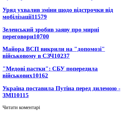
Уряд ухвалив зміни щодо відстрочки від
мобілізації
11579
Зеленський зробив заяву про мирні
переговори
10700
Майора ВСП викрили на "допомозі"
військовому в СЗЧ
10237
"Медові пастки": СБУ попередила
військових
10162
Україна поставила Путіна перед дилемою -
ЗМІ
10115
Читати коментарі