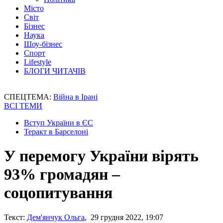
Місто
Світ
Бізнес
Наука
Шоу-бізнес
Спорт
Lifestyle
БЛОГИ ЧИТАЧІВ
СПЕЦТЕМА:
Війна в Ірані
ВСІ ТЕМИ
Вступ України в ЄС
Теракт в Барселоні
У перемогу України вірять
93% громадян –
соцопитування
Текст:
Дем'янчук Ольга
, 29 грудня 2022, 19:07