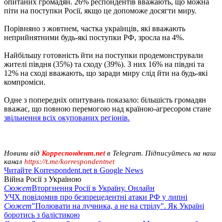
опитаних громадян. 26% респондентів вважають, що можна
піти на поступки Росії, якщо це допоможе досягти миру.
Порівняно з жовтнем, частка українців, які вважають
неприйнятними будь-які поступки РФ, зросла на 4%.
Найбільшу готовність йти на поступки продемонстрували
жителі півдня (35%) та сходу (39%). З них 16% на півдні та
12% на сході вважають, що заради миру слід йти на будь-які
компроміси.
Одне з попередніх опитувань показало: більшість громадян
вважає, що повною перемогою над країною-агресором стане
звільнення всіх окупованих регіонів.
Новини від
Корреспондент.net
в Telegram. Підписуйтесь на наш
канал
https://t.me/korrespondentnet
Читайте Korrespondent.net в Google News
Війна Росії з Україною
Сюжет
Вторгнення Росії в Україну. Онлайн
УЧХ повідомив про безпрецедентні атаки РФ у липні
Сюжет
"Полювати на лучника, а не на стрілу". Як Україні
боротись з балістикою