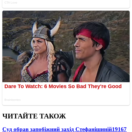
ЧИТАЙТЕ ТАКОЖ
Суд обрав запобіжний захід Стефанішиній
19167