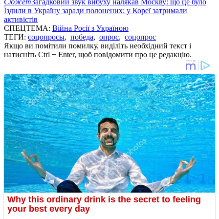
Сюжет
Загадковий звук вибуху налякав Москву: що це було
Їздили в Україну заради полонених: у Кореї затримали
активістів
СПЕЦТЕМА:
Війна Росії з Україною
ТЕГИ:
соцопросы
,
победа
,
опрос
,
соцопрос
Якщо ви помітили помилку, виділіть необхідний текст і
натисніть Ctrl + Enter, щоб повідомити про це редакцію.