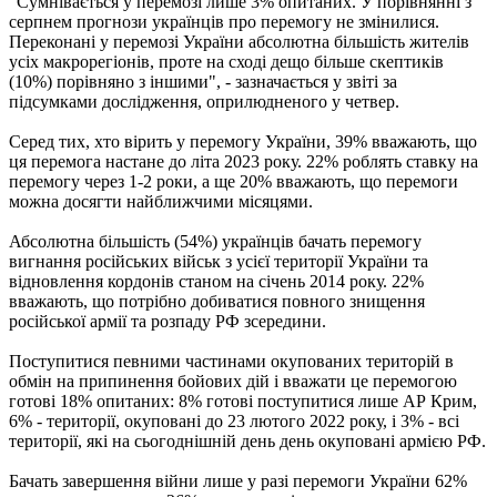
"Сумнівається у перемозі лише 3% опитаних. У порівнянні з
серпнем прогнози українців про перемогу не змінилися.
Переконані у перемозі України абсолютна більшість жителів
усіх макрорегіонів, проте на сході дещо більше скептиків
(10%) порівняно з іншими", - зазначається у звіті за
підсумками дослідження, оприлюдненого у четвер.
Серед тих, хто вірить у перемогу України, 39% вважають, що
ця перемога настане до літа 2023 року. 22% роблять ставку на
перемогу через 1-2 роки, а ще 20% вважають, що перемоги
можна досягти найближчими місяцями.
Абсолютна більшість (54%) українців бачать перемогу
вигнання російських військ з усієї території України та
відновлення кордонів станом на січень 2014 року. 22%
вважають, що потрібно добиватися повного знищення
російської армії та розпаду РФ зсередини.
Поступитися певними частинами окупованих територій в
обмін на припинення бойових дій і вважати це перемогою
готові 18% опитаних: 8% готові поступитися лише АР Крим,
6% - території, окуповані до 23 лютого 2022 року, і 3% - всі
території, які на сьогоднішній день день окуповані армією РФ.
Бачать завершення війни лише у разі перемоги України 62%