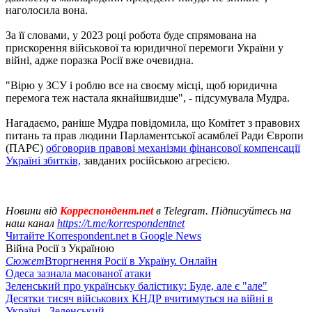
наголосила вона.
За її словами, у 2023 році робота буде спрямована на
прискорення військової та юридичної перемоги України у
війні, адже поразка Росії вже очевидна.
"Вірю у ЗСУ і роблю все на своєму місці, щоб юридична
перемога теж настала якнайшвидше", - підсумувала Мудра.
Нагадаємо, раніше Мудра повідомила, що Комітет з правових
питань та прав людини Парламентської асамблеї Ради Європи
(ПАРЄ)
обговорив правові механізми фінансової компенсації
Україні збитків,
завданих російською агресією.
Новини від
Корреспондент.net
в Telegram. Підписуйтесь на
наш канал
https://t.me/korrespondentnet
Читайте Korrespondent.net в Google News
Війна Росії з Україною
Сюжет
Вторгнення Росії в Україну. Онлайн
Одеса зазнала масованої атаки
Зеленський про українську балістику: Буде, але є "але"
Десятки тисяч військових КНДР вчитимуться на війні в
Україні - Зеленський