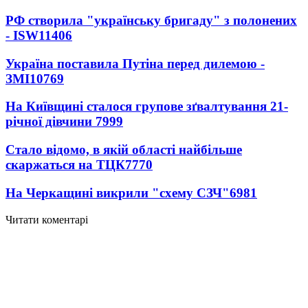
РФ створила "українську бригаду" з полонених
- ISW
11406
Україна поставила Путіна перед дилемою -
ЗМІ
10769
На Київщині сталося групове зґвалтування 21-
річної дівчини
7999
Стало відомо, в якій області найбільше
скаржаться на ТЦК
7770
На Черкащині викрили "схему СЗЧ"
6981
Читати коментарі