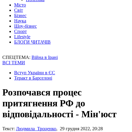
Місто
Світ
Бізнес
Наука
Шоу-бізнес
Спорт
Lifestyle
БЛОГИ ЧИТАЧІВ
СПЕЦТЕМА:
Війна в Ірані
ВСІ ТЕМИ
Вступ України в ЄС
Теракт в Барселоні
Розпочався процес
притягнення РФ до
відповідальності - Мін'юст
Текст:
Людмила Троценко
, 29 грудня 2022, 20:28