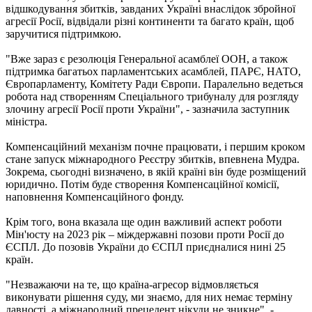
відшкодування збитків, завданих Україні внаслідок збройної
агресії Росії, відвідали різні континенти та багато країн, щоб
заручитися підтримкою.
"Вже зараз є резолюція Генеральної асамблеї ООН, а також
підтримка багатьох парламентських асамблей, ПАРЄ, НАТО,
Європарламенту, Комітету Ради Європи. Паралельно ведеться
робота над створенням Спеціального трибуналу для розгляду
злочину агресії Росії проти України", - зазначила заступник
міністра.
Компенсаційний механізм почне працювати, і першим кроком
стане запуск міжнародного Реєстру збитків, впевнена Мудра.
Зокрема, сьогодні визначено, в якій країні він буде розміщений
юридично. Потім буде створення Компенсаційної комісії,
наповнення Компенсаційного фонду.
Крім того, вона вказала ще один важливий аспект роботи
Мін'юсту на 2023 рік – міждержавні позови проти Росії до
ЄСПЛ. До позовів України до ЄСПЛ приєдналися нині 25
країн.
"Незважаючи на те, що країна-агресор відмовляється
виконувати рішення суду, ми знаємо, для них немає терміну
давності, а міжнародний прецедент нікуди не зникне", -