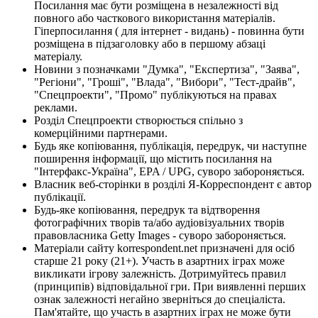
Посилання має бути розміщена в незалежності від
повного або часткового використання матеріалів.
Гіперпосилання ( для інтернет - видань) - повинна бути
розміщена в підзаголовку або в першому абзаці
матеріалу.
Новини з позначками "Думка", "Експертиза", "Заява",
"Регіони", "Гроші", "Влада", "Вибори", "Тест-драйв",
"Спецпроекти", "Промо" публікуються на правах
реклами.
Розділ Спецпроекти створюється спільно з
комерційними партнерами.
Будь яке копіювання, публікація, передрук, чи наступне
поширення інформації, що містить посилання на
"Інтерфакс-Україна", EPA / UPG, суворо забороняється.
Власник веб-сторінки в розділі Я-Корреспондент є автор
публікації.
Будь-яке копіювання, передрук та відтворення
фотографічних творів та/або аудіовізуальних творів
правовласника Getty Images - суворо забороняється.
Матеріали сайту korrespondent.net призначені для осіб
старше 21 року (21+). Участь в азартних іграх може
викликати ігрову залежність. Дотримуйтесь правил
(принципів) відповідальної гри. При виявленні перших
ознак залежності негайно зверніться до спеціаліста.
Пам'ятайте, що участь в азартних іграх не може бути