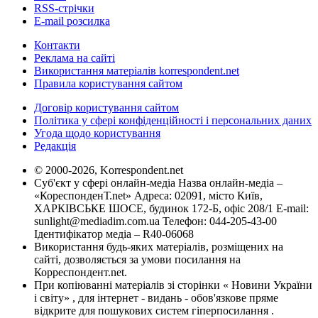
RSS-стрічки
E-mail розсилка
Контакти
Реклама на сайті
Використання матеріалів korrespondent.net
Правила користування сайтом
Договір користування сайтом
Політика у сфері конфіденційності і персональних даних
Угода щодо користування
Редакція
© 2000-2026, Korrespondent.net
Суб'єкт у сфері онлайн-медіа Назва онлайн-медіа –
«КореспонденТ.net» Адреса: 02091, місто Київ,
ХАРКІВСЬКЕ ШОСЕ, будинок 172-Б, офіс 208/1 E-mail:
sunlight@mediadim.com.ua
Телефон: 044-205-43-00
Ідентифікатор медіа – R40-06068
Використання будь-яких матеріалів, розміщених на
сайті, дозволяється за умови посилання на
Корреспондент.net.
При копіюванні матеріалів зі сторінки « Новини України
і світу» , для інтернет - видань - обов'язкове пряме
відкрите для пошукових систем гіперпосилання .