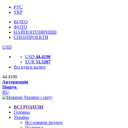
РУС
УКР
ВІДЕО
ФОТО
НАЙПОПУЛЯРНІШІ
СПЕЦПРОЕКТИ
USD
USD
44.4190
EUR
51.3207
Всі курси валют
44.4190
Авторизація
Пошук
RU
ВСІ РОЗДІЛИ
Головна
Україна
Всі новини розділу
Політика