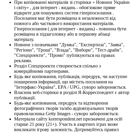
При копіюванні матеріалів зі сторінки « Новини України
і світу» , для інтернет - видань - обов'язкове пряме
відкрите для пошукових систем гіперпосилання .
Посилання має бути розміщена в незалежності від
повного або часткового використання матеріалів.
Гіперпосилання ( для інтернет - видань) - повинна бути
розміщена в підзаголовку або в першому абзаці
матеріалу.
Новини з позначками "Думка", "Експертиза", "Заява",
"Регіони", "Гроші", "Влада", "Вибори", "Тест-драйв",
"Спецпроекти", "Промо" публікуються на правах
реклами.
Розділ Спецпроекти створюється спільно з
комерційними партнерами.
Будь яке копіювання, публікація, передрук, чи наступне
поширення інформації, що містить посилання на
"Інтерфакс-Україна", EPA / UPG, суворо забороняється.
Власник веб-сторінки в розділі Я-Корреспондент є автор
публікації.
Будь-яке копіювання, передрук та відтворення
фотографічних творів та/або аудіовізуальних творів
правовласника Getty Images - суворо забороняється.
Матеріали сайту korrespondent.net призначені для осіб
старше 21 року (21+). Участь в азартних іграх може
викликати ігрову залежність. Дотримуйтесь правил