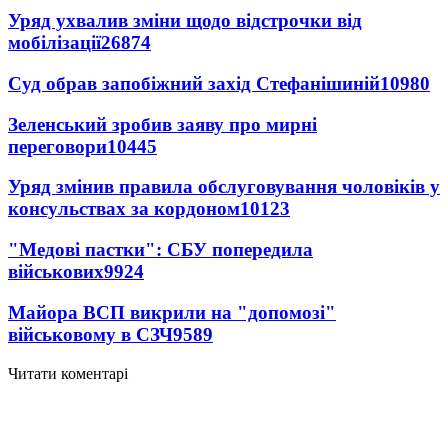
Уряд ухвалив зміни щодо відстрочки від
мобілізації
26874
Суд обрав запобіжний захід Стефанішиній
10980
Зеленський зробив заяву про мирні
переговори
10445
Уряд змінив правила обслуговування чоловіків у
консульствах за кордоном
10123
"Медові пастки": СБУ попередила
військових
9924
Майора ВСП викрили на "допомозі"
військовому в СЗЧ
9589
Читати коментарі