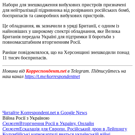
Набори для знешкодження вибухових пристроїв призначені
для нейтралізації підривника від розірваних російських бомб,
боєприпасів та саморобних вибухових пристроїв.
Це обладнання, як зазначили в уряді Британії, є одним із
найновіших у широкому спектрі обладнання, яке Велика
Британія передала Україні для підтримки її боротьби з
повномасштабним вторгненням Росії.
Раніше повідомлялося, що на Херсонщині знешкодили понад
11 тисяч боєприпасів.
Новини від
Корреспондент.net
в Telegram. Підписуйтесь на
наш канал
https://t.me/korrespondentnet
Читайте Korrespondent.net в Google News
Війна Росії з Україною
Сюжет
Вторгнення Росії в Україну. Онлайн
Сюжет
Ескалація для Європи. Російський дрон в Лейпцигу
Колумбійські наркокартелі вчаться українській війні