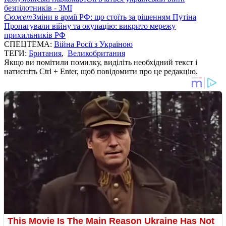
безпілотників - ЗМІ
Сюжет
Зміни в армії РФ: що стоїть за рішенням Путіна
Пропагували війну та окупацію: викрито мережу
прихильників РФ
СПЕЦТЕМА:
Війна Росії з Україною
ТЕГИ:
Британия
,
Великобритания
Якщо ви помітили помилку, виділіть необхідний текст і
натисніть Ctrl + Enter, щоб повідомити про це редакцію.