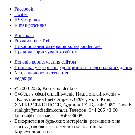
Facebook
Twitter
RSS-стрічки
E-mail розсилка
Контакти
Реклама на сайті
Використання матеріалів korrespondent.net
Правила користування сайтом
Договір користування сайтом
Політика у сфері конфіденційності і персональних даних
Угода щодо користування
Редакція
© 2000-2026, Korrespondent.net
Суб'єкт у сфері онлайн-медіа Назва онлайн-медіа –
«КореспонденТ.net» Адреса: 02091, місто Київ,
ХАРКІВСЬКЕ ШОСЕ, будинок 172-Б, офіс 208/1 E-mail:
sunlight@mediadim.com.ua
Телефон: 044-205-43-00
Ідентифікатор медіа – R40-06068
Використання будь-яких матеріалів, розміщених на
сайті, дозволяється за умови посилання на
Корреспондент.net.