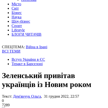
Місто
Світ
Бізнес
Наука
Шоу-бізнес
Спорт
Lifestyle
БЛОГИ ЧИТАЧІВ
СПЕЦТЕМА:
Війна в Ірані
ВСІ ТЕМИ
Вступ України в ЄС
Теракт в Барселоні
Зеленський привітав
українців із Новим роком
Текст:
Дем'янчук Ольга
, 31 грудня 2022, 22:57
0
7289