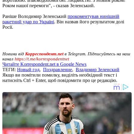
Боротьбою. Взаємодопомогою. Людяністю. З Новим роком!
Роком нашої перемоги", - сказав Зеленський.
Раніше Володимир Зеленський
прокоментував нинішній
ракетний удар по Україні
. Він назвав його результатом долі
Росії.
Новини від
Корреспондент.net
в Telegram. Підписуйтесь на наш
канал
https://t.me/korrespondentnet
Читайте Korrespondent.net в Google News
ТЕГИ:
Новый год
,
Поздравление
,
Владимир Зеленский
Якщо ви помітили помилку, виділіть необхідний текст і
натисніть Ctrl + Enter, щоб повідомити про це редакцію.