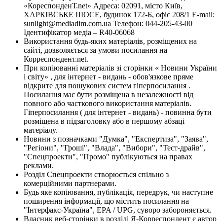
«КореспонденТ.net» Адреса: 02091, місто Київ,
ХАРКІВСЬКЕ ШОСЕ, будинок 172-Б, офіс 208/1 E-mail:
sunlight@mediadim.com.ua
Телефон: 044-205-43-00
Ідентифікатор медіа – R40-06068
Використання будь-яких матеріалів, розміщених на
сайті, дозволяється за умови посилання на
Корреспондент.net.
При копіюванні матеріалів зі сторінки « Новини України
і світу» , для інтернет - видань - обов'язкове пряме
відкрите для пошукових систем гіперпосилання .
Посилання має бути розміщена в незалежності від
повного або часткового використання матеріалів.
Гіперпосилання ( для інтернет - видань) - повинна бути
розміщена в підзаголовку або в першому абзаці
матеріалу.
Новини з позначками "Думка", "Експертиза", "Заява",
"Регіони", "Гроші", "Влада", "Вибори", "Тест-драйв",
"Спецпроекти", "Промо" публікуються на правах
реклами.
Розділ Спецпроекти створюється спільно з
комерційними партнерами.
Будь яке копіювання, публікація, передрук, чи наступне
поширення інформації, що містить посилання на
"Інтерфакс-Україна", EPA / UPG, суворо забороняється.
Власник веб-сторінки в розділі Я-Корреспондент є автор