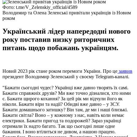
Фото: t.me/V_Zelenskiy_official/4589
Володимир та Олена Зеленські привітали українців із Новим
роком
Український лідер напередодні нового
року поставив низку риторичних
питань щодо побажань українцям.
Новий 2023 рік стане роком перемоги України. Про це
заявив
президент Володимир Зеленський у своєму Telegram-каналі.
"Бажати сьогодні чудес? Українці вже давно творять їх самі.
Бажати справжніх друзів? Ми вже точно дізналися, хто ними
є. Бажати щирого кохання? За цей рік ми відчули його як
ніколи. Бажати віри та надії? Обидві вже давно – у ЗСУ.
Бажати домашнього затишку? Він там, де ми і наші близькі.
Бажати світла? Воно – у кожному з нас, навіть коли немає
електрики. Бажати пригод та подорожей? Зараз українці
отримали їх надто багато. Так що сьогодні лише одне
бажання. І воно втілиться не дивом, а нашою працею.