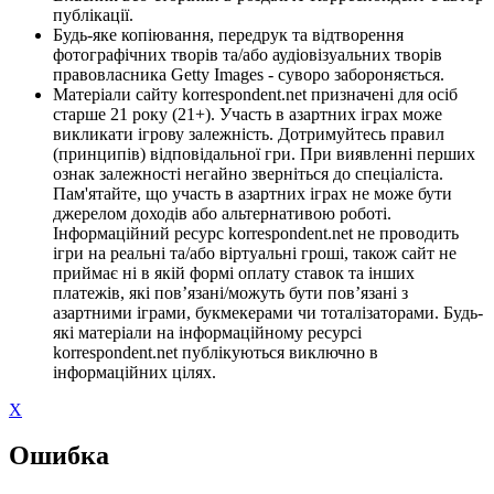
публікації.
Будь-яке копіювання, передрук та відтворення
фотографічних творів та/або аудіовізуальних творів
правовласника Getty Images - суворо забороняється.
Матеріали сайту korrespondent.net призначені для осіб
старше 21 року (21+). Участь в азартних іграх може
викликати ігрову залежність. Дотримуйтесь правил
(принципів) відповідальної гри. При виявленні перших
ознак залежності негайно зверніться до спеціаліста.
Пам'ятайте, що участь в азартних іграх не може бути
джерелом доходів або альтернативою роботі.
Інформаційний ресурс korrespondent.net не проводить
ігри на реальні та/або віртуальні гроші, також сайт не
приймає ні в якій формі оплату ставок та інших
платежів, які пов’язані/можуть бути пов’язані з
азартними іграми, букмекерами чи тоталізаторами. Будь-
які матеріали на інформаційному ресурсі
korrespondent.net публікуються виключно в
інформаційних цілях.
X
Ошибка