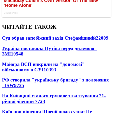
ЧИТАЙТЕ ТАКОЖ
Суд обрав запобіжний захід Стефанішиній
22009
Україна поставила Путіна перед дилемою -
ЗМІ
10548
Майора ВСП викрили на "допомозі"
військовому в СЗЧ
10393
РФ створила "українську бригаду" з полонених
- ISW
9725
На Київщині сталося групове зґвалтування 21-
річної дівчини
7723
Київ про рішення Швеції щодо судна: Це