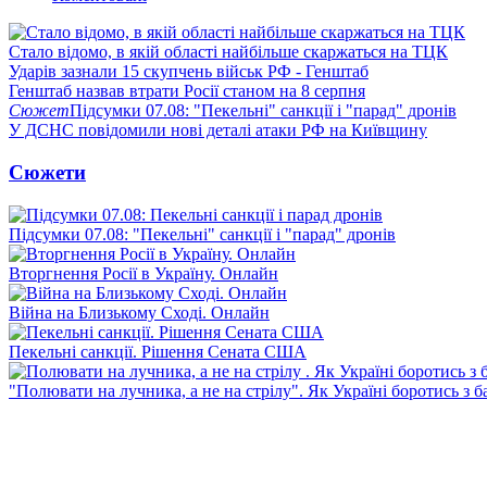
Стало відомо, в якій області найбільше скаржаться на ТЦК
Ударів зазнали 15 скупчень військ РФ - Генштаб
Генштаб назвав втрати Росії станом на 8 серпня
Сюжет
Підсумки 07.08: "Пекельні" санкції і "парад" дронів
У ДСНС повідомили нові деталі атаки РФ на Київщину
Сюжети
Підсумки 07.08: "Пекельні" санкції і "парад" дронів
Вторгнення Росії в Україну. Онлайн
Війна на Близькому Сході. Онлайн
Пекельні санкції. Рішення Сената США
"Полювати на лучника, а не на стрілу". Як Україні боротись з 