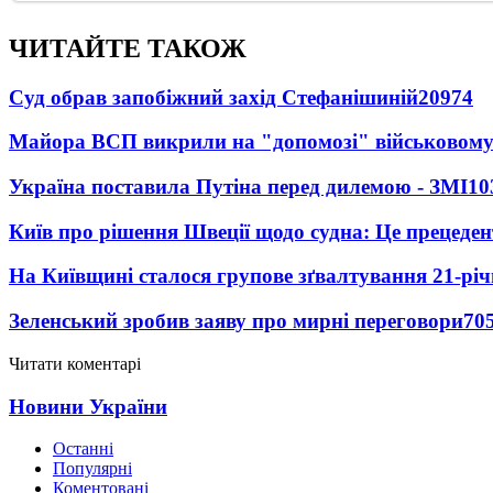
ЧИТАЙТЕ ТАКОЖ
Суд обрав запобіжний захід Стефанішиній
20974
Майора ВСП викрили на "допомозі" військовому
Україна поставила Путіна перед дилемою - ЗМІ
10
Київ про рішення Швеції щодо судна: Це прецеден
На Київщині сталося групове зґвалтування 21-річ
Зеленський зробив заяву про мирні переговори
70
Читати коментарі
Новини України
Останні
Популярні
Коментовані