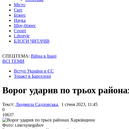
Місто
Світ
Бізнес
Наука
Шоу-бізнес
Спорт
Lifestyle
БЛОГИ ЧИТАЧІВ
СПЕЦТЕМА:
Війна в Ірані
ВСІ ТЕМИ
Вступ України в ЄС
Теракт в Барселоні
Ворог ударив по трьох район
Текст:
Людмила Садловська
, 1 січня 2023, 11:45
0
10637
Фото: t.me/synegubov