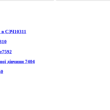
 в СЗЧ
10311
310
т
7592
ної дівчини
7404
50