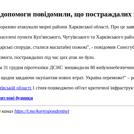
допомоги повідомили, що постраждалих пі
дноразово атакували мирні райони Харківської області. Про це з
населені пункти Куп'янського, Чугуївського та Харківського райо
арські споруди, сталися масштабні пожежі", - повідомив Синєгуб
моги, постраждалих під час цих атак не було.
ом 31 грудня піротехніки ДСНС знешкодили 80 вибухонебезпечни
м, щодня завдаючи окупантам нових втрат. Україна переможе!" –
иївській області
1 січня пошкоджено об'єкт критичної інфраструк
итлові будинки
ш канал
https://t.me/korrespondentnet