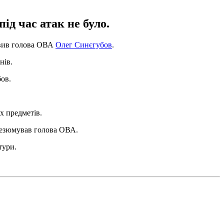
д час атак не було.
аявив голова ОВА
Олег Синєгубов
.
нів.
ов.
х предметів.
 резюмував голова ОВА.
тури.