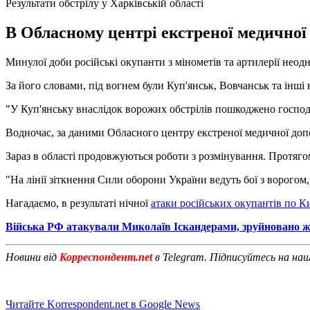
Результати обстрілу у Харківській області
В Обласному центрі екстреної медичної 
Минулої доби російські окупанти з мінометів та артилерії нео
За його словами, під вогнем були Куп'янськ, Вовчанськ та інші 
"У Куп'янську внаслідок ворожих обстрілів пошкоджено господ
Водночас, за даними Обласного центру екстреної медичної допо
Зараз в області продовжуються роботи з розмінування. Протяг
"На лінії зіткнення Сили оборони України ведуть бої з ворого
Нагадаємо, в результаті нічної
атаки російських окупантів по К
Війська РФ атакували Миколаїв Іскандерами, зруйновано ж
Новини від
Корреспондент.net
в Telegram. Підписуйтесь на на
Читайте Korrespondent.net в Google News