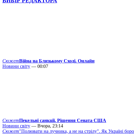
ВИБІР РЕДАКТОРА
Сюжет
Війна на Близькому Сході. Онлайн
Новини світу
— 00:07
Сюжет
Пекельні санкції. Рішення Сената США
Новини світу
— Вчора, 23:14
Сюжет
"Полювати на лучника, а не на стрілу". Як Україні бор