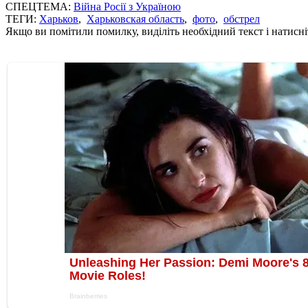
СПЕЦТЕМА:
Війна Росії з Україною
ТЕГИ:
Харьков
,
Харьковская область
,
фото
,
обстрел
Якщо ви помітили помилку, виділіть необхідний текст і натисніт