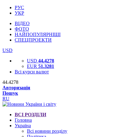
РУС
УКР
ВІДЕО
ФОТО
НАЙПОПУЛЯРНІШІ
СПЕЦПРОЕКТИ
USD
USD
44.4278
EUR
51.3281
Всі курси валют
44.4278
Авторизація
Пошук
RU
ВСІ РОЗДІЛИ
Головна
Україна
Всі новини розділу
Політика