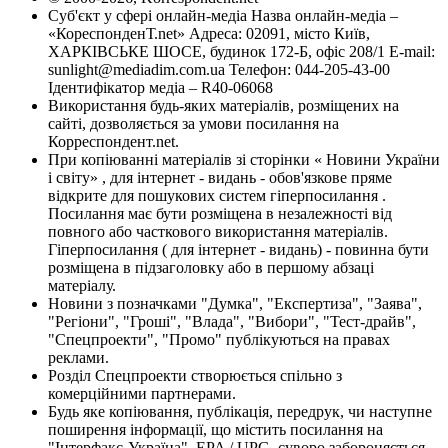
Суб'єкт у сфері онлайн-медіа Назва онлайн-медіа –
«КореспонденТ.net» Адреса: 02091, місто Київ,
ХАРКІВСЬКЕ ШОСЕ, будинок 172-Б, офіс 208/1 E-mail:
sunlight@mediadim.com.ua
Телефон: 044-205-43-00
Ідентифікатор медіа – R40-06068
Використання будь-яких матеріалів, розміщених на
сайті, дозволяється за умови посилання на
Корреспондент.net.
При копіюванні матеріалів зі сторінки « Новини України
і світу» , для інтернет - видань - обов'язкове пряме
відкрите для пошукових систем гіперпосилання .
Посилання має бути розміщена в незалежності від
повного або часткового використання матеріалів.
Гіперпосилання ( для інтернет - видань) - повинна бути
розміщена в підзаголовку або в першому абзаці
матеріалу.
Новини з позначками "Думка", "Експертиза", "Заява",
"Регіони", "Гроші", "Влада", "Вибори", "Тест-драйв",
"Спецпроекти", "Промо" публікуються на правах
реклами.
Розділ Спецпроекти створюється спільно з
комерційними партнерами.
Будь яке копіювання, публікація, передрук, чи наступне
поширення інформації, що містить посилання на
"Інтерфакс-Україна", EPA / UPG, суворо забороняється.