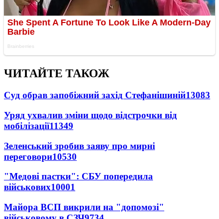
ЧИТАЙТЕ ТАКОЖ
Суд обрав запобіжний захід Стефанішиній
13083
Уряд ухвалив зміни щодо відстрочки від
мобілізації
11349
Зеленський зробив заяву про мирні
переговори
10530
"Медові пастки": СБУ попередила
військових
10001
Майора ВСП викрили на "допомозі"
військовому в СЗЧ
9734