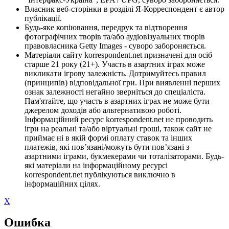
Власник веб-сторінки в розділі Я-Корреспондент є автор
публікації.
Будь-яке копіювання, передрук та відтворення
фотографічних творів та/або аудіовізуальних творів
правовласника Getty Images - суворо забороняється.
Матеріали сайту korrespondent.net призначені для осіб
старше 21 року (21+). Участь в азартних іграх може
викликати ігрову залежність. Дотримуйтесь правил
(принципів) відповідальної гри. При виявленні перших
ознак залежності негайно зверніться до спеціаліста.
Пам'ятайте, що участь в азартних іграх не може бути
джерелом доходів або альтернативою роботі.
Інформаційний ресурс korrespondent.net не проводить
ігри на реальні та/або віртуальні гроші, також сайт не
приймає ні в якій формі оплату ставок та інших
платежів, які пов’язані/можуть бути пов’язані з
азартними іграми, букмекерами чи тоталізаторами. Будь-
які матеріали на інформаційному ресурсі
korrespondent.net публікуються виключно в
інформаційних цілях.
X
Ошибка