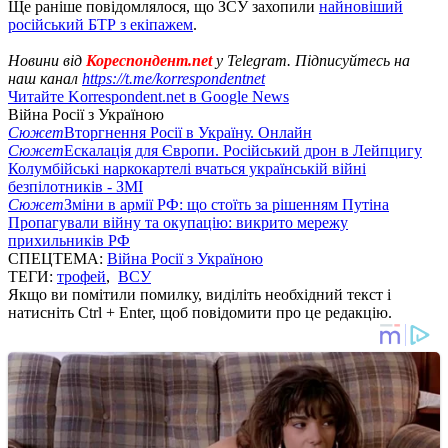
Ще раніше повідомлялося, що ЗСУ захопили
найновіший
російський БТР з екіпажем
.
Новини від
Кореспондент.net
у Telegram. Підписуйтесь на
наш канал
https://t.me/korrespondentnet
Читайте Korrespondent.net в Google News
Війна Росії з Україною
Сюжет
Вторгнення Росії в Україну. Онлайн
Сюжет
Ескалація для Європи. Російський дрон в Лейпцигу
Колумбійські наркокартелі вчаться українській війні
безпілотників - ЗМІ
Сюжет
Зміни в армії РФ: що стоїть за рішенням Путіна
Пропагували війну та окупацію: викрито мережу
прихильників РФ
СПЕЦТЕМА:
Війна Росії з Україною
ТЕГИ:
трофей
,
ВСУ
Якщо ви помітили помилку, виділіть необхідний текст і
натисніть Ctrl + Enter, щоб повідомити про це редакцію.