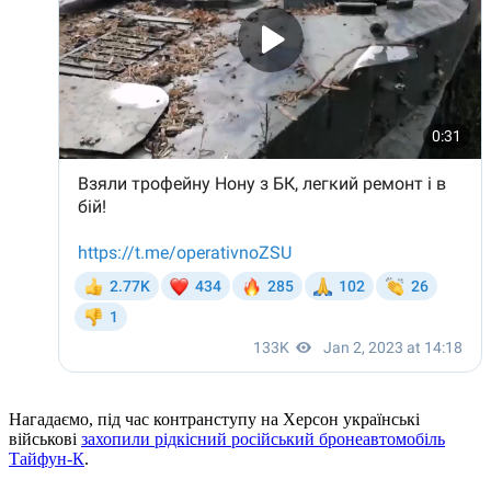
Нагадаємо, під час контранступу на Херсон українські
військові
захопили рідкісний російський бронеавтомобіль
Тайфун-К
.