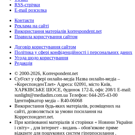
RSS-стрічки
E-mail розсилка
Контакти
Реклама на сайті
Використання матеріалів korrespondent.net
Правила користування сайтом
Договір користування сайтом
Політика у сфері конфіденційності і персональних даних
Угода щодо користування
Редакція
© 2000-2026, Korrespondent.net
Суб'єкт у сфері онлайн-медіа Назва онлайн-медіа –
«КореспонденТ.net» Адреса: 02091, місто Київ,
ХАРКІВСЬКЕ ШОСЕ, будинок 172-Б, офіс 208/1 E-mail:
sunlight@mediadim.com.ua
Телефон: 044-205-43-00
Ідентифікатор медіа – R40-06068
Використання будь-яких матеріалів, розміщених на
сайті, дозволяється за умови посилання на
Корреспондент.net.
При копіюванні матеріалів зі сторінки « Новини України
і світу» , для інтернет - видань - обов'язкове пряме
відкрите для пошукових систем гіперпосилання .