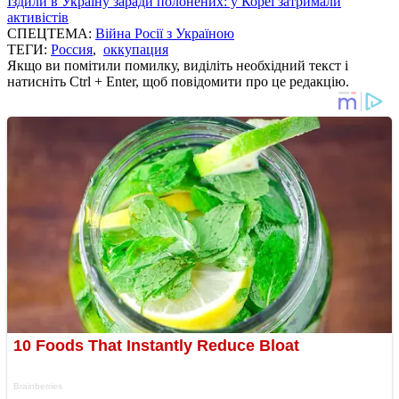
Їздили в Україну заради полонених: у Кореї затримали
активістів
СПЕЦТЕМА:
Війна Росії з Україною
ТЕГИ:
Россия
,
оккупация
Якщо ви помітили помилку, виділіть необхідний текст і
натисніть Ctrl + Enter, щоб повідомити про це редакцію.