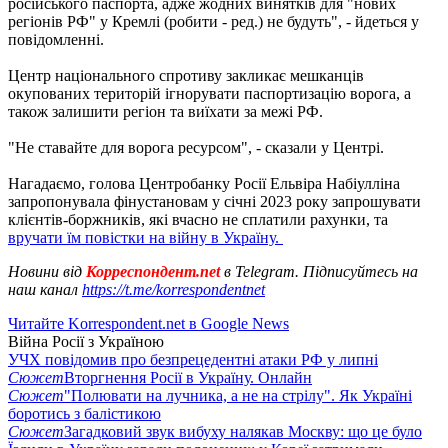
російського паспорта, адже жодних винятків для "нових
регіонів РФ" у Кремлі (робити - ред.) не будуть", - йдеться у
повідомленні.
Центр національного спротиву закликає мешканців
окупованих територій ігнорувати паспортизацію ворога, а
також залишити регіон та виїхати за межі РФ.
"Не ставайте для ворога ресурсом", - сказали у Центрі.
Нагадаємо, голова Центробанку Росії Ельвіра Набіулліна
запропонувала фінустановам у січні 2023 року запрошувати
клієнтів-боржників, які вчасно не сплатили рахунки, та
вручати їм повістки на війну в Україну.
Новини від
Корреспондент.net
в Telegram. Підписуйтесь на
наш канал
https://t.me/korrespondentnet
Читайте Korrespondent.net в Google News
Війна Росії з Україною
УЧХ повідомив про безпрецедентні атаки РФ у липні
Сюжет
Вторгнення Росії в Україну. Онлайн
Сюжет
"Полювати на лучника, а не на стрілу". Як Україні
боротись з балістикою
Сюжет
Загадковий звук вибуху налякав Москву: що це було