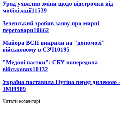
Уряд ухвалив зміни щодо відстрочки від
мобілізації
11539
Зеленський зробив заяву про мирні
переговори
10662
Майора ВСП викрили на "допомозі"
військовому в СЗЧ
10195
"Медові пастки": СБУ попередила
військових
10132
Україна поставила Путіна перед дилемою -
ЗМІ
9989
Читати коментарі