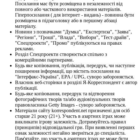
Посилання має бути розміщена в незалежності від
повного або часткового використання матеріалів.
Гіперпосилання ( для інтернет - видань) - повинна бути
розміщена в підзаголовку або в першому абзаці
матеріалу.
Новини з позначками "Думка", "Експертиза", "Заява",
"Регіони", "Гроші", "Влада", "Вибори", "Тест-драйв",
"Спецпроекти", "Промо" публікуються на правах
реклами.
Розділ Спецпроекти створюється спільно з
комерційними партнерами.
Будь яке копіювання, публікація, передрук, чи наступне
поширення інформації, що містить посилання на
"Інтерфакс-Україна", EPA / UPG, суворо забороняється.
Власник веб-сторінки в розділі Я-Корреспондент є автор
публікації.
Будь-яке копіювання, передрук та відтворення
фотографічних творів та/або аудіовізуальних творів
правовласника Getty Images - суворо забороняється.
Матеріали сайту korrespondent.net призначені для осіб
старше 21 року (21+). Участь в азартних іграх може
викликати ігрову залежність. Дотримуйтесь правил
(принципів) відповідальної гри. При виявленні перших
ознак залежності негайно зверніться до спеціаліста.
Пам'ятайте, що участь в азартних іграх не може бути