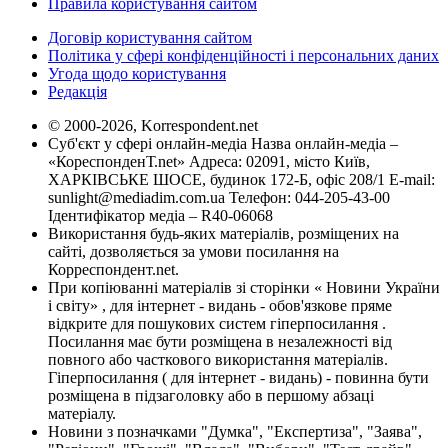
Правила користування сайтом
Договір користування сайтом
Політика у сфері конфіденційності і персональних даних
Угода щодо користування
Редакція
© 2000-2026, Korrespondent.net
Суб'єкт у сфері онлайн-медіа Назва онлайн-медіа –
«КореспонденТ.net» Адреса: 02091, місто Київ,
ХАРКІВСЬКЕ ШОСЕ, будинок 172-Б, офіс 208/1 E-mail:
sunlight@mediadim.com.ua
Телефон: 044-205-43-00
Ідентифікатор медіа – R40-06068
Використання будь-яких матеріалів, розміщених на
сайті, дозволяється за умови посилання на
Корреспондент.net.
При копіюванні матеріалів зі сторінки « Новини України
і світу» , для інтернет - видань - обов'язкове пряме
відкрите для пошукових систем гіперпосилання .
Посилання має бути розміщена в незалежності від
повного або часткового використання матеріалів.
Гіперпосилання ( для інтернет - видань) - повинна бути
розміщена в підзаголовку або в першому абзаці
матеріалу.
Новини з позначками "Думка", "Експертиза", "Заява",