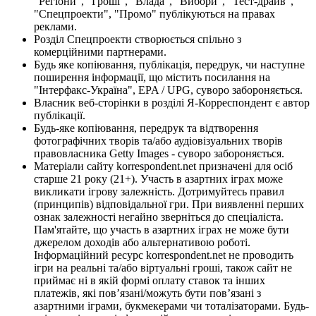
"Регіони", "Гроші", "Влада", "Вибори", "Тест-драйв",
"Спецпроекти", "Промо" публікуються на правах
реклами.
Розділ Спецпроекти створюється спільно з
комерційними партнерами.
Будь яке копіювання, публікація, передрук, чи наступне
поширення інформації, що містить посилання на
"Інтерфакс-Україна", EPA / UPG, суворо забороняється.
Власник веб-сторінки в розділі Я-Корреспондент є автор
публікації.
Будь-яке копіювання, передрук та відтворення
фотографічних творів та/або аудіовізуальних творів
правовласника Getty Images - суворо забороняється.
Матеріали сайту korrespondent.net призначені для осіб
старше 21 року (21+). Участь в азартних іграх може
викликати ігрову залежність. Дотримуйтесь правил
(принципів) відповідальної гри. При виявленні перших
ознак залежності негайно зверніться до спеціаліста.
Пам'ятайте, що участь в азартних іграх не може бути
джерелом доходів або альтернативою роботі.
Інформаційний ресурс korrespondent.net не проводить
ігри на реальні та/або віртуальні гроші, також сайт не
приймає ні в якій формі оплату ставок та інших
платежів, які пов’язані/можуть бути пов’язані з
азартними іграми, букмекерами чи тоталізаторами. Будь-