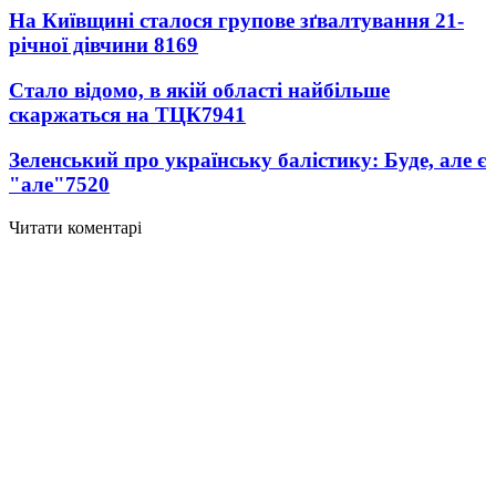
На Київщині сталося групове зґвалтування 21-
річної дівчини
8169
Стало відомо, в якій області найбільше
скаржаться на ТЦК
7941
Зеленський про українську балістику: Буде, але є
"але"
7520
Читати коментарі