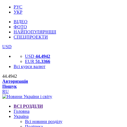
РУС
УКР
ВІДЕО
ФОТО
НАЙПОПУЛЯРНІШІ
СПЕЦПРОЕКТИ
USD
USD
44.4942
EUR
51.3366
Всі курси валют
44.4942
Авторизація
Пошук
RU
ВСІ РОЗДІЛИ
Головна
Україна
Всі новини розділу
Політика