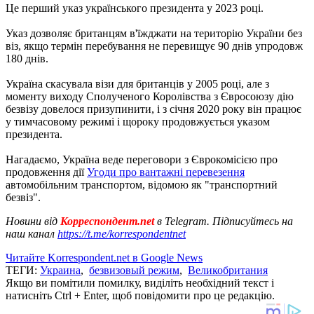
Це перший указ українського президента у 2023 році.
Указ дозволяє британцям в'їжджати на територію України без
віз, якщо термін перебування не перевищує 90 днів упродовж
180 днів.
Україна скасувала візи для британців у 2005 році, але з
моменту виходу Сполученого Королівства з Євросоюзу дію
безвізу довелося призупинити, і з січня 2020 року він працює
у тимчасовому режимі і щороку продовжується указом
президента.
Нагадаємо, Україна веде переговори з Єврокомісією про
продовження дії
Угоди про вантажні перевезення
автомобільним транспортом, відомою як "транспортний
безвіз".
Новини від
Корреспондент.net
в Telegram. Підписуйтесь на
наш канал
https://t.me/korrespondentnet
Читайте Korrespondent.net в Google News
ТЕГИ:
Украина
,
безвизовый режим
,
Великобритания
Якщо ви помітили помилку, виділіть необхідний текст і
натисніть Ctrl + Enter, щоб повідомити про це редакцію.