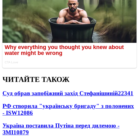
ЧИТАЙТЕ ТАКОЖ
Суд обрав запобіжний захід Стефанішиній
22341
РФ створила "українську бригаду" з полонених
- ISW
12086
Україна поставила Путіна перед дилемою -
ЗМІ
10879