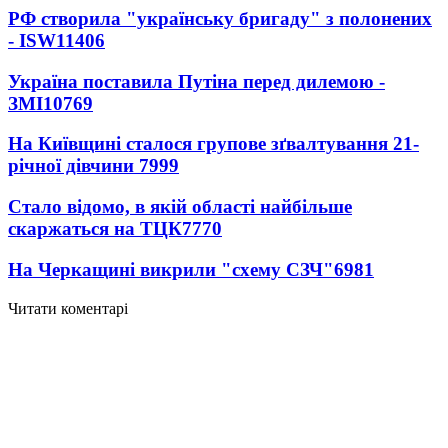
РФ створила "українську бригаду" з полонених
- ISW
11406
Україна поставила Путіна перед дилемою -
ЗМІ
10769
На Київщині сталося групове зґвалтування 21-
річної дівчини
7999
Стало відомо, в якій області найбільше
скаржаться на ТЦК
7770
На Черкащині викрили "схему СЗЧ"
6981
Читати коментарі