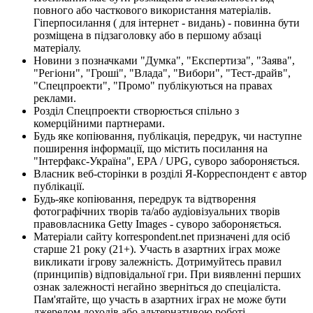
повного або часткового використання матеріалів.
Гіперпосилання ( для інтернет - видань) - повинна бути
розміщена в підзаголовку або в першому абзаці
матеріалу.
Новини з позначками "Думка", "Експертиза", "Заява",
"Регіони", "Гроші", "Влада", "Вибори", "Тест-драйв",
"Спецпроекти", "Промо" публікуються на правах
реклами.
Розділ Спецпроекти створюється спільно з
комерційними партнерами.
Будь яке копіювання, публікація, передрук, чи наступне
поширення інформації, що містить посилання на
"Інтерфакс-Україна", EPA / UPG, суворо забороняється.
Власник веб-сторінки в розділі Я-Корреспондент є автор
публікації.
Будь-яке копіювання, передрук та відтворення
фотографічних творів та/або аудіовізуальних творів
правовласника Getty Images - суворо забороняється.
Матеріали сайту korrespondent.net призначені для осіб
старше 21 року (21+). Участь в азартних іграх може
викликати ігрову залежність. Дотримуйтесь правил
(принципів) відповідальної гри. При виявленні перших
ознак залежності негайно зверніться до спеціаліста.
Пам'ятайте, що участь в азартних іграх не може бути
джерелом доходів або альтернативою роботі.