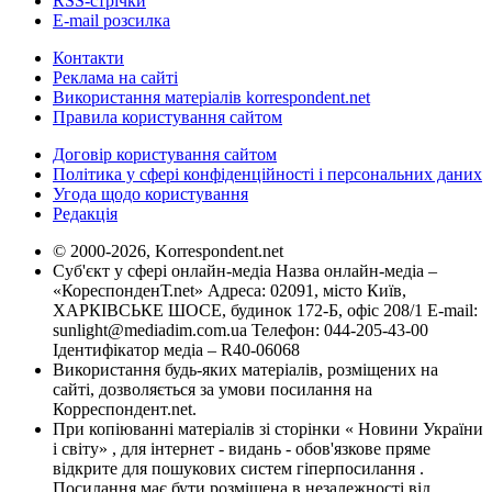
RSS-стрічки
E-mail розсилка
Контакти
Реклама на сайті
Використання матеріалів korrespondent.net
Правила користування сайтом
Договір користування сайтом
Політика у сфері конфіденційності і персональних даних
Угода щодо користування
Редакція
© 2000-2026, Korrespondent.net
Суб'єкт у сфері онлайн-медіа Назва онлайн-медіа –
«КореспонденТ.net» Адреса: 02091, місто Київ,
ХАРКІВСЬКЕ ШОСЕ, будинок 172-Б, офіс 208/1 E-mail:
sunlight@mediadim.com.ua
Телефон: 044-205-43-00
Ідентифікатор медіа – R40-06068
Використання будь-яких матеріалів, розміщених на
сайті, дозволяється за умови посилання на
Корреспондент.net.
При копіюванні матеріалів зі сторінки « Новини України
і світу» , для інтернет - видань - обов'язкове пряме
відкрите для пошукових систем гіперпосилання .
Посилання має бути розміщена в незалежності від