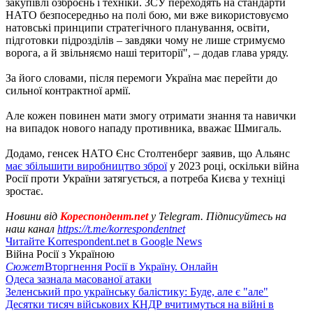
закупівлі озброєнь і техніки. ЗСУ переходять на стандарти
НАТО безпосередньо на полі бою, ми вже використовуємо
натовські принципи стратегічного планування, освіти,
підготовки підрозділів – завдяки чому не лише стримуємо
ворога, а й звільняємо наші території", – додав глава уряду.
За його словами, після перемоги Україна має перейти до
сильної контрактної армії.
Але кожен повинен мати змогу отримати знання та навички
на випадок нового нападу противника, вважає Шмигаль.
Додамо, генсек НАТО Єнс Столтенберг заявив, що Альянс
має збільшити виробництво зброї
у 2023 році, оскільки війна
Росії проти України затягується, а потреба Києва у техніці
зростає.
Новини від
Кореспондент.net
у Telegram. Підписуйтесь на
наш канал
https://t.me/korrespondentnet
Читайте Korrespondent.net в Google News
Війна Росії з Україною
Сюжет
Вторгнення Росії в Україну. Онлайн
Одеса зазнала масованої атаки
Зеленський про українську балістику: Буде, але є "але"
Десятки тисяч військових КНДР вчитимуться на війні в