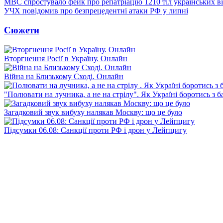
МВС спростувало фейк про репатріацію 1210 тіл українських в
УЧХ повідомив про безпрецедентні атаки РФ у липні
Сюжети
Вторгнення Росії в Україну. Онлайн
Війна на Близькому Сході. Онлайн
"Полювати на лучника, а не на стрілу". Як Україні боротись з 
Загадковий звук вибуху налякав Москву: що це було
Підсумки 06.08: Санкції проти РФ і дрон у Лейпцигу