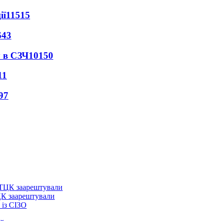
ії
11515
643
 в СЗЧ
10150
11
97
ЦК заарештували
із СІЗО