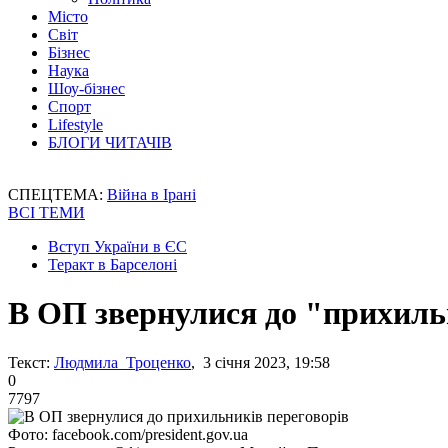
Місто
Світ
Бізнес
Наука
Шоу-бізнес
Спорт
Lifestyle
БЛОГИ ЧИТАЧІВ
СПЕЦТЕМА:
Війна в Ірані
ВСІ ТЕМИ
Вступ України в ЄС
Теракт в Барселоні
В ОП звернулися до "прихиль
Текст:
Людмила Троценко
, 3 січня 2023, 19:58
0
7797
Фото: facebook.com/president.gov.ua