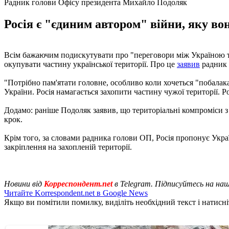
Радник голови Офісу президента Михайло Подоляк
Росія є "єдиним автором" війни, яку во
Всім бажаючим подискутувати про "переговори між Україною та Р
окупувати частину української території. Про це
заявив
радник 
"Потрібно пам'ятати головне, особливо коли хочеться "побалака
України. Росія намагається захопити частину чужої території. Р
Додамо: раніше Подоляк заявив, що територіальні компроміси з
крок.
Крім того, за словами радника голови ОП, Росія пропонує Укра
закріплення на захопленій території.
Новини від
Корреспондент.net
в Telegram. Підписуйтесь на на
Читайте Korrespondent.net в Google News
Якщо ви помітили помилку, виділіть необхідний текст і натисніт