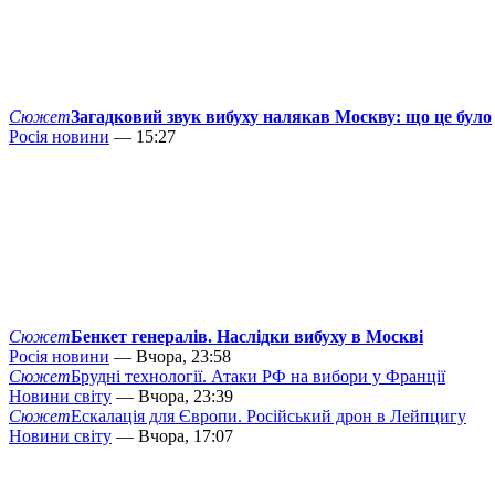
Сюжет
Загадковий звук вибуху налякав Москву: що це було
Росія новини
— 15:27
Сюжет
Бенкет генералів. Наслідки вибуху в Москві
Росія новини
— Вчора, 23:58
Сюжет
Брудні технології. Атаки РФ на вибори у Франції
Новини світу
— Вчора, 23:39
Сюжет
Ескалація для Європи. Російський дрон в Лейпцигу
Новини світу
— Вчора, 17:07