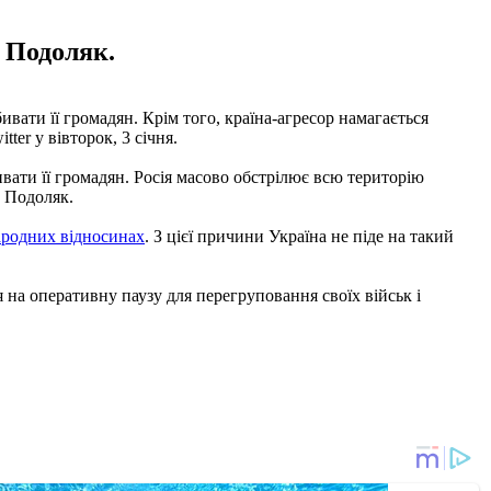
о Подоляк.
вати її громадян. Крім того, країна-агресор намагається
er у вівторок, 3 січня.
вати її громадян. Росія масово обстрілює всю територію
в Подоляк.
ародних відносинах
. З цієї причини Україна не піде на такий
я на оперативну паузу для перегруповання своїх військ і