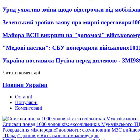
Уряд ухвалив зміни щодо відстрочки від мобілізац
Зеленський зробив заяву про мирні переговори
10
Майора ВСП викрили на "допомозі" військовому
"Медові пастки": СБУ попередила військових
101
Україна поставила Путіна перед дилемою - ЗМІ
98
Читати коментарі
Новини України
Останні
Популярні
Коментовані
Списали понад 1000 чоловіків: ексочільників Мукачівського Т
Розкрадання міжнародної допомоги: ексчиновник МЗС вийшов 
"Парад" дронів у Ялті: названо можливу ціль