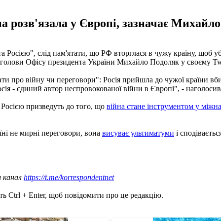
на розв'язала у Європі, зазначає Михайл
осією", слід пам'ятати, що РФ вторглася в чужу країну, щоб уби
голови Офісу президента України Михайло Подоляк у своєму Twitt
ти про війну чи переговори": Росія прийшла до чужої країни вби
осія - єдиний автор неспровокованої війни в Європі", - наголоси
 Росією призведуть до того, що
війна стане інструментом у міжн
їні не мирні переговори, вона
висуває ультиматуми
і сподіваєтьс
ш канал
https://t.me/korrespondentnet
ь Ctrl + Enter, щоб повідомити про це редакцію.