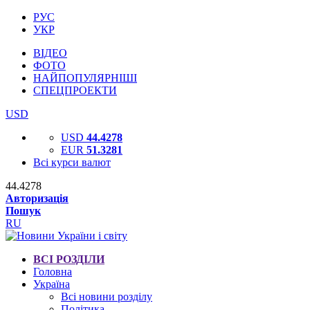
РУС
УКР
ВІДЕО
ФОТО
НАЙПОПУЛЯРНІШІ
СПЕЦПРОЕКТИ
USD
USD
44.4278
EUR
51.3281
Всі курси валют
44.4278
Авторизація
Пошук
RU
ВСІ РОЗДІЛИ
Головна
Україна
Всі новини розділу
Політика