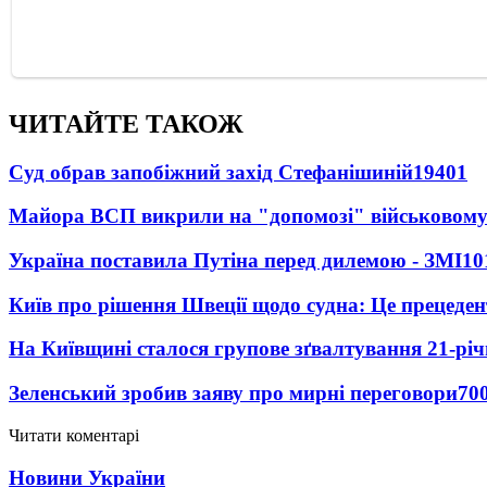
ЧИТАЙТЕ ТАКОЖ
Суд обрав запобіжний захід Стефанішиній
19401
Майора ВСП викрили на "допомозі" військовому
Україна поставила Путіна перед дилемою - ЗМІ
10
Київ про рішення Швеції щодо судна: Це прецеден
На Київщині сталося групове зґвалтування 21-річ
Зеленський зробив заяву про мирні переговори
70
Читати коментарі
Новини України