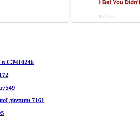
 в СЗЧ
10246
172
т
7549
ної дівчини
7161
05