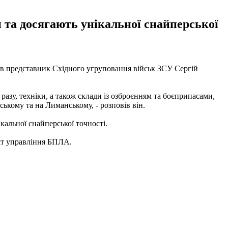
та досягають унікальної снайперської
ив представник Східного угруповання військ ЗСУ Сергій
 разу, техніки, а також склади із озброєнням та боєприпасами,
ькому та на Лиманському, - розповів він.
альної снайперської точності.
кт управління БПЛА.