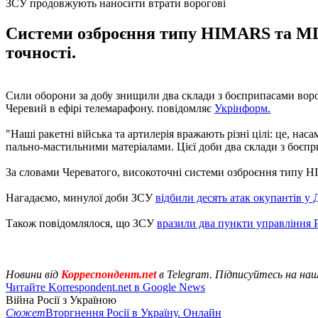
ЗСУ продовжують наносити втрати ворогові
Системи озброєння типу HIMARS та MLR
точності.
Сили оборони за добу знищили два склади з боєприпасами вор
Черевий в ефірі телемарафону. повідомляє
Укрінформ.
"Наші ракетні війська та артилерія вражають різні цілі: це, нас
пально-мастильними матеріалами. Цієї доби два склади з боєпр
За словами Череватого, високоточні системи озброєння типу H
Нагадаємо, минулої доби ЗСУ
відбили десять атак окупантів у 
Також повідомлялося, що ЗСУ
вразили два пункти управління 
Новини від
Корреспондент.net
в Telegram. Підписуйтесь на на
Читайте Korrespondent.net в Google News
Війна Росії з Україною
Сюжет
Вторгнення Росії в Україну. Онлайн