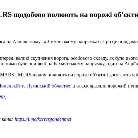
S щодобово полюють на ворожі об'єкти 
ога на Авдіївському та Лиманському напрямках. Про це повідом
амперед, великі скупчення ворога, особового складу, як було цього
ипасами були знищені на Бахмутському напрямку, один на Авдіївс
IMARS і MLRS щодня полюють на ворожі об'єкти і досягають унік
Донецькій та Луганській областях
, а також вразили ворожий пун
РФ.
ш канал
https://t.me/korrespondentnet