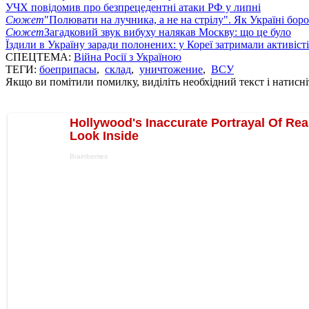
УЧХ повідомив про безпрецедентні атаки РФ у липні
Сюжет
"Полювати на лучника, а не на стрілу". Як Україні бор
Сюжет
Загадковий звук вибуху налякав Москву: що це було
Їздили в Україну заради полонених: у Кореї затримали активіст
СПЕЦТЕМА:
Війна Росії з Україною
ТЕГИ:
боеприпасы
,
склад
,
уничтожение
,
ВСУ
Якщо ви помітили помилку, виділіть необхідний текст і натисніт