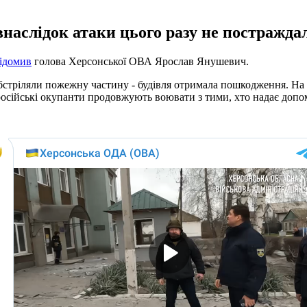
внаслідок атаки цього разу не постражда
ідомив
голова Херсонської ОВА Ярослав Янушевич.
обстріляли пожежну частину - будівля отримала пошкодження. На
і російські окупанти продовжують воювати з тими, хто надає до