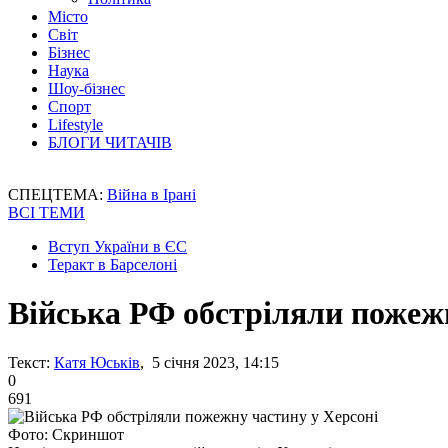
Місто
Світ
Бізнес
Наука
Шоу-бізнес
Спорт
Lifestyle
БЛОГИ ЧИТАЧІВ
СПЕЦТЕМА:
Війна в Ірані
ВСІ ТЕМИ
Вступ України в ЄС
Теракт в Барселоні
Війська РФ обстріляли пожежн
Текст:
Катя Юськів
, 5 січня 2023, 14:15
0
691
Фото: Скриншот