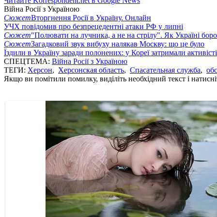
Читайте Korrespondent.net в Google News
Війна Росії з Україною
Сюжет
Вторгнення Росії в Україну. Онлайн
УЧХ повідомив про безпрецедентні атаки РФ у липні
Сюжет
"Полювати на лучника, а не на стрілу". Як Україні бор
Сюжет
Загадковий звук вибуху налякав Москву: що це було
Їздили в Україну заради полонених: у Кореї затримали активіст
СПЕЦТЕМА:
Війна Росії з Україною
ТЕГИ:
Херсон
,
Херсонская область
,
Спасательная служба
,
об
Якщо ви помітили помилку, виділіть необхідний текст і натисніт