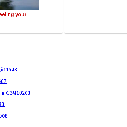
ії
11543
667
 в СЗЧ
10203
33
008