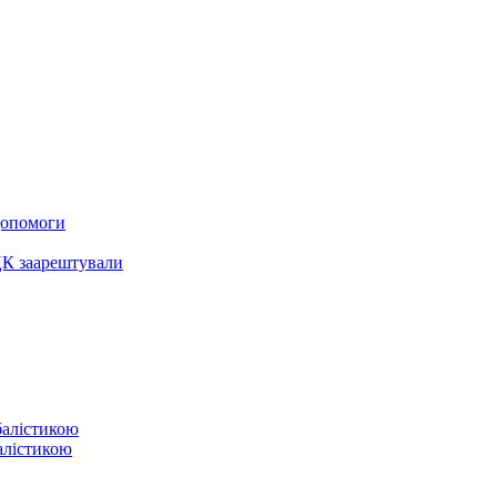
 допомоги
ЦК заарештували
балістикою