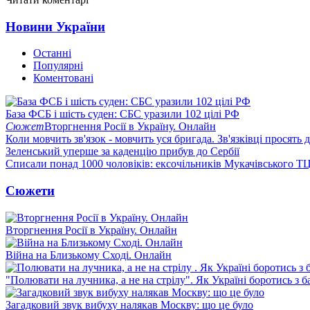
Новини України
Останні
Популярні
Коментовані
База ФСБ і шість суден: СБС уразили 102 цілі РФ
Сюжет
Вторгнення Росії в Україну. Онлайн
Коли мовчить зв'язок - мовчить уся бригада. Зв'язківці просять
Зеленський уперше за каденцію прибув до Сербії
Списали понад 1000 чоловіків: ексочільників Мукачівського Т
Сюжети
Вторгнення Росії в Україну. Онлайн
Війна на Близькому Сході. Онлайн
"Полювати на лучника, а не на стрілу". Як Україні боротись з 
Загадковий звук вибуху налякав Москву: що це було