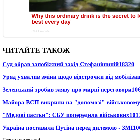
ЧИТАЙТЕ ТАКОЖ
Суд обрав запобіжний захід Стефанішиній
18320
Уряд ухвалив зміни щодо відстрочки від мобілізац
Зеленський зробив заяву про мирні переговори
10
Майора ВСП викрили на "допомозі" військовому
"Медові пастки": СБУ попередила військових
101
Україна поставила Путіна перед дилемою - ЗМІ
10
Читати коментарі