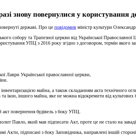
разі знову повернулися у користування 
повернуті державі. Про це
повідомив
міністр культури Олександр 
кого собору та Трапезної церкви від Української Православної Ц
ристування УПЦ з 2016 року згідно з договором, термін якого закі
 Лаври Української православної церкви,
їни.
я інвентаризацією майна, а також складанням акта технічного огл
в та ікон, іншого майна, яке не можна відокремити від культових
й акт повернення будівель з боку УПЦ.
ополит Павло, який мав підписати Акт, проте це не стало на зава
мі Акти, підписані з боку Заповідника, направлені іншій стороні