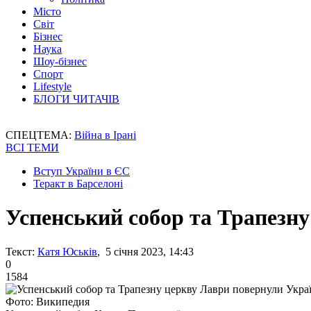
Місто
Світ
Бізнес
Наука
Шоу-бізнес
Спорт
Lifestyle
БЛОГИ ЧИТАЧІВ
СПЕЦТЕМА:
Війна в Ірані
ВСІ ТЕМИ
Вступ України в ЄС
Теракт в Барселоні
Успенський собор та Трапезну
Текст:
Катя Юськів
, 5 січня 2023, 14:43
0
1584
Фото: Википедия