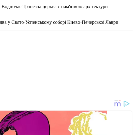
Водночас Трапезна церква є пам'яткою архітектури
здва у Свято-Успенському соборі Києво-Печерської Лаври.