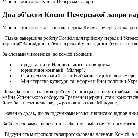
Успенський собор Києво-Печерської лаври
Два об'єкти Києво-Печерської лаври на
Успенський собор та Трапезна церква Києво-Печерської лаври 
"Тільки завершила роботу Комісія для прийому-передачі Успенсь
території Заповідника, були передані у погодинне безоплатне ко
За словами чиновника, до комісії входили:
представники Національного заповідника,
юридичної компанії "Міллер",
Свято-Успенський чоловічий монастир Києво-Печерської
Міністерство культури та інформаційної політики Укра
"Комісія розпочала свою роботу 2 січня цього року та займалас
майна Успенського собору та Трапезної церкви, стан іконостасі
його балансоутримувачу", - розповів голова Мінкульту.
Ткаченко додав, що за підсумками комісії підписано відповідни
За його словами, на останнє засідання комісії не з'явився митр
"Відсутність митрополита запротоколована членами Комісії, а са