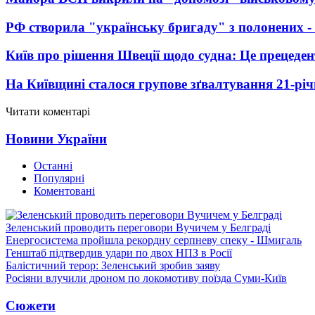
РФ створила "українську бригаду" з полонених -
Київ про рішення Швеції щодо судна: Це прецеден
На Київщині сталося групове зґвалтування 21-річ
Читати коментарі
Новини України
Останні
Популярні
Коментовані
Зеленський проводить переговори Вучичем у Белграді
Енергосистема пройшла рекордну серпневу спеку - Шмигаль
Генштаб підтвердив удари по двох НПЗ в Росії
Балістичний терор: Зеленський зробив заяву
Росіяни влучили дроном по локомотиву поїзда Суми-Київ
Сюжети