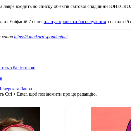
а лавра входить до списку об'єктів світової спадщини ЮНЕСКО. 
лит Епіфаній 7 січня
планує провести богослужіння
з нагоди Рі
ш канал
https://t.me/korrespondentnet
отись з балістикою
ів
ечерская Лавра
ь Ctrl + Enter, щоб повідомити про це редакцію.