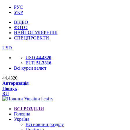
РУС
УКР
ВІДЕО
ФОТО
НАЙПОПУЛЯРНІШІ
СПЕЦПРОЕКТИ
USD
USD
44.4320
EUR
51.3316
Всі курси валют
44.4320
Авторизація
Пошук
RU
ВСІ РОЗДІЛИ
Головна
Україна
Всі новини розділу
Політика