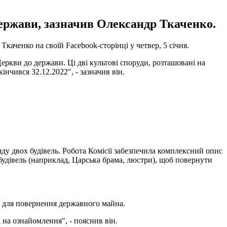
держави, зазначив Олександр Ткаченко.
Ткаченко на своїй Facebook-сторінці у четвер, 5 січня.
еркви до держави. Ці дві культові споруди, розташовані на
нчився 32.12.2022", - зазначив він.
яду двох будівель. Робота Комісії забезпечила комплексний опис
 будівель (наприклад, Царська брама, люстри), щоб повернути
ді для повернення державного майна.
 на ознайомлення", - пояснив він.