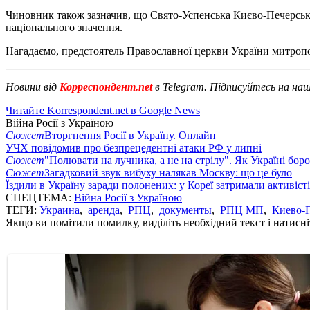
Чиновник також зазначив, що Свято-Успенська Києво-Печерськ
національного значення.
Нагадаємо, предстоятель Православної церкви України митропо
Новини від
Корреспондент.net
в Telegram. Підписуйтесь на на
Читайте Korrespondent.net в Google News
Війна Росії з Україною
Сюжет
Вторгнення Росії в Україну. Онлайн
УЧХ повідомив про безпрецедентні атаки РФ у липні
Сюжет
"Полювати на лучника, а не на стрілу". Як Україні бор
Сюжет
Загадковий звук вибуху налякав Москву: що це було
Їздили в Україну заради полонених: у Кореї затримали активіст
СПЕЦТЕМА:
Війна Росії з Україною
ТЕГИ:
Украина
,
аренда
,
РПЦ
,
документы
,
РПЦ МП
,
Киево-П
Якщо ви помітили помилку, виділіть необхідний текст і натисніт