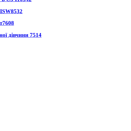
 ISW
8532
т
7608
ної дівчини
7514