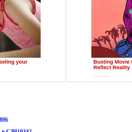
406
 в СЗЧ
10342