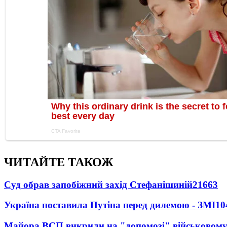
ЧИТАЙТЕ ТАКОЖ
Суд обрав запобіжний захід Стефанішиній
21663
Україна поставила Путіна перед дилемою - ЗМІ
10
Майора ВСП викрили на "допомозі" військовому