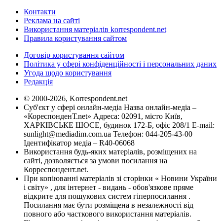
Контакти
Реклама на сайті
Використання матеріалів korrespondent.net
Правила користування сайтом
Договір користування сайтом
Політика у сфері конфіденційності і персональних даних
Угода щодо користування
Редакція
© 2000-2026, Korrespondent.net
Суб'єкт у сфері онлайн-медіа Назва онлайн-медіа –
«КореспонденТ.net» Адреса: 02091, місто Київ,
ХАРКІВСЬКЕ ШОСЕ, будинок 172-Б, офіс 208/1 E-mail:
sunlight@mediadim.com.ua
Телефон: 044-205-43-00
Ідентифікатор медіа – R40-06068
Використання будь-яких матеріалів, розміщених на
сайті, дозволяється за умови посилання на
Корреспондент.net.
При копіюванні матеріалів зі сторінки « Новини України
і світу» , для інтернет - видань - обов'язкове пряме
відкрите для пошукових систем гіперпосилання .
Посилання має бути розміщена в незалежності від
повного або часткового використання матеріалів.