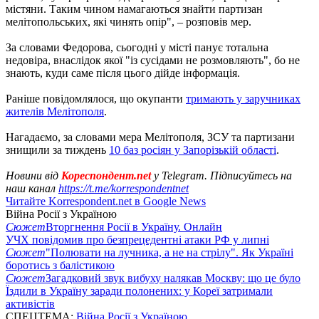
містяни. Таким чином намагаються знайти партизан
мелітопольських, які чинять опір", – розповів мер.
За словами Федорова, сьогодні у місті панує тотальна
недовіра, внаслідок якої "із сусідами не розмовляють", бо не
знають, куди саме після цього дійде інформація.
Раніше повідомлялося, що окупанти
тримають у заручниках
жителів Мелітополя
.
Нагадаємо, за словами мера Мелітополя, ЗСУ та партизани
знищили за тиждень
10 баз росіян у Запорізькій області
.
Новини від
Кореспондент.net
у Telegram. Підписуйтесь на
наш канал
https://t.me/korrespondentnet
Читайте Korrespondent.net в Google News
Війна Росії з Україною
Сюжет
Вторгнення Росії в Україну. Онлайн
УЧХ повідомив про безпрецедентні атаки РФ у липні
Сюжет
"Полювати на лучника, а не на стрілу". Як Україні
боротись з балістикою
Сюжет
Загадковий звук вибуху налякав Москву: що це було
Їздили в Україну заради полонених: у Кореї затримали
активістів
СПЕЦТЕМА:
Війна Росії з Україною