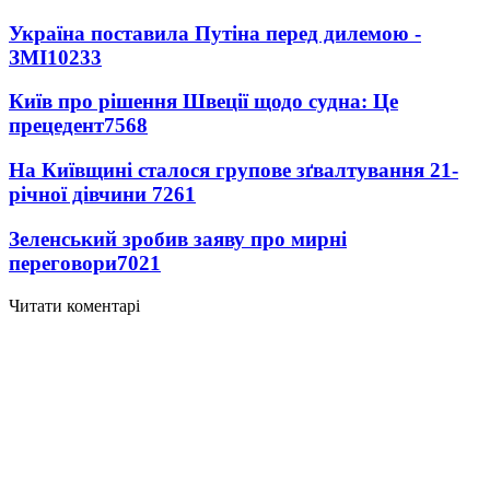
Україна поставила Путіна перед дилемою -
ЗМІ
10233
Київ про рішення Швеції щодо судна: Це
прецедент
7568
На Київщині сталося групове зґвалтування 21-
річної дівчини
7261
Зеленський зробив заяву про мирні
переговори
7021
Читати коментарі