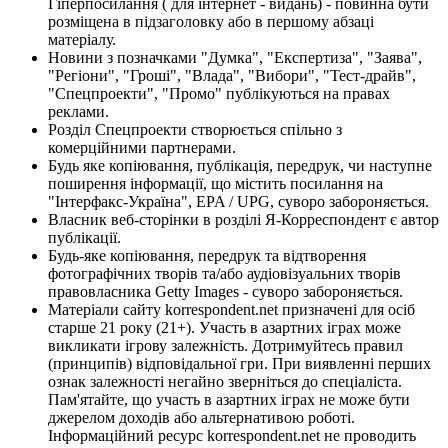
Гіперпосилання ( для інтернет - видань) - повинна бути
розміщена в підзаголовку або в першому абзаці
матеріалу.
Новини з позначками "Думка", "Експертиза", "Заява",
"Регіони", "Гроші", "Влада", "Вибори", "Тест-драйв",
"Спецпроекти", "Промо" публікуються на правах
реклами.
Розділ Спецпроекти створюється спільно з
комерційними партнерами.
Будь яке копіювання, публікація, передрук, чи наступне
поширення інформації, що містить посилання на
"Інтерфакс-Україна", EPA / UPG, суворо забороняється.
Власник веб-сторінки в розділі Я-Корреспондент є автор
публікації.
Будь-яке копіювання, передрук та відтворення
фотографічних творів та/або аудіовізуальних творів
правовласника Getty Images - суворо забороняється.
Матеріали сайту korrespondent.net призначені для осіб
старше 21 року (21+). Участь в азартних іграх може
викликати ігрову залежність. Дотримуйтесь правил
(принципів) відповідальної гри. При виявленні перших
ознак залежності негайно зверніться до спеціаліста.
Пам'ятайте, що участь в азартних іграх не може бути
джерелом доходів або альтернативою роботі.
Інформаційний ресурс korrespondent.net не проводить