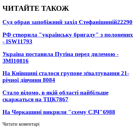
ЧИТАЙТЕ ТАКОЖ
Суд обрав запобіжний захід Стефанішиній
22290
РФ створила "українську бригаду" з полонених
- ISW
11793
Україна поставила Путіна перед дилемою -
ЗМІ
10816
На Київщині сталося групове зґвалтування 21-
річної дівчини
8084
Стало відомо, в якій області найбільше
скаржаться на ТЦК
7867
На Черкащині викрили "схему СЗЧ"
6988
Читати коментарі