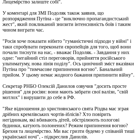
Лицемірство залиште собі".
У коментарі для ЗМІ Подоляк також заявив, що
розпорядження Путіна - це "виключно пропагандистський
жест", який покликаний знизити інтенсивність боїв і таким
чином виграти час.
"Росія хоче показати нібито "гуманістичні підходи у війні" і
таки спробувати переконати європейців для того, щоб вони
почали тиснути на нас, - вважає Подоляк. - Завдання у них
одне: "негайний стіл переговорів, прийняття російського
ультиматуму, нова лінія поділу". Ось цинічний зміст вказівки
Путіна про "тимчасове припинення вогню". Банальний
прийом. У цьому немає жодного бажання припинити війну".
Секретар РНБО Олексій Данилов озвучив "досить просте
рішення" для росіян: вони мають забрати свої валізи, "свій
мотлох" і вирушити до себе в РФ.
"Яке відношення до християнського свята Різдва має зграя
дрібних кремлівських чортів-іблісів? Хто повірить
негідникам, які вбивають дітей, обстрілюють пологові
будинки, катують полонених? Режим припинення вогню?
Брехня та лицемірство. Ми вас гризти будемо у співаній тиші
української ночі", - підкреслив Данилів.