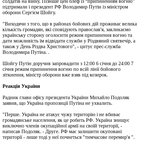
солдатів на війну. Пізніше цей блеф із “припиненням вогню”
підтримали і президент РФ Володимир Путін із міністром
оборони Сергієм Шойгу.
"Виходячи з того, що в районах бойових дій проживає велика
кількість громадян, які сповідують православ'я, закликаємо
українську сторону оголосити режим припинення вогню та
дати можливість їм відвідати служби у Різдвяний святвечір, а
також у День Різдва Христового", - цитує прес-служба
Володимира Путіна. .
Шойгу Путін доручив запровадити з 12:00 6 січня до 24:00 7
січня режим припинення вогню по всій лінії бойового
зіткнення, міністр оборони вже взяв під козирок.
Реакція України
Радник глави офісу президента України Михайло Подоляк
заявив, що Україна пропозиції Путіна не ухвалить.
"Перше. Україна не атакує чужу територію і не вбиває
громадянське населення, як це робить РФ. Україна знищує
виключно членів окупаційної армії на своїй території, -
написав Подоляк. - Друге. РФ має залишити окуповані
території - лише тоді у неї почнеться "тимчасове перемир'я ".