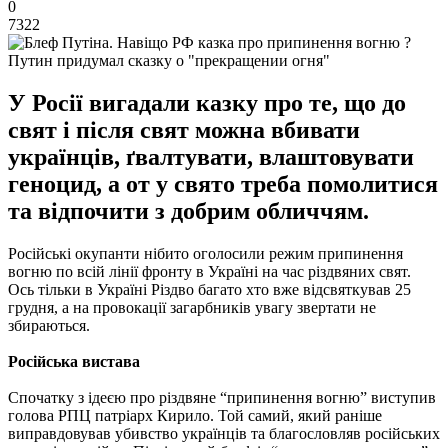
0
7322
Путин придумал сказку о "прекращении огня"
У Росії вигадали казку про те, що до
свят і після свят можна вбивати
українців, ґвалтувати, влаштовувати
геноцид, а от у свято треба помолитися
та відпочити з добрим обличчям.
Російські окупанти нібито оголосили режим припинення
вогню по всій лінії фронту в Україні на час різдвяних свят.
Ось тільки в Україні Різдво багато хто вже відсвяткував 25
грудня, а на провокації загарбників увагу звертати не
збираються.
Російська вистава
Спочатку з ідеєю про різдвяне “припинення вогню” виступив
голова РПЦ патріарх Кирило. Той самий, який раніше
виправдовував убивство українців та благословляв російських