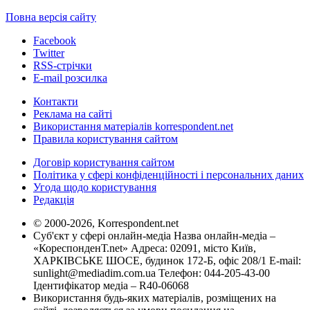
Повна версія сайту
Facebook
Twitter
RSS-стрічки
E-mail розсилка
Контакти
Реклама на сайті
Використання матеріалів korrespondent.net
Правила користування сайтом
Договір користування сайтом
Політика у сфері конфіденційності і персональних даних
Угода щодо користування
Редакція
© 2000-2026, Korrespondent.net
Суб'єкт у сфері онлайн-медіа Назва онлайн-медіа –
«КореспонденТ.net» Адреса: 02091, місто Київ,
ХАРКІВСЬКЕ ШОСЕ, будинок 172-Б, офіс 208/1 E-mail:
sunlight@mediadim.com.ua
Телефон: 044-205-43-00
Ідентифікатор медіа – R40-06068
Використання будь-яких матеріалів, розміщених на