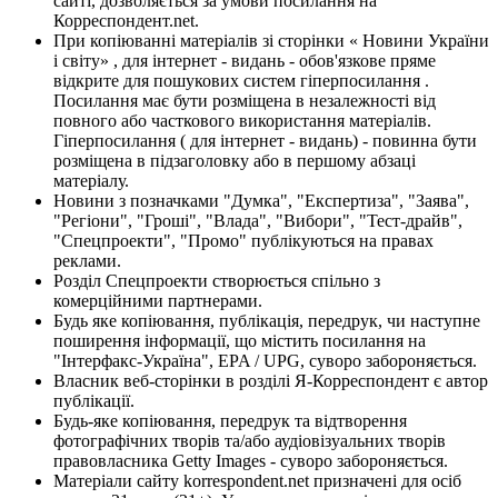
сайті, дозволяється за умови посилання на
Корреспондент.net.
При копіюванні матеріалів зі сторінки « Новини України
і світу» , для інтернет - видань - обов'язкове пряме
відкрите для пошукових систем гіперпосилання .
Посилання має бути розміщена в незалежності від
повного або часткового використання матеріалів.
Гіперпосилання ( для інтернет - видань) - повинна бути
розміщена в підзаголовку або в першому абзаці
матеріалу.
Новини з позначками "Думка", "Експертиза", "Заява",
"Регіони", "Гроші", "Влада", "Вибори", "Тест-драйв",
"Спецпроекти", "Промо" публікуються на правах
реклами.
Розділ Спецпроекти створюється спільно з
комерційними партнерами.
Будь яке копіювання, публікація, передрук, чи наступне
поширення інформації, що містить посилання на
"Інтерфакс-Україна", EPA / UPG, суворо забороняється.
Власник веб-сторінки в розділі Я-Корреспондент є автор
публікації.
Будь-яке копіювання, передрук та відтворення
фотографічних творів та/або аудіовізуальних творів
правовласника Getty Images - суворо забороняється.
Матеріали сайту korrespondent.net призначені для осіб