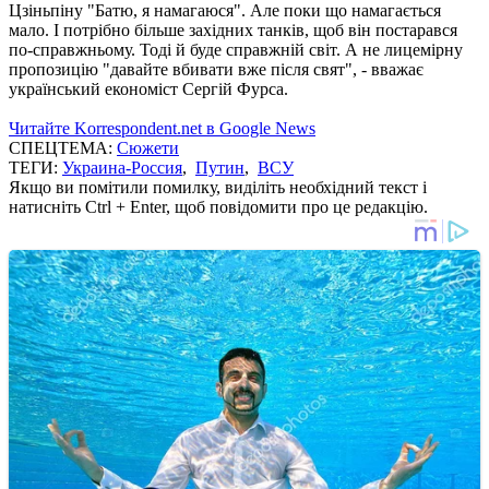
Цзіньпіну "Батю, я намагаюся". Але поки що намагається
мало. І потрібно більше західних танків, щоб він постарався
по-справжньому. Тоді й буде справжній світ. А не лицемірну
пропозицію "давайте вбивати вже після свят", - вважає
український економіст Сергій Фурса.
Читайте Korrespondent.net в Google News
СПЕЦТЕМА:
Сюжети
ТЕГИ:
Украина-Россия
,
Путин
,
ВСУ
Якщо ви помітили помилку, виділіть необхідний текст і
натисніть Ctrl + Enter, щоб повідомити про це редакцію.