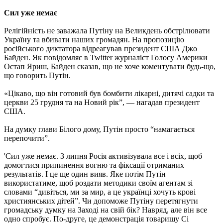
Сил уже немає
Релігійність не заважала Путіну на Великдень обстрілювати
Україну та вбивати наших громадян. На пропозицію
російського диктатора відреагував президент США Джо
Байден. Як повідомляє в Twitter журналіст Голосу Америки
Остап Яриш, Байден сказав, що не хоче коментувати будь-що,
що говорить Путін.
«Цікаво, що він готовий був бомбити лікарні, дитячі садки та
церкви 25 грудня та на Новий рік”, — нагадав президент
США.
На думку глави Білого дому, Путін просто “намагається
перепочити”.
'Сил уже немає. З липня Росія активізувала все і всіх, щоб
домогтися припинення вогню та фіксації отриманих
результатів. І це ще один вияв. Яке потім Путін
використатиме, щоб роздати методики своїм агентам зі
словами “дивіться, ми за мир, а це українці хочуть крові
християнських дітей”. Чи допоможе Путіну перетягнути
громадську думку на Заході на свій бік? Навряд, але він все
одно спробує. По-друге, це демонстрація товаришу Сі