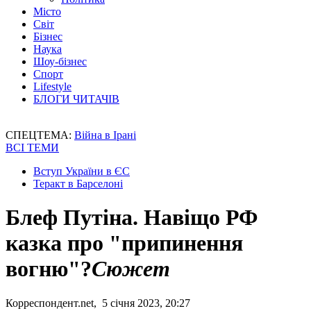
Місто
Світ
Бізнес
Наука
Шоу-бізнес
Спорт
Lifestyle
БЛОГИ ЧИТАЧІВ
СПЕЦТЕМА:
Війна в Ірані
ВСІ ТЕМИ
Вступ України в ЄС
Теракт в Барселоні
Блеф Путіна. Навіщо РФ
казка про "припинення
вогню"?
Сюжет
Корреспондент.net, 5 січня 2023, 20:27