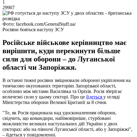
1
29907
Фото: facebook.com/GeneralStaff.ua/
Росіяни бояться наступу ЗСУ
Російське військове керівництво має
вирішити, куди перекинути більше
сили для оборони – до Луганської
області чи Запоріжжя.
В останні тижні росіяни зміцнювали оборонні укріплення на
тимчасово окупованих територіях Запорізької області,
особливо між містами Василівка та Оріхів. Росія зберігає
величезні сили у цьому секторі. Про це
йдеться
у огляді
Міністерства оборони Великої Британії за 8 січня.
"Те, як Росія працювала над удосконаленням оборони,
свідчить, що командири, найімовірніше, стурбовані
можливістю великих наступальних дій України у двох
секторах: або на півночі Луганської області, або у Запоріжжі",
– йдеться у повідомленні.