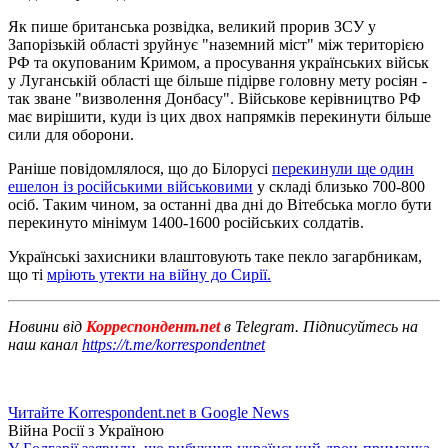
Як пише британська розвідка, великий прорив ЗСУ у
Запорізькій області зруйнує "наземний міст" між територією
РФ та окупованим Кримом, а просування українських військ
у Луганській області ще більше підірве головну мету росіян -
так зване "визволення Донбасу". Військове керівництво РФ
має вирішити, куди із цих двох напрямків перекинути більше
сили для оборони.
Раніше повідомлялося, що до Білорусі
перекинули ще один
ешелон із російськими військовими
у складі близько 700-800
осіб. Таким чином, за останні два дні до Вітебська могло бути
перекинуто мінімум 1400-1600 російських солдатів.
Українські захисники влаштовують таке пекло загарбникам,
що ті
мріють утекти на війну до Сирії.
Новини від
Корреспондент.net
в Telegram. Підписуйтесь на
наш канал
https://t.me/korrespondentnet
Читайте Korrespondent.net в Google News
Війна Росії з Україною