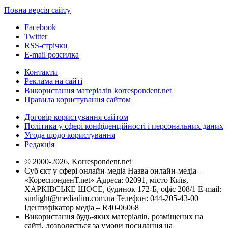
Повна версія сайту
Facebook
Twitter
RSS-стрічки
E-mail розсилка
Контакти
Реклама на сайті
Використання матеріалів korrespondent.net
Правила користування сайтом
Договір користування сайтом
Політика у сфері конфіденційності і персональних даних
Угода щодо користування
Редакція
© 2000-2026, Korrespondent.net
Суб'єкт у сфері онлайн-медіа Назва онлайн-медіа –
«КореспонденТ.net» Адреса: 02091, місто Київ,
ХАРКІВСЬКЕ ШОСЕ, будинок 172-Б, офіс 208/1 E-mail:
sunlight@mediadim.com.ua
Телефон: 044-205-43-00
Ідентифікатор медіа – R40-06068
Використання будь-яких матеріалів, розміщених на
сайті, дозволяється за умови посилання на