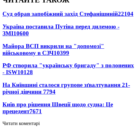
ЧИТАЙТЕ ТАКОЖ
Суд обрав запобіжний захід Стефанішиній
22104
Україна поставила Путіна перед дилемою -
ЗМІ
10600
Майора ВСП викрили на "допомозі"
військовому в СЗЧ
10399
РФ створила "українську бригаду" з полонених
- ISW
10128
На Київщині сталося групове зґвалтування 21-
річної дівчини
7794
Київ про рішення Швеції щодо судна: Це
прецедент
7671
Читати коментарі