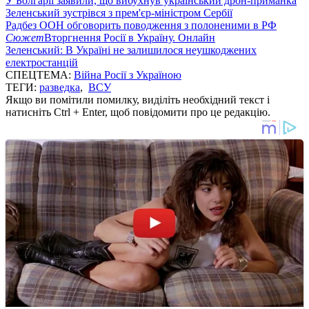
У Болгарії заявили, що вибухнув український дрон-приманка
Зеленський зустрівся з прем'єр-міністром Сербії
Радбез ООН обговорить поводження з полоненими в РФ
Сюжет
Вторгнення Росії в Україну. Онлайн
Зеленський: В Україні не залишилося неушкоджених
електростанцій
СПЕЦТЕМА:
Війна Росії з Україною
ТЕГИ:
разведка
,
ВСУ
Якщо ви помітили помилку, виділіть необхідний текст і
натисніть Ctrl + Enter, щоб повідомити про це редакцію.