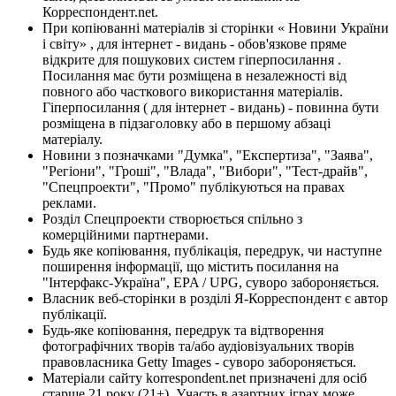
Корреспондент.net.
При копіюванні матеріалів зі сторінки « Новини України
і світу» , для інтернет - видань - обов'язкове пряме
відкрите для пошукових систем гіперпосилання .
Посилання має бути розміщена в незалежності від
повного або часткового використання матеріалів.
Гіперпосилання ( для інтернет - видань) - повинна бути
розміщена в підзаголовку або в першому абзаці
матеріалу.
Новини з позначками "Думка", "Експертиза", "Заява",
"Регіони", "Гроші", "Влада", "Вибори", "Тест-драйв",
"Спецпроекти", "Промо" публікуються на правах
реклами.
Розділ Спецпроекти створюється спільно з
комерційними партнерами.
Будь яке копіювання, публікація, передрук, чи наступне
поширення інформації, що містить посилання на
"Інтерфакс-Україна", EPA / UPG, суворо забороняється.
Власник веб-сторінки в розділі Я-Корреспондент є автор
публікації.
Будь-яке копіювання, передрук та відтворення
фотографічних творів та/або аудіовізуальних творів
правовласника Getty Images - суворо забороняється.
Матеріали сайту korrespondent.net призначені для осіб
старше 21 року (21+). Участь в азартних іграх може