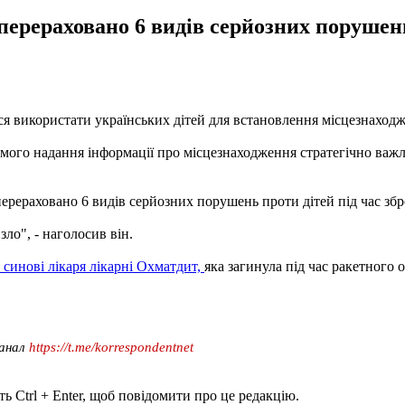
перераховано 6 видів серйозних порушень
я використати українських дітей для встановлення місцезнаходже
омого надання інформації про місцезнаходження стратегічно важл
перераховано 6 видів серйозних порушень проти дітей під час зб
зло", - наголосив він.
 синові лікаря лікарні Охматдит,
яка загинула під час ракетного 
канал
https://t.me/korrespondentnet
ь Ctrl + Enter, щоб повідомити про це редакцію.