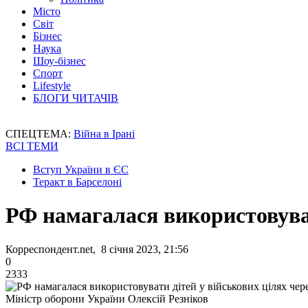
Місто
Світ
Бізнес
Наука
Шоу-бізнес
Спорт
Lifestyle
БЛОГИ ЧИТАЧІВ
СПЕЦТЕМА:
Війна в Ірані
ВСІ ТЕМИ
Вступ України в ЄС
Теракт в Барселоні
РФ намагалася використовувати
Корреспондент.net, 8 січня 2023, 21:56
0
2333
Міністр оборони України Олексій Резніков