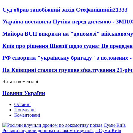
Суд обрав запобіжний захід Стефанішиній
21333
Україна поставила Путіна перед дилемою - ЗМІ
10
Майора ВСП викрили на "допомозі" військовому
Київ про рішення Швеції щодо судна: Це прецеден
РФ створила "українську бригаду" з полонених -
На Київщині сталося групове зґвалтування 21-річ
Читати коментарі
Новини України
Останні
Популярні
Коментовані
Росіяни влучили дроном по локомотиву поїзда Суми-Київ