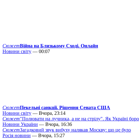
Сюжет
Війна на Близькому Сході. Онлайн
Новини світу
— 00:07
Сюжет
Пекельні санкції. Рішення Сената США
Новини світу
— Вчора, 23:14
Сюжет
"Полювати на лучника, а не на стрілу". Як Україні бор
Новини України
— Вчора, 16:36
Сюжет
Загадковий звук вибуху налякав Москву: що це було
Росія новини
— Вчора, 15:27