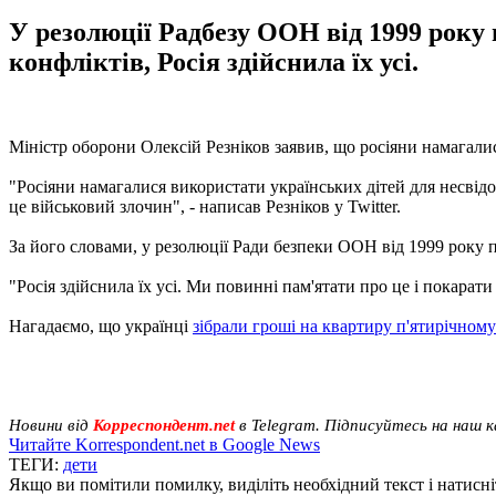
У резолюції Радбезу ООН від 1999 року 
конфліктів, Росія здійснила їх усі.
Міністр оборони Олексій Резніков заявив, що росіяни намагалис
"Росіяни намагалися використати українських дітей для несвід
це військовий злочин", - написав Резніков у Twitter.
За його словами, у резолюції Ради безпеки ООН від 1999 року 
"Росія здійснила їх усі. Ми повинні пам'ятати про це і покарати 
Нагадаємо, що українці
зібрали гроші на квартиру п'ятирічному
Новини від
Корреспондент.net
в Telegram. Підписуйтесь на наш 
Читайте Korrespondent.net в Google News
ТЕГИ:
дети
Якщо ви помітили помилку, виділіть необхідний текст і натисніт