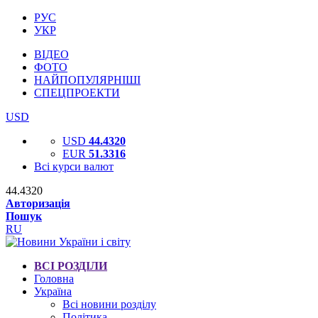
РУС
УКР
ВІДЕО
ФОТО
НАЙПОПУЛЯРНІШІ
СПЕЦПРОЕКТИ
USD
USD
44.4320
EUR
51.3316
Всі курси валют
44.4320
Авторизація
Пошук
RU
ВСІ РОЗДІЛИ
Головна
Україна
Всі новини розділу
Політика