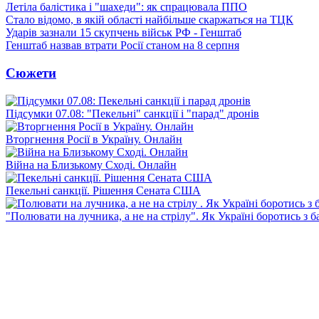
Летіла балістика і "шахеди": як спрацювала ППО
Стало відомо, в якій області найбільше скаржаться на ТЦК
Ударів зазнали 15 скупчень військ РФ - Генштаб
Генштаб назвав втрати Росії станом на 8 серпня
Сюжети
Підсумки 07.08: "Пекельні" санкції і "парад" дронів
Вторгнення Росії в Україну. Онлайн
Війна на Близькому Сході. Онлайн
Пекельні санкції. Рішення Сената США
"Полювати на лучника, а не на стрілу". Як Україні боротись з 