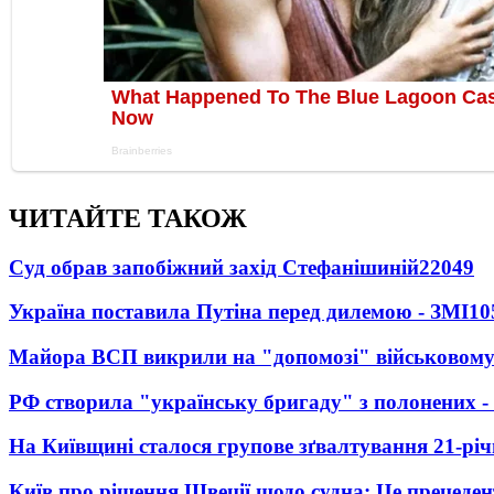
ЧИТАЙТЕ ТАКОЖ
Суд обрав запобіжний захід Стефанішиній
22049
Україна поставила Путіна перед дилемою - ЗМІ
10
Майора ВСП викрили на "допомозі" військовому
РФ створила "українську бригаду" з полонених -
На Київщині сталося групове зґвалтування 21-річ
Київ про рішення Швеції щодо судна: Це прецеден