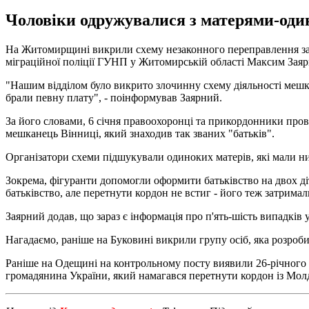
Чоловіки одружувалися з матерями-одина
На Житомирщині викрили схему незаконного переправлення за к
міграційної поліції ГУНП у Житомирській області Максим Зая
"Нашим відділом було викрито злочинну схему діяльності мешкан
брали певну плату", - поінформував Заярний.
За його словами, 6 січня правоохоронці та прикордонники пров
мешканець Вінниці, який знаходив так званих "батьків".
Організатори схеми підшукували одиноких матерів, які мали низ
Зокрема, фігуранти допомогли оформити батьківство на двох д
батьківство, але перетнути кордон не встиг - його теж затримал
Заярний додав, що зараз є інформація про п'ять-шість випадків 
Нагадаємо, раніше на Буковині викрили групу осіб, яка розроб
Раніше на Одещині на контрольному посту виявили 26-річного 
громадянина України, який намагався перетнути кордон із Мо