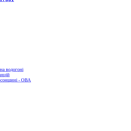
 на водогоні
анцій
рсонщині - ОВА