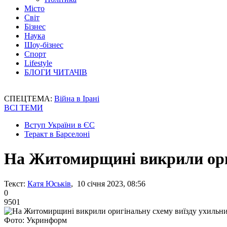
Місто
Світ
Бізнес
Наука
Шоу-бізнес
Спорт
Lifestyle
БЛОГИ ЧИТАЧІВ
СПЕЦТЕМА:
Війна в Ірані
ВСІ ТЕМИ
Вступ України в ЄС
Теракт в Барселоні
На Житомирщині викрили ориг
Текст:
Катя Юськів
, 10 січня 2023, 08:56
0
9501
Фото: Укринформ