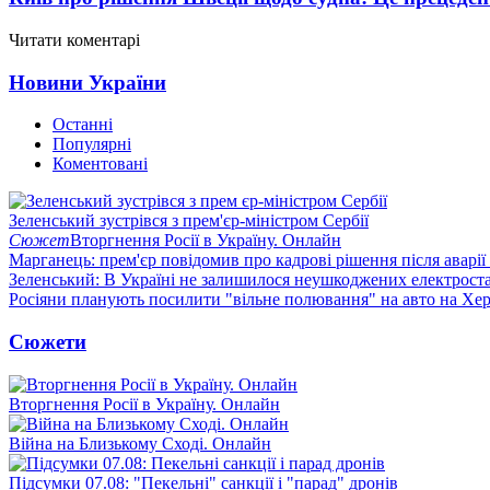
Читати коментарі
Новини України
Останні
Популярні
Коментовані
Зеленський зустрівся з прем'єр-міністром Сербії
Сюжет
Вторгнення Росії в Україну. Онлайн
Марганець: прем'єр повідомив про кадрові рішення після аварії
Зеленський: В Україні не залишилося неушкоджених електрост
Росіяни планують посилити "вільне полювання" на авто на Хе
Сюжети
Вторгнення Росії в Україну. Онлайн
Війна на Близькому Сході. Онлайн
Підсумки 07.08: "Пекельні" санкції і "парад" дронів