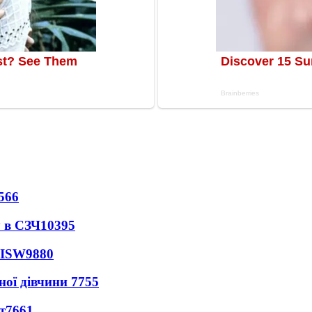
566
 в СЗЧ
10395
 ISW
9880
ної дівчини
7755
т
7661