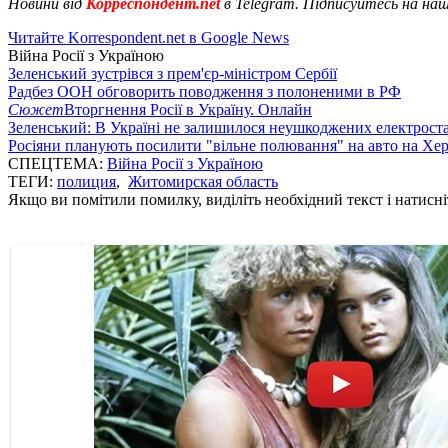
Новини від
Корреспондент.net
в Telegram. Підписуйтесь на на
Читайте Korrespondent.net в Google News
Війна Росії з Україною
Зеленський зустрівся з прем'єр-міністром Сербії
Радбез ООН обговорить поводження з полоненими в РФ
Сюжет
Вторгнення Росії в Україну. Онлайн
Зеленський: В Україні не залишилося неушкоджених електрост
Росіяни планують посилити "вільне полювання" на авто на Хе
СПЕЦТЕМА:
Війна Росії з Україною
ТЕГИ:
полиция
,
Житомирская область
Якщо ви помітили помилку, виділіть необхідний текст і натисніт