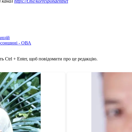
ш канал
https://t.me/korrespondentnet
анцій
рсонщині - ОВА
ь Ctrl + Enter, щоб повідомити про це редакцію.