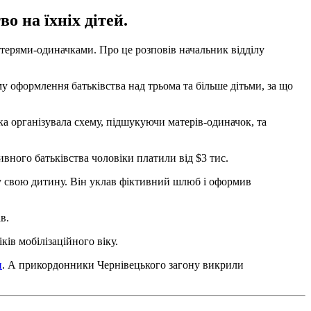
о на їхніх дітей.
терями-одиначками. Про це розповів начальник відділу
у оформлення батьківства над трьома та більше дітьми, за що
ка організувала схему, підшукуючи матерів-одиначок, та
вного батьківства чоловіки платили від $3 тис.
ну свою дитину. Він уклав фіктивний шлюб і оформив
в.
ків мобілізаційного віку.
и
. А прикордонники Чернівецького загону викрили