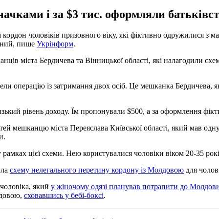
чками і за $3 тис. оформляли батьківств
ордон чоловіків призовного віку, які фіктивно одружилися з ма
рний, пише
Укрінформ
.
ців міста Бердичева та Вінницької області, які налагодили схем
ели операцію із затримання двох осіб. Це мешканка Бердичева, я
ький рівень доходу. Їм пропонували $500, а за оформлення фікти
ітей мешканцю міста Переяслава Київської області, який мав од
и.
у рамках цієї схеми. Нею користувалися чоловіки віком 20-35 рокі
ила
схему нелегального перетину кордону із Молдовою
для чолові
чоловіка, який
у жіночому одязі планував потрапити до Молдов
лдовою,
сховавшись у бебі-боксі
.