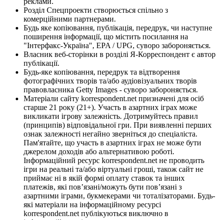
реклами.
Розділ Спецпроекти створюється спільно з
комерційними партнерами.
Будь яке копіювання, публікація, передрук, чи наступне
поширення інформації, що містить посилання на
"Інтерфакс-Україна", EPA / UPG, суворо забороняється.
Власник веб-сторінки в розділі Я-Корреспондент є автор
публікації.
Будь-яке копіювання, передрук та відтворення
фотографічних творів та/або аудіовізуальних творів
правовласника Getty Images - суворо забороняється.
Матеріали сайту korrespondent.net призначені для осіб
старше 21 року (21+). Участь в азартних іграх може
викликати ігрову залежність. Дотримуйтесь правил
(принципів) відповідальної гри. При виявленні перших
ознак залежності негайно зверніться до спеціаліста.
Пам'ятайте, що участь в азартних іграх не може бути
джерелом доходів або альтернативою роботі.
Інформаційний ресурс korrespondent.net не проводить
ігри на реальні та/або віртуальні гроші, також сайт не
приймає ні в якій формі оплату ставок та інших
платежів, які пов’язані/можуть бути пов’язані з
азартними іграми, букмекерами чи тоталізаторами. Будь-
які матеріали на інформаційному ресурсі
korrespondent.net публікуються виключно в