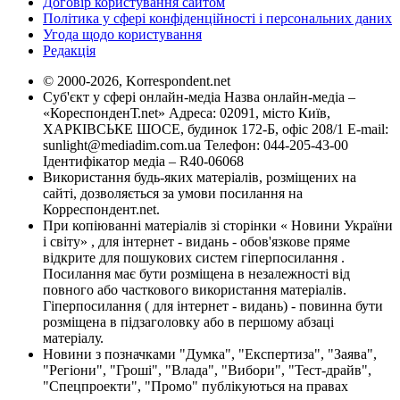
Договір користування сайтом
Політика у сфері конфіденційності і персональних даних
Угода щодо користування
Редакція
© 2000-2026, Korrespondent.net
Суб'єкт у сфері онлайн-медіа Назва онлайн-медіа –
«КореспонденТ.net» Адреса: 02091, місто Київ,
ХАРКІВСЬКЕ ШОСЕ, будинок 172-Б, офіс 208/1 E-mail:
sunlight@mediadim.com.ua
Телефон: 044-205-43-00
Ідентифікатор медіа – R40-06068
Використання будь-яких матеріалів, розміщених на
сайті, дозволяється за умови посилання на
Корреспондент.net.
При копіюванні матеріалів зі сторінки « Новини України
і світу» , для інтернет - видань - обов'язкове пряме
відкрите для пошукових систем гіперпосилання .
Посилання має бути розміщена в незалежності від
повного або часткового використання матеріалів.
Гіперпосилання ( для інтернет - видань) - повинна бути
розміщена в підзаголовку або в першому абзаці
матеріалу.
Новини з позначками "Думка", "Експертиза", "Заява",
"Регіони", "Гроші", "Влада", "Вибори", "Тест-драйв",
"Спецпроекти", "Промо" публікуються на правах