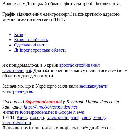
Водночас у Донецькій області діють екстрені відключення.
Графік відключення електроенергії за конкретною адресою
можна дізнатися на сайті ДТЕК:
Київ
;
Київська область
;
Одеська область
;
Дніпропетровська область
.
Як повідомлялося, в Україні
зростає споживання
електроенергії
. Для забезпечення балансу в енергосистемі всім
областям доведено ліміти.
Зазначимо, що в Укренерго закликали
заощаджувати
електроенергію
.
Новини від
Кореспондент.net
у Telegram. Підписуйтесь на
наш канал
https://t.me/korrespondentnet
Читайте Korrespondent.net в Google News
ТЕГИ:
Киев
,
погода
,
электроэнергия
,
свет
,
холод
,
электричество
Якщо ви помітили помилку, виділіть необхідний текст і