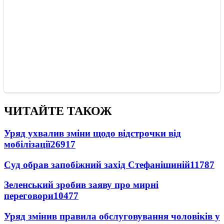
ЧИТАЙТЕ ТАКОЖ
Уряд ухвалив зміни щодо відстрочки від
мобілізації
26917
Суд обрав запобіжний захід Стефанішиній
11787
Зеленський зробив заяву про мирні
переговори
10477
Уряд змінив правила обслуговування чоловіків у