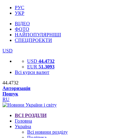
РУС
УКР
ВІДЕО
ФОТО
НАЙПОПУЛЯРНІШІ
СПЕЦПРОЕКТИ
USD
USD
44.4732
EUR
51.3093
Всі курси валют
44.4732
Авторизація
Пошук
RU
ВСІ РОЗДІЛИ
Головна
Україна
Всі новини розділу
Політика