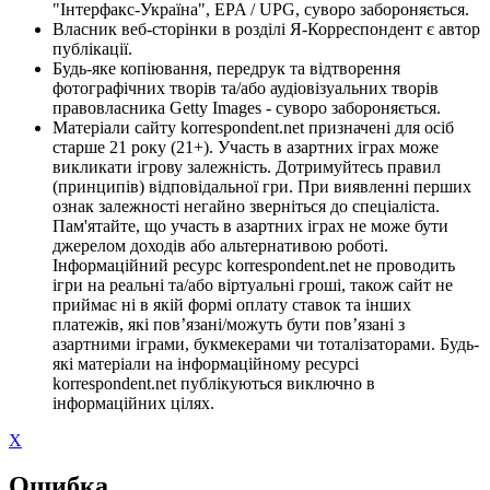
"Інтерфакс-Україна", EPA / UPG, суворо забороняється.
Власник веб-сторінки в розділі Я-Корреспондент є автор
публікації.
Будь-яке копіювання, передрук та відтворення
фотографічних творів та/або аудіовізуальних творів
правовласника Getty Images - суворо забороняється.
Матеріали сайту korrespondent.net призначені для осіб
старше 21 року (21+). Участь в азартних іграх може
викликати ігрову залежність. Дотримуйтесь правил
(принципів) відповідальної гри. При виявленні перших
ознак залежності негайно зверніться до спеціаліста.
Пам'ятайте, що участь в азартних іграх не може бути
джерелом доходів або альтернативою роботі.
Інформаційний ресурс korrespondent.net не проводить
ігри на реальні та/або віртуальні гроші, також сайт не
приймає ні в якій формі оплату ставок та інших
платежів, які пов’язані/можуть бути пов’язані з
азартними іграми, букмекерами чи тоталізаторами. Будь-
які матеріали на інформаційному ресурсі
korrespondent.net публікуються виключно в
інформаційних цілях.
X
Ошибка