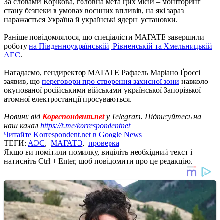
За словами Корікова, головна мета цих місій – моніторинг
стану безпеки в умовах воєнних впливів, на які зараз
наражається Україна й українські ядерні установки.
Раніше повідомлялося, що спеціалісти МАГАТЕ завершили
роботу
на Південноукраїнській, Рівненській та Хмельницькій
АЕС
.
Нагадаємо, гендиректор МАГАТЕ Рафаель Маріано Ґроссі
заявив, що
переговори про створення захисної зони
навколо
окупованої російськими військами української Запорізької
атомної електростанції просуваються.
Новини від
Кореспондент.net
у Telegram. Підписуйтесь на
наш канал
https://t.me/korrespondentnet
Читайте Korrespondent.net в Google News
ТЕГИ:
АЭС
,
МАГАТЭ
,
проверка
Якщо ви помітили помилку, виділіть необхідний текст і
натисніть Ctrl + Enter, щоб повідомити про це редакцію.