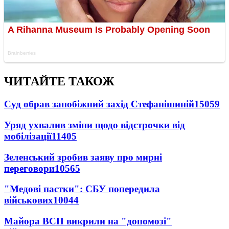
ЧИТАЙТЕ ТАКОЖ
Суд обрав запобіжний захід Стефанішиній
15059
Уряд ухвалив зміни щодо відстрочки від
мобілізації
11405
Зеленський зробив заяву про мирні
переговори
10565
"Медові пастки": СБУ попередила
військових
10044
Майора ВСП викрили на "допомозі"