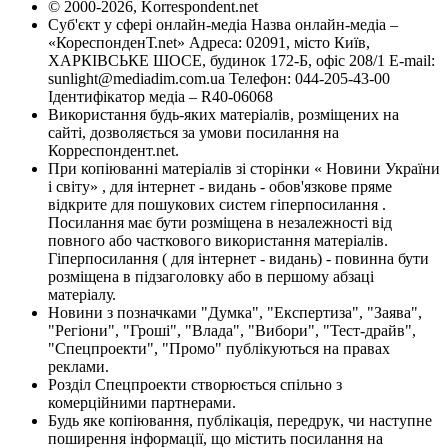
© 2000-2026, Korrespondent.net
Суб'єкт у сфері онлайн-медіа Назва онлайн-медіа –
«КореспонденТ.net» Адреса: 02091, місто Київ,
ХАРКІВСЬКЕ ШОСЕ, будинок 172-Б, офіс 208/1 E-mail:
sunlight@mediadim.com.ua
Телефон: 044-205-43-00
Ідентифікатор медіа – R40-06068
Використання будь-яких матеріалів, розміщених на
сайті, дозволяється за умови посилання на
Корреспондент.net.
При копіюванні матеріалів зі сторінки « Новини України
і світу» , для інтернет - видань - обов'язкове пряме
відкрите для пошукових систем гіперпосилання .
Посилання має бути розміщена в незалежності від
повного або часткового використання матеріалів.
Гіперпосилання ( для інтернет - видань) - повинна бути
розміщена в підзаголовку або в першому абзаці
матеріалу.
Новини з позначками "Думка", "Експертиза", "Заява",
"Регіони", "Гроші", "Влада", "Вибори", "Тест-драйв",
"Спецпроекти", "Промо" публікуються на правах
реклами.
Розділ Спецпроекти створюється спільно з
комерційними партнерами.
Будь яке копіювання, публікація, передрук, чи наступне
поширення інформації, що містить посилання на