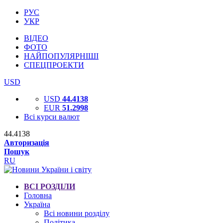
РУС
УКР
ВІДЕО
ФОТО
НАЙПОПУЛЯРНІШІ
СПЕЦПРОЕКТИ
USD
USD
44.4138
EUR
51.2998
Всі курси валют
44.4138
Авторизація
Пошук
RU
ВСІ РОЗДІЛИ
Головна
Україна
Всі новини розділу
Політика