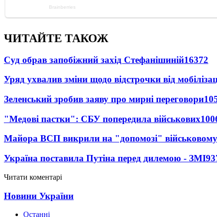
ЧИТАЙТЕ ТАКОЖ
Суд обрав запобіжний захід Стефанішиній
16372
Уряд ухвалив зміни щодо відстрочки від мобілізац
Зеленський зробив заяву про мирні переговори
10
"Медові пастки": СБУ попередила військових
100
Майора ВСП викрили на "допомозі" військовому
Україна поставила Путіна перед дилемою - ЗМІ
93
Читати коментарі
Новини України
Останні