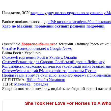
Нагадаємо, ЗСУ
завдали удару по зосередженню окупантів у Ма
Раніше повідомлялося, що
в РФ визнали загибель 89 військових 
Удар по Макіївці: поранений окупант розповів подробиці
Новини від
Корреспондент.net
в Telegram. Підписуйтесь на на
Читайте Korrespondent.net в Google News
Війна Росії з Україною
Сюжет
Вторгнення Росії в Україну. Онлайн
Сюжет
Ескалація для Європи. Російський дрон в Лейпцигу
Колумбійські наркокартелі вчаться українській війні безпілотни
Сюжет
Зміни в армії РФ: що стоїть за рішенням Путіна
Пропагували війну та окупацію: викрито мережу прихильникі
СПЕЦТЕМА:
Війна Росії з Україною
ТЕГИ:
Макеевка
,
разведка
Якщо ви помітили помилку, виділіть необхідний текст і натисніт