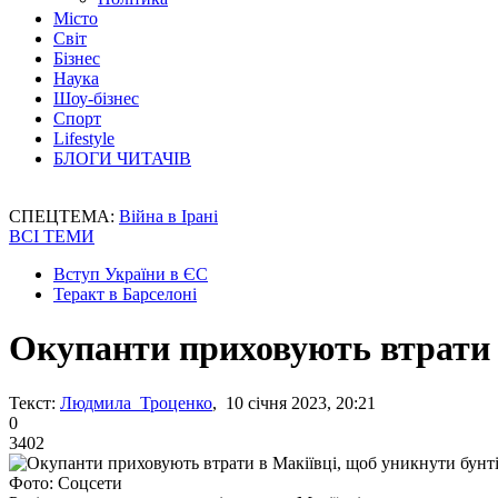
Місто
Світ
Бізнес
Наука
Шоу-бізнес
Спорт
Lifestyle
БЛОГИ ЧИТАЧІВ
СПЕЦТЕМА:
Війна в Ірані
ВСІ ТЕМИ
Вступ України в ЄС
Теракт в Барселоні
Окупанти приховують втрати в
Текст:
Людмила Троценко
, 10 січня 2023, 20:21
0
3402
Фото: Соцсети