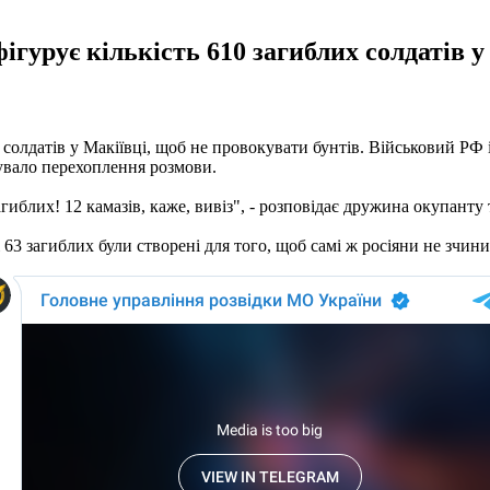
ігурує кількість 610 загиблих солдатів у
и солдатів у Макіївці, щоб не провокувати бунтів. Військовий Р
увало перехоплення розмови.
агиблих! 12 камазів, каже, вивіз", - розповідає дружина окупанту 
63 загиблих були створені для того, щоб самі ж росіяни не зчини