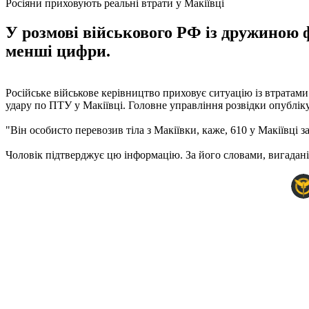
Росіяни приховують реальні втрати у Макіївці
У розмові військового РФ із дружиною ф
менші цифри.
Російське військове керівництво приховує ситуацію із втратам
удару по ПТУ у Макіївці. Головне управління розвідки опублік
"Він особисто перевозив тіла з Макіївки, каже, 610 у Макіївці з
Чоловік підтверджує цю інформацію. За його словами, вигадані 