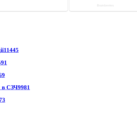
ії
11445
591
69
 в СЗЧ
9981
73