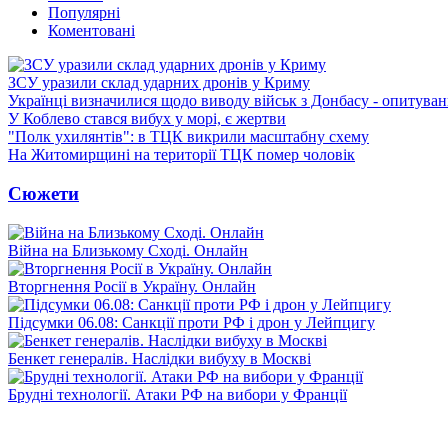
Популярні
Коментовані
ЗСУ уразили склад ударних дронів у Криму
Українці визначилися щодо виводу військ з Донбасу - опитува
У Коблево стався вибух у морі, є жертви
"Полк ухилянтів": в ТЦК викрили масштабну схему
На Житомирщині на території ТЦК помер чоловік
Сюжети
Війна на Близькому Сході. Онлайн
Вторгнення Росії в Україну. Онлайн
Підсумки 06.08: Санкції проти РФ і дрон у Лейпцигу
Бенкет генералів. Наслідки вибуху в Москві
Брудні технології. Атаки РФ на вибори у Франції