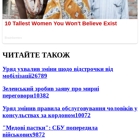
ЧИТАЙТЕ ТАКОЖ
Уряд ухвалив зміни щодо відстрочки від
мобілізації
26789
Зеленський зробив заяву про мирні
переговори
10382
Уряд змінив правила обслуговування чоловіків у
консульствах за кордоном
10072
"Медові пастки": СБУ попередила
військових
9872