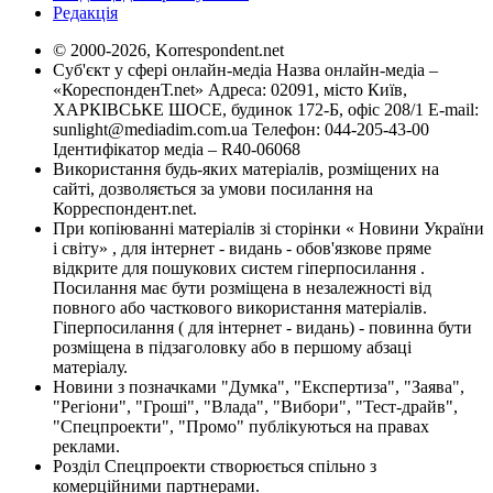
Редакція
© 2000-2026, Korrespondent.net
Суб'єкт у сфері онлайн-медіа Назва онлайн-медіа –
«КореспонденТ.net» Адреса: 02091, місто Київ,
ХАРКІВСЬКЕ ШОСЕ, будинок 172-Б, офіс 208/1 E-mail:
sunlight@mediadim.com.ua
Телефон: 044-205-43-00
Ідентифікатор медіа – R40-06068
Використання будь-яких матеріалів, розміщених на
сайті, дозволяється за умови посилання на
Корреспондент.net.
При копіюванні матеріалів зі сторінки « Новини України
і світу» , для інтернет - видань - обов'язкове пряме
відкрите для пошукових систем гіперпосилання .
Посилання має бути розміщена в незалежності від
повного або часткового використання матеріалів.
Гіперпосилання ( для інтернет - видань) - повинна бути
розміщена в підзаголовку або в першому абзаці
матеріалу.
Новини з позначками "Думка", "Експертиза", "Заява",
"Регіони", "Гроші", "Влада", "Вибори", "Тест-драйв",
"Спецпроекти", "Промо" публікуються на правах
реклами.
Розділ Спецпроекти створюється спільно з
комерційними партнерами.