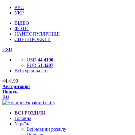
РУС
УКР
ВІДЕО
ФОТО
НАЙПОПУЛЯРНІШІ
СПЕЦПРОЕКТИ
USD
USD
44.4190
EUR
51.3207
Всі курси валют
44.4190
Авторизація
Пошук
RU
ВСІ РОЗДІЛИ
Головна
Україна
Всі новини розділу
Політика