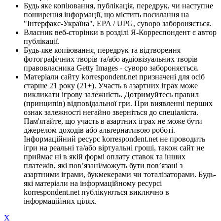
Будь яке копіювання, публікація, передрук, чи наступне
поширення інформації, що містить посилання на
"Інтерфакс-Україна", EPA / UPG, суворо забороняється.
Власник веб-сторінки в розділі Я-Корреспондент є автор
публікації.
Будь-яке копіювання, передрук та відтворення
фотографічних творів та/або аудіовізуальних творів
правовласника Getty Images - суворо забороняється.
Матеріали сайту korrespondent.net призначені для осіб
старше 21 року (21+). Участь в азартних іграх може
викликати ігрову залежність. Дотримуйтесь правил
(принципів) відповідальної гри. При виявленні перших
ознак залежності негайно зверніться до спеціаліста.
Пам'ятайте, що участь в азартних іграх не може бути
джерелом доходів або альтернативою роботі.
Інформаційний ресурс korrespondent.net не проводить
ігри на реальні та/або віртуальні гроші, також сайт не
приймає ні в якій формі оплату ставок та інших
платежів, які пов’язані/можуть бути пов’язані з
азартними іграми, букмекерами чи тоталізаторами. Будь-
які матеріали на інформаційному ресурсі
korrespondent.net публікуються виключно в
інформаційних цілях.
X