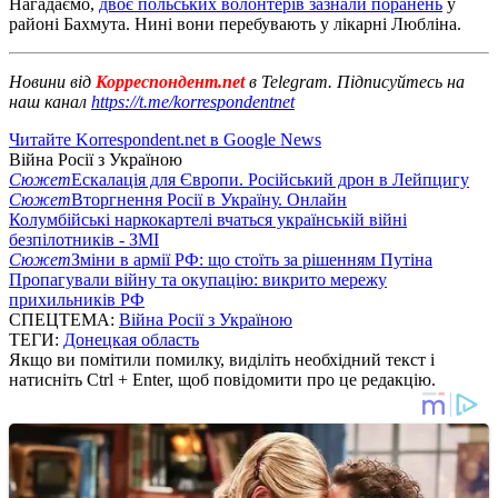
Нагадаємо,
двоє польських волонтерів зазнали поранень
у
районі Бахмута. Нині вони перебувають у лікарні Любліна.
Новини від
Корреспондент.net
в Telegram. Підписуйтесь на
наш канал
https://t.me/korrespondentnet
Читайте Korrespondent.net в Google News
Війна Росії з Україною
Сюжет
Ескалація для Європи. Російський дрон в Лейпцигу
Сюжет
Вторгнення Росії в Україну. Онлайн
Колумбійські наркокартелі вчаться українській війні
безпілотників - ЗМІ
Сюжет
Зміни в армії РФ: що стоїть за рішенням Путіна
Пропагували війну та окупацію: викрито мережу
прихильників РФ
СПЕЦТЕМА:
Війна Росії з Україною
ТЕГИ:
Донецкая область
Якщо ви помітили помилку, виділіть необхідний текст і
натисніть Ctrl + Enter, щоб повідомити про це редакцію.