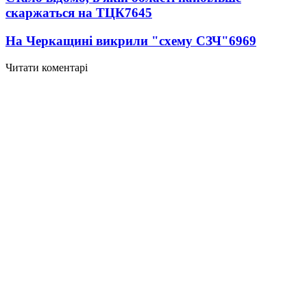
скаржаться на ТЦК
7645
На Черкащині викрили "схему СЗЧ"
6969
Читати коментарі