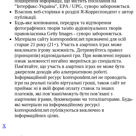
поширення інформації, що містить посилання на
"Інтерфакс-Україна", EPA / UPG, суворо забороняється.
Власник веб-сторінки в розділі Я-Корреспондент є автор
публікації.
Будь-яке копіювання, передрук та відтворення
фотографічних творів та/або аудіовізуальних творів
правовласника Getty Images - суворо забороняється.
Матеріали сайту korrespondent.net призначені для осіб
старше 21 року (21+). Участь в азартних іграх може
викликати ігрову залежність. Дотримуйтесь правил
(принципів) відповідальної гри. При виявленні перших
ознак залежності негайно зверніться до спеціаліста.
Пам'ятайте, що участь в азартних іграх не може бути
джерелом доходів або альтернативою роботі.
Інформаційний ресурс korrespondent.net не проводить
ігри на реальні та/або віртуальні гроші, також сайт не
приймає ні в якій формі оплату ставок та інших
платежів, які пов’язані/можуть бути пов’язані з
азартними іграми, букмекерами чи тоталізаторами. Будь-
які матеріали на інформаційному ресурсі
korrespondent.net публікуються виключно в
інформаційних цілях.
X