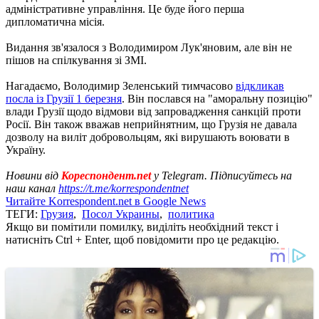
адміністративне управління. Це буде його перша
дипломатична місія.
Видання зв'язалося з Володимиром Лук'яновим, але він не
пішов на спілкування зі ЗМІ.
Нагадаємо, Володимир Зеленський тимчасово
відкликав
посла із Грузії 1 березня
. Він послався на "аморальну позицію"
влади Грузії щодо відмови від запровадження санкцій проти
Росії. Він також вважав неприйнятним, що Грузія не давала
дозволу на виліт добровольцям, які вирушають воювати в
Україну.
Новини від
Кореспондент.net
у Telegram. Підписуйтесь на
наш канал
https://t.me/korrespondentnet
Читайте Korrespondent.net в Google News
ТЕГИ:
Грузия
,
Посол Украины
,
политика
Якщо ви помітили помилку, виділіть необхідний текст і
натисніть Ctrl + Enter, щоб повідомити про це редакцію.