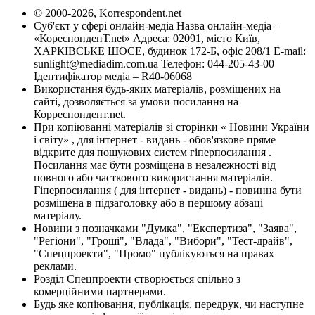
© 2000-2026, Korrespondent.net
Суб'єкт у сфері онлайн-медіа Назва онлайн-медіа –
«КореспонденТ.net» Адреса: 02091, місто Київ,
ХАРКІВСЬКЕ ШОСЕ, будинок 172-Б, офіс 208/1 E-mail:
sunlight@mediadim.com.ua
Телефон: 044-205-43-00
Ідентифікатор медіа – R40-06068
Використання будь-яких матеріалів, розміщених на
сайті, дозволяється за умови посилання на
Корреспондент.net.
При копіюванні матеріалів зі сторінки « Новини України
і світу» , для інтернет - видань - обов'язкове пряме
відкрите для пошукових систем гіперпосилання .
Посилання має бути розміщена в незалежності від
повного або часткового використання матеріалів.
Гіперпосилання ( для інтернет - видань) - повинна бути
розміщена в підзаголовку або в першому абзаці
матеріалу.
Новини з позначками "Думка", "Експертиза", "Заява",
"Регіони", "Гроші", "Влада", "Вибори", "Тест-драйв",
"Спецпроекти", "Промо" публікуються на правах
реклами.
Розділ Спецпроекти створюється спільно з
комерційними партнерами.
Будь яке копіювання, публікація, передрук, чи наступне