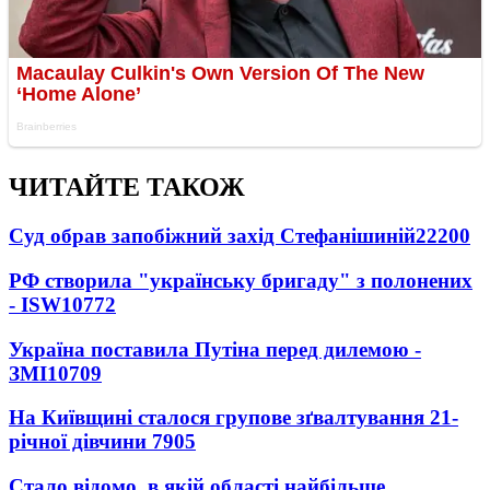
ЧИТАЙТЕ ТАКОЖ
Суд обрав запобіжний захід Стефанішиній
22200
РФ створила "українську бригаду" з полонених
- ISW
10772
Україна поставила Путіна перед дилемою -
ЗМІ
10709
На Київщині сталося групове зґвалтування 21-
річної дівчини
7905
Стало відомо, в якій області найбільше