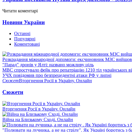
Читати коментарі
Новини України
Останні
Популярні
Коментовані
Розкрадання міжнародної допомоги: ексчиновник МЗС вийшов 
"Парад" дронів у Ялті: названо можливу ціль
МВС спростувало фейк про репатріацію 1210 тіл українських в
УЧХ повідомив про безпрецедентні атаки РФ у липні
Сюжет
Вторгнення Росії в Україну. Онлайн
Сюжети
Вторгнення Росії в Україну. Онлайн
Війна на Близькому Сході. Онлайн
"Полювати на лучника, а не на стрілу". Як Україні боротись з 