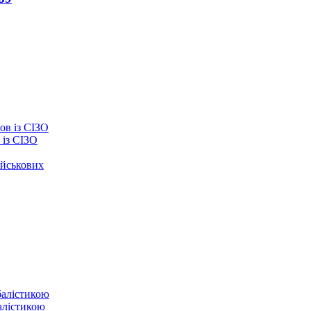
із СІЗО
ійськових
балістикою