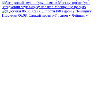
Загадковий звук вибуху налякав Москву: що це було
Підсумки 06.08: Санкції проти РФ і дрон у Лейпцигу