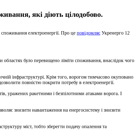
живання, які діють цілодобово.
го споживання електроенергії. Про це
повідомляє
Укренерго 12
яти областях було перевищено ліміти споживання, внаслідок чого
тичній інфраструктурі. Крім того, ворогом тимчасово окуповано
дозволити повністю покрити потребу в електроенергії.
ів, уражених ракетними і безпілотними атаками ворога. І
воляє знизити навантаження на енергосистему і знизити
структуру міст, тобто зберегти подачу опалення та