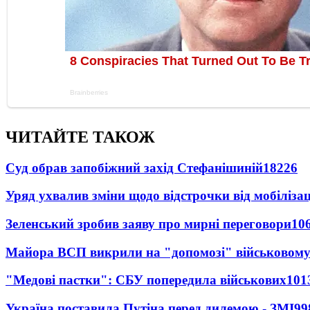
ЧИТАЙТЕ ТАКОЖ
Суд обрав запобіжний захід Стефанішиній
18226
Уряд ухвалив зміни щодо відстрочки від мобілізац
Зеленський зробив заяву про мирні переговори
10
Майора ВСП викрили на "допомозі" військовому
"Медові пастки": СБУ попередила військових
101
Україна поставила Путіна перед дилемою - ЗМІ
99