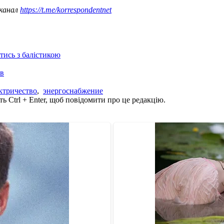
 канал
https://t.me/korrespondentnet
отись з балістикою
ів
ктричество
,
энергоснабжение
ь Ctrl + Enter, щоб повідомити про це редакцію.