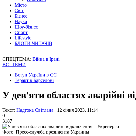
Місто
Світ
Бізнес
Наука
Шоу-бізнес
Спорт
Lifestyle
БЛОГИ ЧИТАЧІВ
СПЕЦТЕМА:
Війна в Ірані
ВСІ ТЕМИ
Вступ України в ЄС
Теракт в Барселоні
У дев'яти областях аварійні 
Текст:
Надтока Світлана
, 12 січня 2023, 11:14
0
3187
Фото: Пресс-служба президента Украины