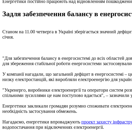
Енергетики постійно працюють над відновленням пошкоджених
Задля забезпечення балансу в енергосист
Станом на 11.00 четверга в Україні зберігається значний дефіц
січня.
"Для забезпечення балансу в енергосистемі до всіх областей до
для збереження стабільної роботи енергосистеми застосовувалис
У компанії нагадали, що загальний дефіцит в енергосистемі – ц
низку електростанцій, які виробляли електроенергію для україн
"Укренерго, виробники електроенергії та оператори систем ро
спільними зусиллями це нам поступово вдається", – зазначили у
Енергетики закликали громадян розумно споживати електроене
необхідність застосування обмежень.
Нагадаємо, енергетики впроваджують
проект захисту інфрастру
водопостачання при відключеннях електроенергії.