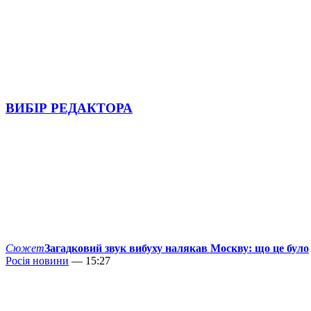
ВИБІР РЕДАКТОРА
Сюжет
Загадковий звук вибуху налякав Москву: що це було
Росія новини
— 15:27