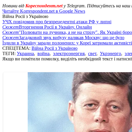
Новини від
Кореспондент.net
у Telegram. Підписуйтесь на наш
Читайте Korrespondent.net в Google News
Війна Росії з Україною
УЧХ повідомив про безпрецедентні атаки РФ у липні
Сюжет
Вторгнення Росії в Україну. Онлайн
Сюжет
"Полювати на лучника, а не на стрілу". Як Україні бор
Сюжет
Загадковий звук вибуху налякав Москву: що це було
Їздили в Україну заради полонених: у Кореї затримали активіст
СПЕЦТЕМА:
Війна Росії з Україною
ТЕГИ:
Украина
,
война
,
электроэнергия
,
свет
,
Укрэнерго
,
эле
Якщо ви помітили помилку, виділіть необхідний текст і натисніт