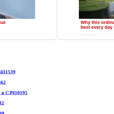
ії
11539
662
 в СЗЧ
10195
32
89