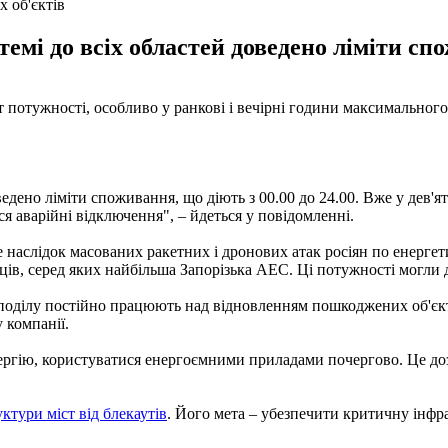
 об'єктів
емі до всіх областей доведено ліміти спо
ит потужності, особливо у ранкові і вечірні години максимально
ведено ліміти споживання, що діють з 00.00 до 24.00. Вже у дев'
я аварійні відключення", – йдеться у повідомленні.
е наслідок масованих ракетних і дронових атак росіян по енерге
ців, серед яких найбільша Запорізька АЕС. Ці потужності могли 
зподілу постійно працюють над відновленням пошкоджених об'єкт
 компанії.
ргію, користуватися енергоємними приладами почергово. Це доз
ктури міст від блекаутів
. Його мета – убезпечити критичну інфра