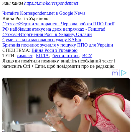
наш канал
https://t.me/korrespondentnet
Читайте Korrespondent.net в Google News
Війна Росії з Україною
Сюжет
Жертви та поранені. Чергова робота ППО Росії
РФ найбільше атакує на двох напрямках - Генштаб
Сюжет
Вторгнення Росії в Україну. Онлайн
Суми зазнали масованого удару КАБів
Британія посилює зусилля у пошуку ППО для України
СПЕЦТЕМА:
Війна Росії з Україною
ТЕГИ:
самолет
,
БПЛА
,
беспилотник
,
ВСУ
Якщо ви помітили помилку, виділіть необхідний текст і
натисніть Ctrl + Enter, щоб повідомити про це редакцію.