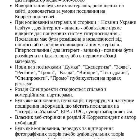
Використання будь-яких матеріалів, розміщених на
сайті, дозволяється за умови посилання на
Корреспондент.net.
При копіюванні матеріалів зі сторінки « Новини України
і світу» , для інтернет - видань - обов'язкове пряме
відкрите для пошукових систем гіперпосилання .
Посилання має бути розміщена в незалежності від
повного або часткового використання матеріалів.
Гіперпосилання ( для інтернет - видань) - повинна бути
розміщена в підзаголовку або в першому абзаці
матеріалу.
Новини з позначками "Думка", "Експертиза", "Заява",
"Регіони", "Гроші", "Влада", "Вибори", "Тест-драйв",
"Спецпроекти", "Промо" публікуються на правах
реклами.
Розділ Спецпроекти створюється спільно з
комерційними партнерами.
Будь яке копіювання, публікація, передрук, чи наступне
поширення інформації, що містить посилання на
"Інтерфакс-Україна", EPA / UPG, суворо забороняється.
Власник веб-сторінки в розділі Я-Корреспондент є автор
публікації.
Будь-яке копіювання, передрук та відтворення
фотографічних творів та/або аудіовізуальних творів