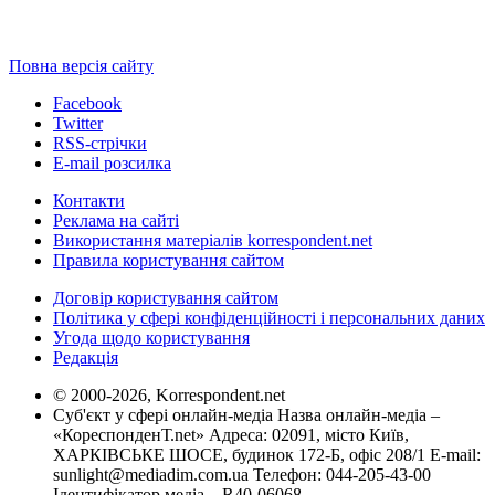
Повна версія сайту
Facebook
Twitter
RSS-стрічки
E-mail розсилка
Контакти
Реклама на сайті
Використання матеріалів korrespondent.net
Правила користування сайтом
Договір користування сайтом
Політика у сфері конфіденційності і персональних даних
Угода щодо користування
Редакція
© 2000-2026, Korrespondent.net
Суб'єкт у сфері онлайн-медіа Назва онлайн-медіа –
«КореспонденТ.net» Адреса: 02091, місто Київ,
ХАРКІВСЬКЕ ШОСЕ, будинок 172-Б, офіс 208/1 E-mail:
sunlight@mediadim.com.ua
Телефон: 044-205-43-00
Ідентифікатор медіа – R40-06068