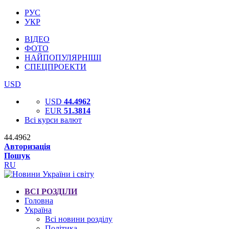
РУС
УКР
ВІДЕО
ФОТО
НАЙПОПУЛЯРНІШІ
СПЕЦПРОЕКТИ
USD
USD
44.4962
EUR
51.3814
Всі курси валют
44.4962
Авторизація
Пошук
RU
ВСІ РОЗДІЛИ
Головна
Україна
Всі новини розділу
Політика