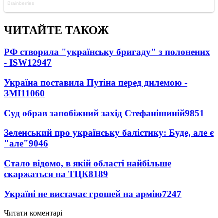
ЧИТАЙТЕ ТАКОЖ
РФ створила "українську бригаду" з полонених
- ISW
12947
Україна поставила Путіна перед дилемою -
ЗМІ
11060
Суд обрав запобіжний захід Стефанішиній
9851
Зеленський про українську балістику: Буде, але є
"але"
9046
Стало відомо, в якій області найбільше
скаржаться на ТЦК
8189
Україні не вистачає грошей на армію
7247
Читати коментарі