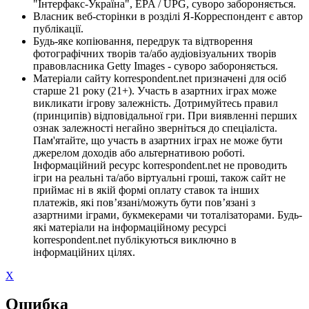
"Інтерфакс-Україна", EPA / UPG, суворо забороняється.
Власник веб-сторінки в розділі Я-Корреспондент є автор
публікації.
Будь-яке копіювання, передрук та відтворення
фотографічних творів та/або аудіовізуальних творів
правовласника Getty Images - суворо забороняється.
Матеріали сайту korrespondent.net призначені для осіб
старше 21 року (21+). Участь в азартних іграх може
викликати ігрову залежність. Дотримуйтесь правил
(принципів) відповідальної гри. При виявленні перших
ознак залежності негайно зверніться до спеціаліста.
Пам'ятайте, що участь в азартних іграх не може бути
джерелом доходів або альтернативою роботі.
Інформаційний ресурс korrespondent.net не проводить
ігри на реальні та/або віртуальні гроші, також сайт не
приймає ні в якій формі оплату ставок та інших
платежів, які пов’язані/можуть бути пов’язані з
азартними іграми, букмекерами чи тоталізаторами. Будь-
які матеріали на інформаційному ресурсі
korrespondent.net публікуються виключно в
інформаційних цілях.
X
Ошибка