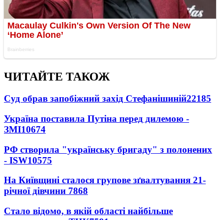
ЧИТАЙТЕ ТАКОЖ
Суд обрав запобіжний захід Стефанішиній
22185
Україна поставила Путіна перед дилемою -
ЗМІ
10674
РФ створила "українську бригаду" з полонених
- ISW
10575
На Київщині сталося групове зґвалтування 21-
річної дівчини
7868
Стало відомо, в якій області найбільше