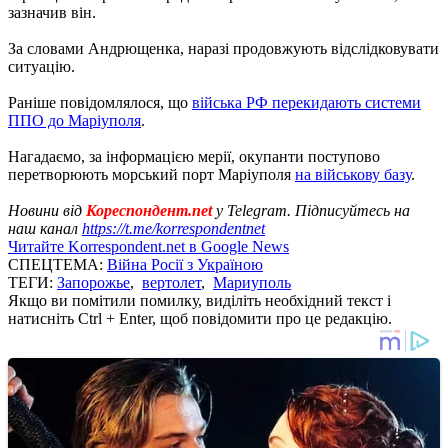
зазначив він.
За словами Андрющенка, наразі продовжують відслідковувати
ситуацію.
Раніше повідомлялося, що
війська РФ перекидають системи
ППО до Маріуполя
.
Нагадаємо, за інформацією мерії, окупанти поступово
перетворюють морський порт Маріуполя
на військову базу
.
Новини від
Кореспондент.net
у Telegram. Підписуйтесь на
наш канал
https://t.me/korrespondentnet
Читайте Korrespondent.net в Google News
СПЕЦТЕМА:
Війна Росії з Україною
ТЕГИ:
Запорожье
,
вертолет
,
Мариуполь
Якщо ви помітили помилку, виділіть необхідний текст і
натисніть Ctrl + Enter, щоб повідомити про це редакцію.