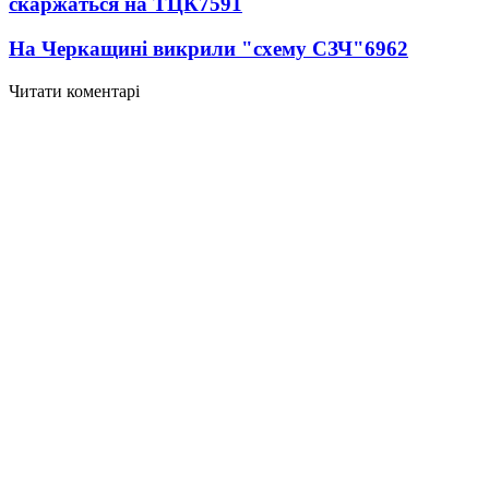
скаржаться на ТЦК
7591
На Черкащині викрили "схему СЗЧ"
6962
Читати коментарі