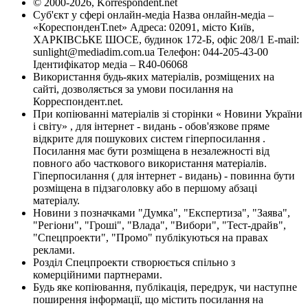
© 2000-2026, Korrespondent.net
Суб'єкт у сфері онлайн-медіа Назва онлайн-медіа –
«КореспонденТ.net» Адреса: 02091, місто Київ,
ХАРКІВСЬКЕ ШОСЕ, будинок 172-Б, офіс 208/1 E-mail:
sunlight@mediadim.com.ua
Телефон: 044-205-43-00
Ідентифікатор медіа – R40-06068
Використання будь-яких матеріалів, розміщених на
сайті, дозволяється за умови посилання на
Корреспондент.net.
При копіюванні матеріалів зі сторінки « Новини України
і світу» , для інтернет - видань - обов'язкове пряме
відкрите для пошукових систем гіперпосилання .
Посилання має бути розміщена в незалежності від
повного або часткового використання матеріалів.
Гіперпосилання ( для інтернет - видань) - повинна бути
розміщена в підзаголовку або в першому абзаці
матеріалу.
Новини з позначками "Думка", "Експертиза", "Заява",
"Регіони", "Гроші", "Влада", "Вибори", "Тест-драйв",
"Спецпроекти", "Промо" публікуються на правах
реклами.
Розділ Спецпроекти створюється спільно з
комерційними партнерами.
Будь яке копіювання, публікація, передрук, чи наступне
поширення інформації, що містить посилання на