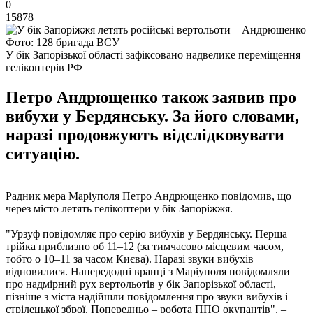
0
15878
Фото: 128 бригада ВСУ
У бік Запорізької області зафіксовано надвелике переміщення
гелікоптерів РФ
Петро Андрющенко також заявив про
вибухи у Бердянську. За його словами,
наразі продовжують відслідковувати
ситуацію.
Радник мера Маріуполя Петро Андрющенко повідомив, що
через місто летять гелікоптери у бік Запоріжжя.
"Урзуф повідомляє про серію вибухів у Бердянську. Перша
трійка приблизно об 11–12 (за тимчасово місцевим часом,
тобто о 10–11 за часом Києва). Наразі звуки вибухів
відновилися. Напередодні вранці з Маріуполя повідомляли
про надмірний рух вертольотів у бік Запорізької області,
пізніше з міста надійшли повідомлення про звуки вибухів і
стрілецької зброї. Попередньо – робота ППО окупантів", –