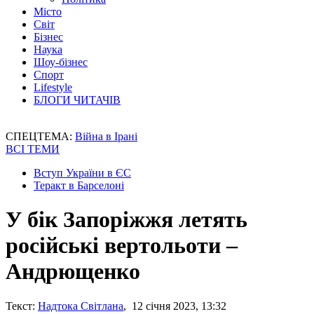
Місто
Світ
Бізнес
Наука
Шоу-бізнес
Спорт
Lifestyle
БЛОГИ ЧИТАЧІВ
СПЕЦТЕМА:
Війна в Ірані
ВСІ ТЕМИ
Вступ України в ЄС
Теракт в Барселоні
У бік Запоріжжя летять
російські вертольоти –
Андрющенко
Текст:
Надтока Світлана
, 12 січня 2023, 13:32