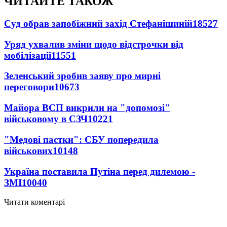
ЧИТАЙТЕ ТАКОЖ
Суд обрав запобіжний захід Стефанішиній
18527
Уряд ухвалив зміни щодо відстрочки від
мобілізації
11551
Зеленський зробив заяву про мирні
переговори
10673
Майора ВСП викрили на "допомозі"
військовому в СЗЧ
10221
"Медові пастки": СБУ попередила
військових
10148
Україна поставила Путіна перед дилемою -
ЗМІ
10040
Читати коментарі