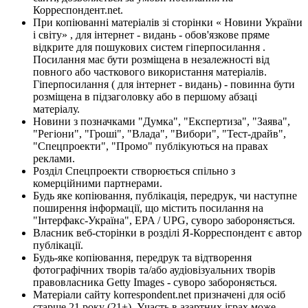
Корреспондент.net.
При копіюванні матеріалів зі сторінки « Новини України
і світу» , для інтернет - видань - обов'язкове пряме
відкрите для пошукових систем гіперпосилання .
Посилання має бути розміщена в незалежності від
повного або часткового використання матеріалів.
Гіперпосилання ( для інтернет - видань) - повинна бути
розміщена в підзаголовку або в першому абзаці
матеріалу.
Новини з позначками "Думка", "Експертиза", "Заява",
"Регіони", "Гроші", "Влада", "Вибори", "Тест-драйв",
"Спецпроекти", "Промо" публікуються на правах
реклами.
Розділ Спецпроекти створюється спільно з
комерційними партнерами.
Будь яке копіювання, публікація, передрук, чи наступне
поширення інформації, що містить посилання на
"Інтерфакс-Україна", EPA / UPG, суворо забороняється.
Власник веб-сторінки в розділі Я-Корреспондент є автор
публікації.
Будь-яке копіювання, передрук та відтворення
фотографічних творів та/або аудіовізуальних творів
правовласника Getty Images - суворо забороняється.
Матеріали сайту korrespondent.net призначені для осіб
старше 21 року (21+). Участь в азартних іграх може