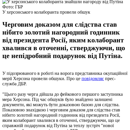
Фото: ГБР
У херсонського колаборанта провели обшук
Черговим доказом для слідства став
нібито золотий нагородний годинник
від президента Росії, яким колаборант
хвалився в оточенні, стверджуючи, що
це непідробний подарунок від Путіна.
У підозрюваного в роботі на ворога представника окупаційної
мерії Херсона провели обшуки. Про це
повідомляє
прес-
служба ДБР.
"Цього разу черга дійшла до фейкового першого заступника
мера Херсона. Під час обшуків було знайдено залишені
документи, які можуть бути доказовою базою для слідства.
Показовою знахідкою і черговим доказом для слідства став
нібито золотий нагородний годинник від президента Росії,
яким колаборант хвалився в оточенні, стверджуючи, що це
справжній подарунок від Путіна за теплу зустріч "нової