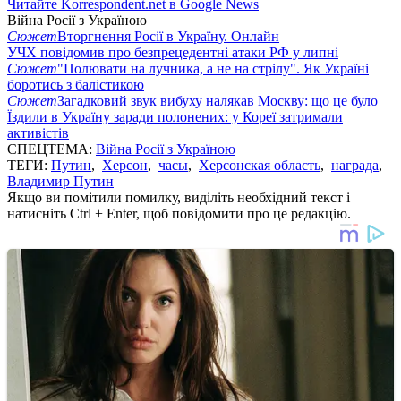
Читайте Korrespondent.net в Google News
Війна Росії з Україною
Сюжет
Вторгнення Росії в Україну. Онлайн
УЧХ повідомив про безпрецедентні атаки РФ у липні
Сюжет
"Полювати на лучника, а не на стрілу". Як Україні
боротись з балістикою
Сюжет
Загадковий звук вибуху налякав Москву: що це було
Їздили в Україну заради полонених: у Кореї затримали
активістів
СПЕЦТЕМА:
Війна Росії з Україною
ТЕГИ:
Путин
,
Херсон
,
часы
,
Херсонская область
,
награда
,
Владимир Путин
Якщо ви помітили помилку, виділіть необхідний текст і
натисніть Ctrl + Enter, щоб повідомити про це редакцію.