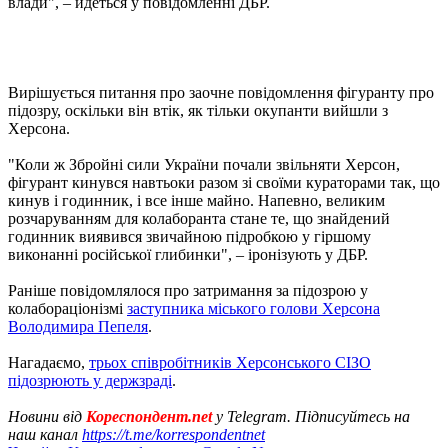
влади", – йдеться у повідомленні ДБР.
Вирішується питання про заочне повідомлення фігуранту про
підозру, оскільки він втік, як тільки окупанти вийшли з
Херсона.
"Коли ж Збройні сили України почали звільняти Херсон,
фігурант кинувся навтьоки разом зі своїми кураторами так, що
кинув і годинник, і все інше майно. Напевно, великим
розчаруванням для колаборанта стане те, що знайдений
годинник виявився звичайною підробкою у гіршому
виконанні російської глибинки", – іронізують у ДБР.
Раніше повідомлялося про затримання за підозрою у
колабораціонізмі
заступника міського голови Херсона
Володимира Пепеля
.
Нагадаємо,
трьох співробітників Херсонського СІЗО
підозрюють у держзраді
.
Новини від
Кореспондент.net
у Telegram. Підписуйтесь на
наш канал
https://t.me/korrespondentnet