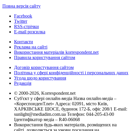
Повна версія сайту
Facebook
Twitter
RSS-стрічки
E-mail розсилка
Контакти
Реклама на сайті
Використання матеріалів korrespondent.net
Правила користування сайтом
Договір користування сайтом
Політика у сфері конфіденційності і персональних даних
Угода щодо користування
Редакція
© 2000-2026, Korrespondent.net
Суб'єкт у сфері онлайн-медіа Назва онлайн-медіа –
«КореспонденТ.net» Адреса: 02091, місто Київ,
ХАРКІВСЬКЕ ШОСЕ, будинок 172-Б, офіс 208/1 E-mail:
sunlight@mediadim.com.ua
Телефон: 044-205-43-00
Ідентифікатор медіа – R40-06068
Використання будь-яких матеріалів, розміщених на
сайті, дозволяється за умови посилання на