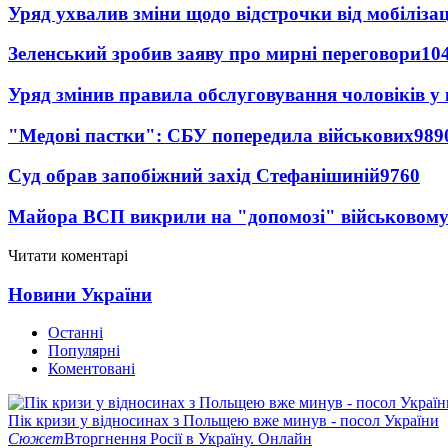
Уряд ухвалив зміни щодо відстрочки від мобілізац
Зеленський зробив заяву про мирні переговори
10
Уряд змінив правила обслуговування чоловіків у
"Медові пастки": СБУ попередила військових
989
Суд обрав запобіжний захід Стефанішиній
9760
Майора ВСП викрили на "допомозі" військовому
Читати коментарі
Новини України
Останні
Популярні
Коментовані
Пік кризи у відносинах з Польщею вже минув - посол України
Сюжет
Вторгнення Росії в Україну. Онлайн