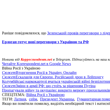
Раніше повідомлялося, що
Зеленський провів переговори з лід
Ердоган готує нові переговори з Україною та РФ
Новини від
Корреспондент.net
в Telegram. Підписуйтесь на наш 
Читайте Korrespondent.net в Google News
Війна Росії з Україною
Сюжет
Вторгнення Росії в Україну. Онлайн
Сюжет
Ескалація для Європи. Російський дрон в Лейпцигу
Колумбійські наркокартелі вчаться українській війні безпілотни
Сюжет
Зміни в армії РФ: що стоїть за рішенням Путіна
Пропагували війну та окупацію: викрито мережу прихильникі
СПЕЦТЕМА:
Війна Росії з Україною
ТЕГИ:
Латвия
,
сейм
,
Президент Украины
,
Гуманитарная пом
Якщо ви помітили помилку, виділіть необхідний текст і натисніт