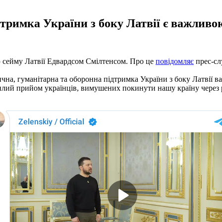
тримка України з боку Латвії є важливою
ю сейму Латвії Едвардсом Смілтенсом. Про це
повідомляє
прес-сл
чна, гуманітарна та оборонна підтримка України з боку Латвії в
 теплий прийом українців, вимушених покинути нашу країну через