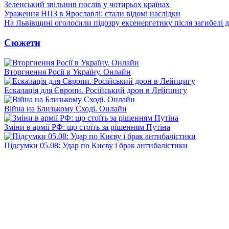
Зеленський звільнив послів у чотирьох країнах
Ураження НПЗ в Ярославлі: стали відомі наслідки
На Львівщині оголосили підозру ексенергетику після загибелі 
Сюжети
Вторгнення Росії в Україну. Онлайн
Ескалація для Європи. Російський дрон в Лейпцигу
Війна на Близькому Сході. Онлайн
Зміни в армії РФ: що стоїть за рішенням Путіна
Підсумки 05.08: Удар по Києву і брак антибалістики