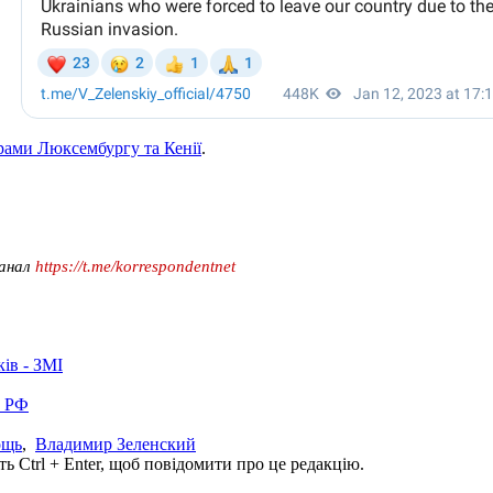
ерами Люксембургу та Кенії
.
канал
https://t.me/korrespondentnet
ків - ЗМІ
в РФ
ощь
,
Владимир Зеленский
ь Ctrl + Enter, щоб повідомити про це редакцію.