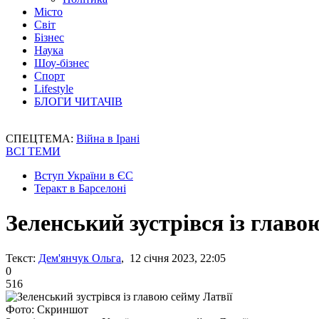
Місто
Світ
Бізнес
Наука
Шоу-бізнес
Спорт
Lifestyle
БЛОГИ ЧИТАЧІВ
СПЕЦТЕМА:
Війна в Ірані
ВСІ ТЕМИ
Вступ України в ЄС
Теракт в Барселоні
Зеленський зустрівся із главо
Текст:
Дем'янчук Ольга
, 12 січня 2023, 22:05
0
516
Фото: Скриншот