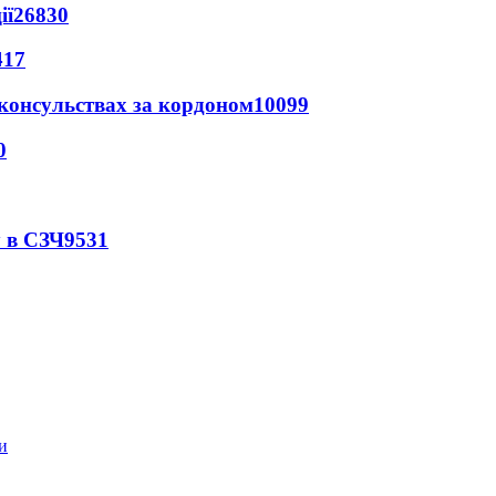
ії
26830
417
 консульствах за кордоном
10099
0
 в СЗЧ
9531