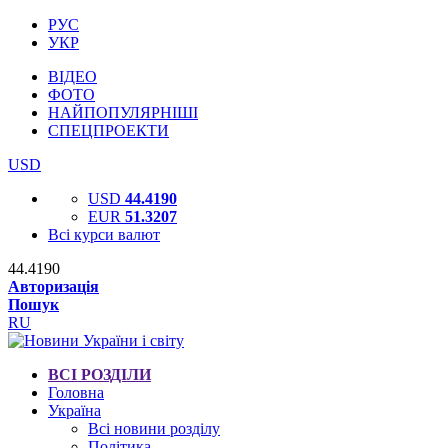
РУС
УКР
ВІДЕО
ФОТО
НАЙПОПУЛЯРНІШІ
СПЕЦПРОЕКТИ
USD
USD
44.4190
EUR
51.3207
Всі курси валют
44.4190
Авторизація
Пошук
RU
ВСІ РОЗДІЛИ
Головна
Україна
Всі новини розділу
Політика