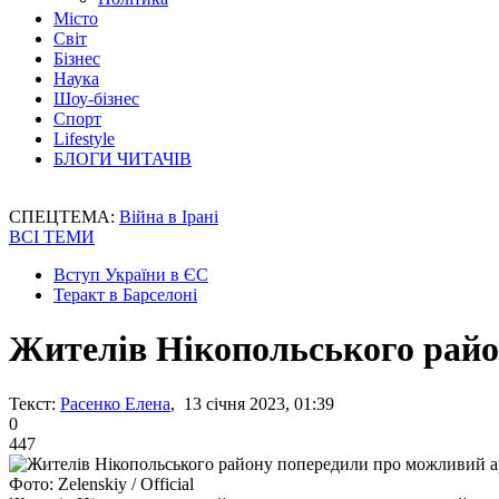
Місто
Світ
Бізнес
Наука
Шоу-бізнес
Спорт
Lifestyle
БЛОГИ ЧИТАЧІВ
СПЕЦТЕМА:
Війна в Ірані
ВСІ ТЕМИ
Вступ України в ЄС
Теракт в Барселоні
Жителів Нікопольського райо
Текст:
Расенко Елена
, 13 січня 2023, 01:39
0
447
Фото: Zelenskiy / Official