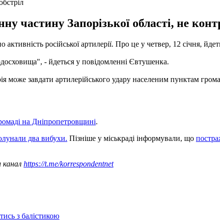
обстріл
ну частину Запорізької області, не кон
 активність російської артилерії. Про це у четвер, 12 січня, йде
одосховища", - йдеться у повідомленні Євтушенка.
рія може завдати артилерійського удару населеним пунктам грома
громаді на Дніпропетровщині
.
олунали два вибухи.
Пізніше у міськраді інформували, що
постра
ш канал
https://t.me/korrespondentnet
отись з балістикою