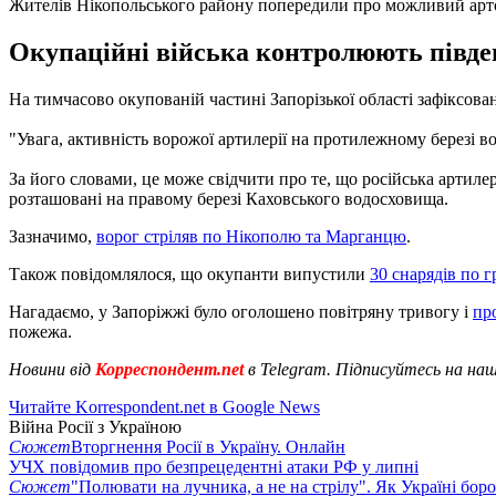
Жителів Нікопольського району попередили про можливий арт
Окупаційні війська контролюють півден
На тимчасово окупованій частині Запорізької області зафіксовано
"Увага, активність ворожої артилерії на протилежному березі в
За його словами, це може свідчити про те, що російська артиле
розташовані на правому березі Каховського водосховища.
Зазначимо,
ворог стріляв по Нікополю та Марганцю
.
Також повідомлялося, що окупанти випустили
30 снарядів по 
Нагадаємо, у Запоріжжі було оголошено повітряну тривогу і
пр
пожежа.
Новини від
Корреспондент.net
в Telegram. Підписуйтесь на на
Читайте Korrespondent.net в Google News
Війна Росії з Україною
Сюжет
Вторгнення Росії в Україну. Онлайн
УЧХ повідомив про безпрецедентні атаки РФ у липні
Сюжет
"Полювати на лучника, а не на стрілу". Як Україні бор