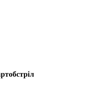
ртобстріл