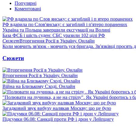
Популярні
Коментовані
РФ вдарила по Слов'янську: є загиблий і п'ятеро поранених
Україна та Польща завершили ексгумації на Волині
База ФСБ і шість суден: СБС уразили 102 цілі РФ
Сюжет
Вторгнення Росії в Україну. Онлайн
Коли мовчить зв'язок - мовчить уся бригада. Зв'язківці просять
Сюжети
Вторгнення Росії в Україну. Онлайн
Війна на Близькому Сході. Онлайн
"Полювати на лучника, а не на стрілу". Як Україні боротись з 
Загадковий звук вибуху налякав Москву: що це було
Підсумки 06.08: Санкції проти РФ і дрон у Лейпцигу