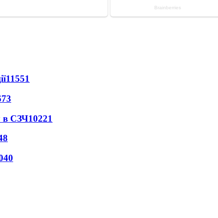
ії
11551
673
 в СЗЧ
10221
48
040