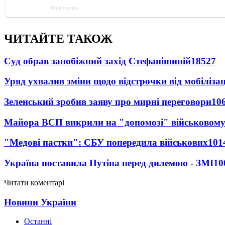
ЧИТАЙТЕ ТАКОЖ
Суд обрав запобіжний захід Стефанішиній
18527
Уряд ухвалив зміни щодо відстрочки від мобілізац
Зеленський зробив заяву про мирні переговори
10
Майора ВСП викрили на "допомозі" військовому
"Медові пастки": СБУ попередила військових
101
Україна поставила Путіна перед дилемою - ЗМІ
10
Читати коментарі
Новини України
Останні