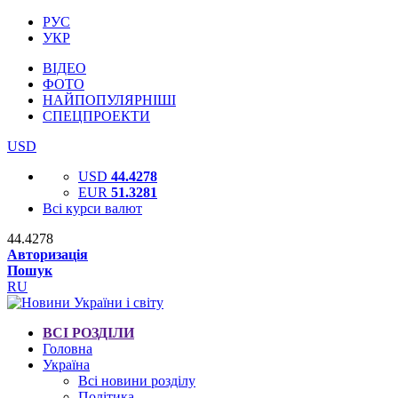
РУС
УКР
ВІДЕО
ФОТО
НАЙПОПУЛЯРНІШІ
СПЕЦПРОЕКТИ
USD
USD
44.4278
EUR
51.3281
Всі курси валют
44.4278
Авторизація
Пошук
RU
ВСІ РОЗДІЛИ
Головна
Україна
Всі новини розділу
Політика