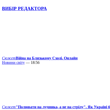
ВИБІР РЕДАКТОРА
Сюжет
Війна на Близькому Сході. Онлайн
Новини світу
— 18:56
Сюжет
"Полювати на лучника, а не на стрілу". Як Україні 