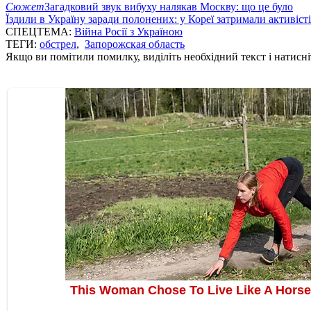
Сюжет
Загадковий звук вибуху налякав Москву: що це було
Їздили в Україну заради полонених: у Кореї затримали активіст
СПЕЦТЕМА:
Війна Росії з Україною
ТЕГИ:
обстрел
,
Запорожская область
Якщо ви помітили помилку, виділіть необхідний текст і натисніт