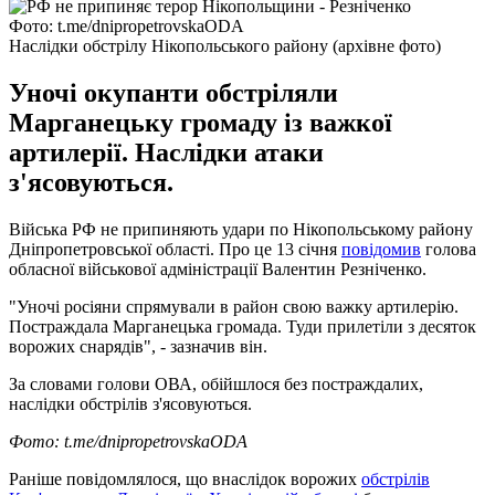
Фото: t.me/dnipropetrovskaODA
Наслідки обстрілу Нікопольського району (архівне фото)
Уночі окупанти обстріляли
Марганецьку громаду із важкої
артилерії. Наслідки атаки
з'ясовуються.
Війська РФ не припиняють удари по Нікопольському району
Дніпропетровської області. Про це 13 січня
повідомив
голова
обласної військової адміністрації Валентин Резніченко.
"Уночі росіяни спрямували в район свою важку артилерію.
Постраждала Марганецька громада. Туди прилетіли з десяток
ворожих снарядів", - зазначив він.
За словами голови ОВА, обійшлося без постраждалих,
наслідки обстрілів з'ясовуються.
Фото: t.me/dnipropetrovskaODA
Раніше повідомлялося, що внаслідок ворожих
обстрілів