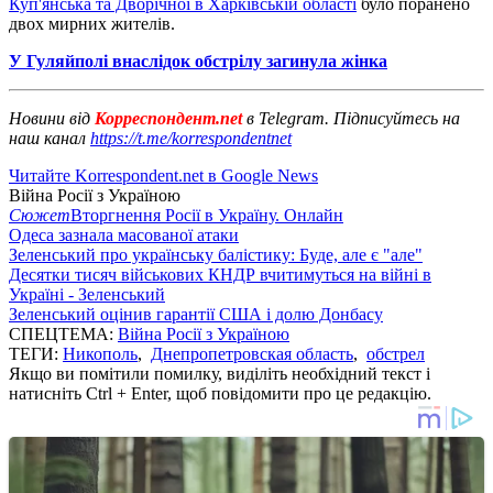
Куп'янська та Дворічної в Харківській області
було поранено
двох мирних жителів.
У Гуляйполі внаслідок обстрілу загинула жінка
Новини від
Корреспондент.net
в Telegram. Підписуйтесь на
наш канал
https://t.me/korrespondentnet
Читайте Korrespondent.net в Google News
Війна Росії з Україною
Сюжет
Вторгнення Росії в Україну. Онлайн
Одеса зазнала масованої атаки
Зеленський про українську балістику: Буде, але є "але"
Десятки тисяч військових КНДР вчитимуться на війні в
Україні - Зеленський
Зеленський оцінив гарантії США і долю Донбасу
СПЕЦТЕМА:
Війна Росії з Україною
ТЕГИ:
Никополь
,
Днепропетровская область
,
обстрел
Якщо ви помітили помилку, виділіть необхідний текст і
натисніть Ctrl + Enter, щоб повідомити про це редакцію.