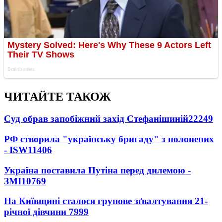
ЧИТАЙТЕ ТАКОЖ
Суд обрав запобіжний захід Стефанішиній
22249
РФ створила "українську бригаду" з полонених
- ISW
11406
Україна поставила Путіна перед дилемою -
ЗМІ
10769
На Київщині сталося групове зґвалтування 21-
річної дівчини
7999