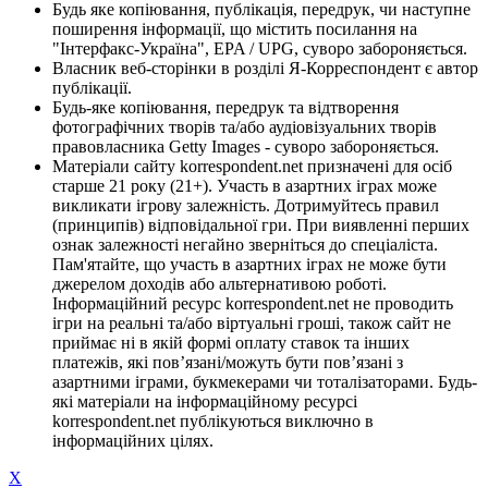
Будь яке копіювання, публікація, передрук, чи наступне
поширення інформації, що містить посилання на
"Інтерфакс-Україна", EPA / UPG, суворо забороняється.
Власник веб-сторінки в розділі Я-Корреспондент є автор
публікації.
Будь-яке копіювання, передрук та відтворення
фотографічних творів та/або аудіовізуальних творів
правовласника Getty Images - суворо забороняється.
Матеріали сайту korrespondent.net призначені для осіб
старше 21 року (21+). Участь в азартних іграх може
викликати ігрову залежність. Дотримуйтесь правил
(принципів) відповідальної гри. При виявленні перших
ознак залежності негайно зверніться до спеціаліста.
Пам'ятайте, що участь в азартних іграх не може бути
джерелом доходів або альтернативою роботі.
Інформаційний ресурс korrespondent.net не проводить
ігри на реальні та/або віртуальні гроші, також сайт не
приймає ні в якій формі оплату ставок та інших
платежів, які пов’язані/можуть бути пов’язані з
азартними іграми, букмекерами чи тоталізаторами. Будь-
які матеріали на інформаційному ресурсі
korrespondent.net публікуються виключно в
інформаційних цілях.
X