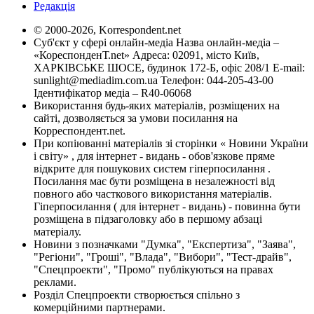
Редакція
© 2000-2026, Korrespondent.net
Суб'єкт у сфері онлайн-медіа Назва онлайн-медіа –
«КореспонденТ.net» Адреса: 02091, місто Київ,
ХАРКІВСЬКЕ ШОСЕ, будинок 172-Б, офіс 208/1 E-mail:
sunlight@mediadim.com.ua
Телефон: 044-205-43-00
Ідентифікатор медіа – R40-06068
Використання будь-яких матеріалів, розміщених на
сайті, дозволяється за умови посилання на
Корреспондент.net.
При копіюванні матеріалів зі сторінки « Новини України
і світу» , для інтернет - видань - обов'язкове пряме
відкрите для пошукових систем гіперпосилання .
Посилання має бути розміщена в незалежності від
повного або часткового використання матеріалів.
Гіперпосилання ( для інтернет - видань) - повинна бути
розміщена в підзаголовку або в першому абзаці
матеріалу.
Новини з позначками "Думка", "Експертиза", "Заява",
"Регіони", "Гроші", "Влада", "Вибори", "Тест-драйв",
"Спецпроекти", "Промо" публікуються на правах
реклами.
Розділ Спецпроекти створюється спільно з
комерційними партнерами.