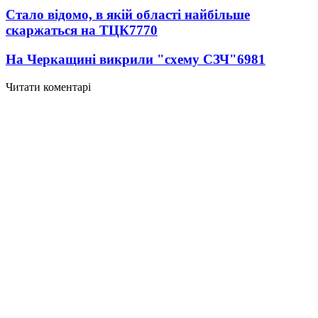
Стало відомо, в якій області найбільше
скаржаться на ТЦК
7770
На Черкащині викрили "схему СЗЧ"
6981
Читати коментарі