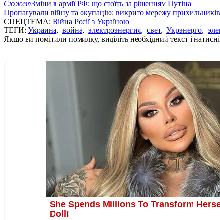
Сюжет
Зміни в армії РФ: що стоїть за рішенням Путіна
Пропагували війну та окупацію: викрито мережу прихильникі
СПЕЦТЕМА:
Війна Росії з Україною
ТЕГИ:
Украина
,
война
,
электроэнергия
,
свет
,
Укрэнерго
,
эле
Якщо ви помітили помилку, виділіть необхідний текст і натисніт