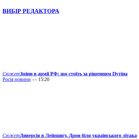
ВИБІР РЕДАКТОРА
Сюжет
Зміни в армії РФ: що стоїть за рішенням Путіна
Росія новини
— 15:20
Сюжет
Диверсія в Лейпцигу. Дрон біля українського літака