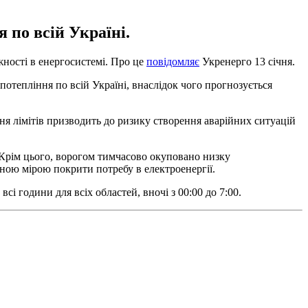
 по всій Україні.
жності в енергосистемі. Про це
повідомляє
Укренерго 13 січня.
потепління по всій Україні, внаслідок чого прогнозується
ня лімітів призводить до ризику створення аварійних ситуацій
. Крім цього, ворогом тимчасово окуповано низку
вною мірою покрити потребу в електроенергії.
сі години для всіх областей, вночі з 00:00 до 7:00.