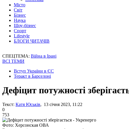
Місто
Світ
Бізнес
Наука
Шоу-бізнес
Спорт
Lifestyle
БЛОГИ ЧИТАЧІВ
СПЕЦТЕМА:
Війна в Ірані
ВСІ ТЕМИ
Вступ України в ЄС
Теракт в Барселоні
Дефіцит потужності зберігаєт
Текст:
Катя Юськів
, 13 січня 2023, 11:22
0
753
Фото: Херсонская ОВА