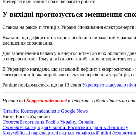
В енергетиків залишається ще багато роботи
У вихідні прогнозується зменшення спо
Станом на ранок п'ятниці в Україні споживання електроенергії 
Вказано, що дефіцит потужності особливо виражений у ранкові т
зменшення споживання.
Для забезпечення балансу в енергосистемі до всіх областей до
в енергосистемі. Тому для їхнього запобігання використовуютьс
В Укренерго нагадали, що загальний дефіцит в енергосистемі -
електростанцій, які виробляли електроенергію для українців, с
Раніше повідомлялося, що на 13 січня
Укренерго скасувало нічн
Новини від
Корреспондент.net
в Telegram. Підписуйтесь на на
Читайте Korrespondent.net в Google News
Війна Росії з Україною
Сюжет
Вторгнення Росії в Україну. Онлайн
Сюжет
Ескалація для Європи. Російський дрон в Лейпцигу
Колумбійські наркокартелі вчаться українській війні безпілотни