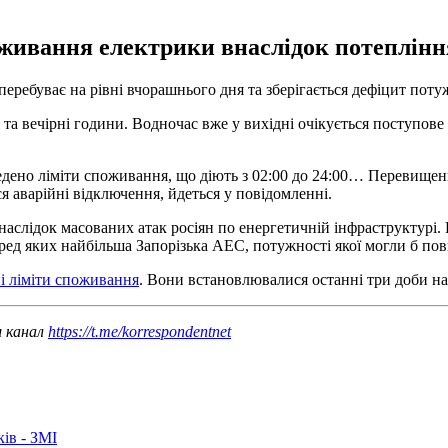
живання електрики внаслідок потепління
перебуває на рівні вчорашнього дня та зберігається дефіцит поту
а вечірні години. Водночас вже у вихідні очікується поступове 
ведено ліміти споживання, що діють з 02:00 до 24:00… Перевищен
я аварійні відключення, йдеться у повідомленні.
 наслідок масованих атак росіян по енергетичній інфраструктурі
еред яких найбільша Запорізька АЕС, потужності якої могли б по
і ліміти споживання
. Вони встановлювалися останні три доби на в
ш канал
https://t.me/korrespondentnet
ків - ЗМІ