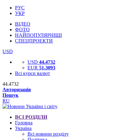
РУС
УКР
ВІДЕО
ФОТО
НАЙПОПУЛЯРНІШІ
СПЕЦПРОЕКТИ
USD
USD
44.4732
EUR
51.3093
Всі курси валют
44.4732
Авторизація
Пошук
RU
ВСІ РОЗДІЛИ
Головна
Україна
Всі новини розділу
Політика