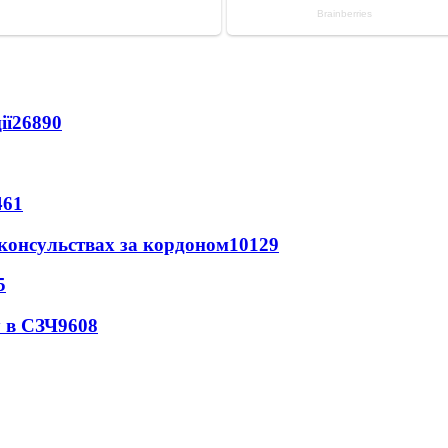
ії
26890
461
 консульствах за кордоном
10129
5
 в СЗЧ
9608