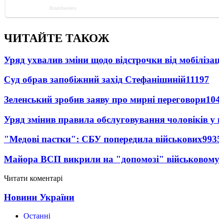
ЧИТАЙТЕ ТАКОЖ
Уряд ухвалив зміни щодо відстрочки від мобілізац
Суд обрав запобіжний захід Стефанішиній
11197
Зеленський зробив заяву про мирні переговори
10
Уряд змінив правила обслуговування чоловіків у
"Медові пастки": СБУ попередила військових
993
Майора ВСП викрили на "допомозі" військовому
Читати коментарі
Новини України
Останні