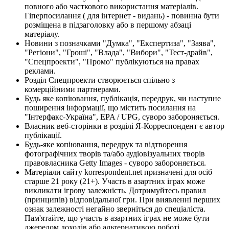
повного або часткового використання матеріалів.
Гіперпосилання ( для інтернет - видань) - повинна бути
розміщена в підзаголовку або в першому абзаці
матеріалу.
Новини з позначками "Думка", "Експертиза", "Заява",
"Регіони", "Гроші", "Влада", "Вибори", "Тест-драйв",
"Спецпроекти", "Промо" публікуються на правах
реклами.
Розділ Спецпроекти створюється спільно з
комерційними партнерами.
Будь яке копіювання, публікація, передрук, чи наступне
поширення інформації, що містить посилання на
"Інтерфакс-Україна", EPA / UPG, суворо забороняється.
Власник веб-сторінки в розділі Я-Корреспондент є автор
публікації.
Будь-яке копіювання, передрук та відтворення
фотографічних творів та/або аудіовізуальних творів
правовласника Getty Images - суворо забороняється.
Матеріали сайту korrespondent.net призначені для осіб
старше 21 року (21+). Участь в азартних іграх може
викликати ігрову залежність. Дотримуйтесь правил
(принципів) відповідальної гри. При виявленні перших
ознак залежності негайно зверніться до спеціаліста.
Пам'ятайте, що участь в азартних іграх не може бути
джерелом доходів або альтернативою роботі.