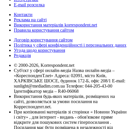
E-mail розсилка
Контакти
Реклама на сайті
Використання матеріалів korrespondent.net
Правила користування сайтом
Договір користування сайтом
Політика у сфері конфіденційності і персональних даних
Угода щодо користування
Редакція
© 2000-2026, Korrespondent.net
Суб'єкт у сфері онлайн-медіа Назва онлайн-медіа –
«КореспонденТ.net» Адреса: 02091, місто Київ,
ХАРКІВСЬКЕ ШОСЕ, будинок 172-Б, офіс 208/1 E-mail:
sunlight@mediadim.com.ua
Телефон: 044-205-43-00
Ідентифікатор медіа – R40-06068
Використання будь-яких матеріалів, розміщених на
сайті, дозволяється за умови посилання на
Корреспондент.net.
При копіюванні матеріалів зі сторінки « Новини України
і світу» , для інтернет - видань - обов'язкове пряме
відкрите для пошукових систем гіперпосилання .
Посилання має бути розміщена в незалежності від