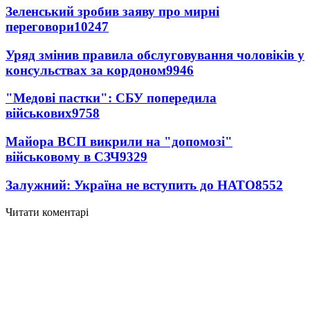
Зеленський зробив заяву про мирні
переговори
10247
Уряд змінив правила обслуговування чоловіків у
консульствах за кордоном
9946
"Медові пастки": СБУ попередила
військових
9758
Майора ВСП викрили на "допомозі"
військовому в СЗЧ
9329
Залужний: Україна не вступить до НАТО
8552
Читати коментарі