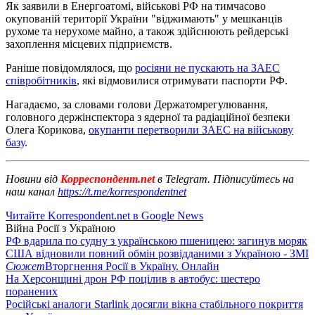
Як заявили в Енергоатомі, військові РФ на тимчасово
окупованій території України "віджимають" у мешканців
рухоме та нерухоме майно, а також здійснюють рейдерські
захоплення місцевих підприємств.
Раніше повідомлялося, що
росіяни не пускають на ЗАЕС
співробітників
, які відмовилися отримувати паспорти РФ.
Нагадаємо, за словами голови Держатомрегулювання,
головного держінспектора з ядерної та радіаційної безпеки
Олега Корикова,
окупанти перетворили ЗАЕС на військову
базу
.
Новини від
Корреспондент.net
в Telegram. Підписуйтесь на
наш канал
https://t.me/korrespondentnet
Читайте Korrespondent.net в Google News
Війна Росії з Україною
РФ вдарила по судну з українською пшеницею: загинув моряк
США відновили повний обмін розвідданими з Україною - ЗМІ
Сюжет
Вторгнення Росії в Україну. Онлайн
На Херсонщині дрон РФ поцілив в автобус: шестеро
поранених
Російські аналоги Starlink досягли вікна стабільного покриття